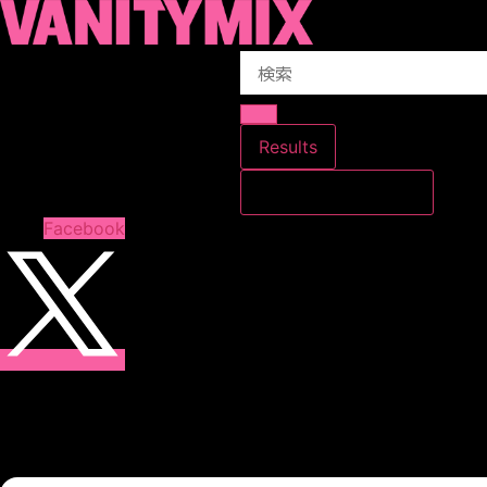
コ
ン
Search
テ
...
ン
ツ
に
Results
ス
すべての結果を見る
キ
ッ
Facebook
プ