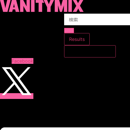
コ
ン
Search
テ
...
ン
ツ
に
Results
ス
すべての結果を見る
キ
ッ
Facebook
プ