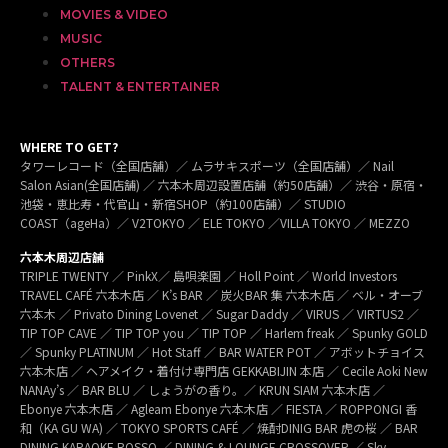
MOVIES & VIDEO
MUSIC
OTHERS
TALENT & ENTERTAINER
WHERE TO GET?
タワーレコード（全国店舗）／ ムラサキスポーツ（全国店舗）／ Nail
Salon Asian(全国店舗) ／ 六本木周辺設置店舗（約50店舗）／ 渋谷・原宿・
池袋・恵比寿・代官山・新宿SHOP（約100店舗）／ STUDIO
COAST（ageHa）／ V2TOKYO ／ ELE TOKYO ／VILLA TOKYO ／ MEZZO
六本木周辺店舗
TRIPLE TWENTY ／ PinkX／ 島唄楽園 ／ Holl Point ／ World Investors
TRAVEL CAFÉ 六本木店 ／ K’s BAR ／ 炭火BAR 集 六本木店 ／ ベル・オーブ
六本木 ／ Privato Dining Lovenet ／ Sugar Daddy ／ VIRUS ／ VIRTUS2 ／
TIP TOP CAVE ／ TIP TOP you ／ TIP TOP ／ Harlem freak ／ Spunky GOLD
／ Spunky PLATINUM ／ Hot Staff ／ BAR WATER POT ／ アボットチョイス
六本木店 ／ ヘアメイク・着付け専門店 GEKKABIJIN 本店 ／ Cecile Aoki New
NANAy’s ／ BAR BLU ／ しょうがの香り。／ KRUN SIAM 六本木店 ／
Ebonye 六本木店 ／ Agleam Ebonye 六本木店 ／ FIESTA ／ ROPPONGI 香
和（KA GU WA) ／ TOKYO SPORTS CAFÉ ／ 焼酎DINIG BAR 虎の桜 ／ BAR
DINING KARAOKE ROSSO ／ DINING & LOUNGE CROSSOVER ／ Sky