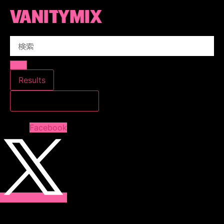
コ
ン
テ
Search
ン
...
ツ
に
ス
Results
キ
すべての結果を見る
ッ
プ
Facebook