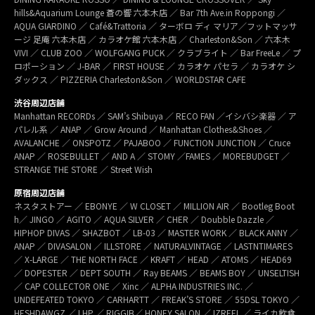
hills&Aquarium Lounge 蒼の響 六本木店 ／ Bar 7th Ave.in Roppongi ／
AQUA GIARDINO ／ Café&Trattoria ／ ターボロ ディ マリア／フットマッサ
ージ 足庵 六本木店 ／ カラオケ館 六本木店 ／ Charleston&Son ／ 六本木
VIVI ／ CLUB ZOO ／ WOLFGANG PUCK ／ クラブライト ／ Bar FreeLe ／ プ
ロポーション ／ J-BAR ／ FIRST HOUSE ／ カラオケ パセラ ／ カラオケ シ
ダックス ／ PIZZERIA Charleston&Son ／ WORLDSTAR CAFE
渋谷周辺店舗
Manhattan RECORDs ／ SAM’s Shibuya ／ RECO FAN ／イシバシ楽器 ／ ア
パレル系 ／ ANAP ／ Grow Around ／ Manhattan Clothes&Shoes ／
AVALANCHE ／ ONSPOTZ ／ PAJABOO ／ FUNCTION JUNCTION ／ Cruce
ANAP ／ ROSEBULLET ／ AND A ／ STOMY ／FAMES ／ MOREBUDGET ／
STRANGE THE STORE ／ Street Wish
原宿周辺店舗
ネスタストアー ／ EBONYE ／ W CLOSET ／ MILLION AIR ／ Bootleg Boot
h／ JINGO ／ AGITO ／ AQUA SILVER ／ CHER ／ Doubble Dazzle ／
HIPHOP DIVAS ／ SHAZBOT ／ LB-03 ／ MASTER WORK ／ BLACK ANNY ／
ANAP ／ DIVASALON ／ ILLSTORE ／ NATURALVINTAGE ／ LASTNTIMARES
／ X-LARGE ／ THE NORTH FACE ／ KRAFT ／ HEAD ／ ATOMS ／ HEAD69
／ DOPESTER ／ DEPT SOUTH ／ Ray BEAMS ／ BEAMS BOY ／ UNSELTISH
／ CAP COLLECTOR ONE ／ Xinc ／ ALPHA INDUSTRIES INC. ／
UNDEFEATED TOKYO ／ CARHARTT ／ FREAK’S STORE ／ 55DSL TOKYO ／
HESHDAWGZ ／ LHP ／ RIGGIB／ HONEY SALON ／ IZREEL ／ ライカ飲食