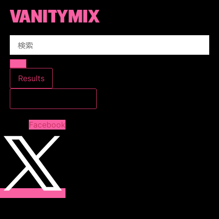
コ
ン
テ
Search
ン
...
ツ
に
ス
Results
キ
すべての結果を見る
ッ
プ
Facebook