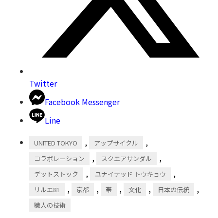
Twitter
Facebook Messenger
Line
,
,
UNITED TOKYO
アップサイクル
,
,
コラボレーション
スクエアサンダル
,
,
デットストック
ユナイテッド トウキョウ
,
,
,
,
,
リルエ81
京都
帯
文化
日本の伝統
職人の技術