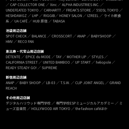
／ CAP COLLECTOR ONE ／ Xinc ／ ALPHA INDUSTRIES INC. ／
UNDEFEATED TOKYO ／ CARHARTT ／ FREAK’S STORE ／ 55DSL TOKYO ／
HESHDAWGZ ／ LHP ／ RIGGIB／ HONEY SALON ／ IZREEL ／ ライカ飲食
系 ／ UA CAFÉ ／ HUB 原宿 ／ TABASA
池袋周辺店舗
SPOT CHECK ／ BALANCE ／ CROSSCORT ／ ANAP ／ BABYSHOOP ／
HMV ／ RECO FAN
恵比寿・代官山周辺店舗
DÉTENTE ／ EPICE du MODE ／ TAY ／ MOTHER LIP ／ STYLES ／
CALIFORNIA STREET ／ UNITED BAMBOO ／ UP START ／ heliopole ／
READY STEADY GO! ／ SUPREME
新宿周辺店舗
ANAP ／ BABY SHOOP ／ LB-03 ／ T.S.W. ／ CLIP JOINT ANGEL ／ GRAND
REACH
その他周辺店舗
デジタルハリウッド専門学校 ／ 専門学校ESPミュージカルアカデミー ／ ミ
ューズ音楽院 ／ HOLLYWOOD AIR TOKYO ／ the fashion caféほか