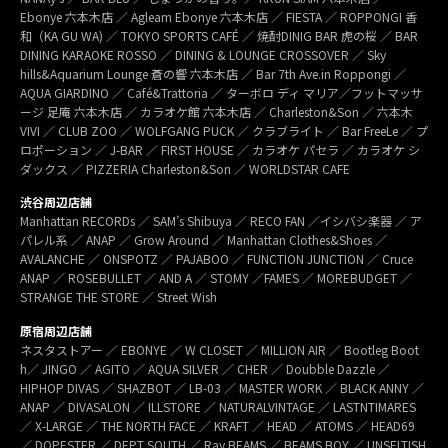
Ebonye 六本木店 ／ Agleam Ebonye 六本木店 ／ FIESTA ／ ROPPONGI 香
和（KA GU WA) ／ TOKYO SPORTS CAFÉ ／ 焼酎DINIG BAR 虎の桜 ／ BAR
DINING KARAOKE ROSSO ／ DINING & LOUNGE CROSSOVER ／ Sky
hills&Aquarium Lounge 蒼の響 六本木店 ／ Bar 7th Ave.in Roppongi ／
AQUA GIARDINO ／ Café&Trattoria ／ ターボロ ディ マリア／フットマッサ
ージ 足庵 六本木店 ／ カラオケ館 六本木店 ／ Charleston&Son ／ 六本木
VIVI ／ CLUB ZOO ／ WOLFGANG PUCK ／ クラブライト ／ Bar FreeLe ／ プ
ロポーション ／ J-BAR ／ FIRST HOUSE ／ カラオケ パセラ ／ カラオケ シ
ダックス ／ PIZZERIA Charleston&Son ／ WORLDSTAR CAFE
渋谷周辺店舗
Manhattan RECORDs ／ SAM’s Shibuya ／ RECO FAN ／イシバシ楽器 ／ ア
パレル系 ／ ANAP ／ Grow Around ／ Manhattan Clothes&Shoes ／
AVALANCHE ／ ONSPOTZ ／ PAJABOO ／ FUNCTION JUNCTION ／ Cruce
ANAP ／ ROSEBULLET ／ AND A ／ STOMY ／FAMES ／ MOREBUDGET ／
STRANGE THE STORE ／ Street Wish
原宿周辺店舗
ネスタストアー ／ EBONYE ／ W CLOSET ／ MILLION AIR ／ Bootleg Boot
h／ JINGO ／ AGITO ／ AQUA SILVER ／ CHER ／ Doubble Dazzle ／
HIPHOP DIVAS ／ SHAZBOT ／ LB-03 ／ MASTER WORK ／ BLACK ANNY ／
ANAP ／ DIVASALON ／ ILLSTORE ／ NATURALVINTAGE ／ LASTNTIMARES
／ X-LARGE ／ THE NORTH FACE ／ KRAFT ／ HEAD ／ ATOMS ／ HEAD69
／ DOPESTER ／ DEPT SOUTH ／ Ray BEAMS ／ BEAMS BOY ／ UNSELTISH