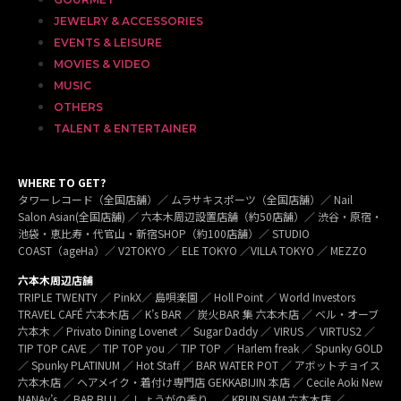
JEWELRY & ACCESSORIES
EVENTS & LEISURE
MOVIES & VIDEO
MUSIC
OTHERS
TALENT & ENTERTAINER
WHERE TO GET?
タワーレコード（全国店舗）／ ムラサキスポーツ（全国店舗）／ Nail
Salon Asian(全国店舗) ／ 六本木周辺設置店舗（約50店舗）／ 渋谷・原宿・
池袋・恵比寿・代官山・新宿SHOP（約100店舗）／ STUDIO
COAST（ageHa）／ V2TOKYO ／ ELE TOKYO ／VILLA TOKYO ／ MEZZO
六本木周辺店舗
TRIPLE TWENTY ／ PinkX／ 島唄楽園 ／ Holl Point ／ World Investors
TRAVEL CAFÉ 六本木店 ／ K’s BAR ／ 炭火BAR 集 六本木店 ／ ベル・オーブ
六本木 ／ Privato Dining Lovenet ／ Sugar Daddy ／ VIRUS ／ VIRTUS2 ／
TIP TOP CAVE ／ TIP TOP you ／ TIP TOP ／ Harlem freak ／ Spunky GOLD
／ Spunky PLATINUM ／ Hot Staff ／ BAR WATER POT ／ アボットチョイス
六本木店 ／ ヘアメイク・着付け専門店 GEKKABIJIN 本店 ／ Cecile Aoki New
NANAy’s ／ BAR BLU ／ しょうがの香り。／ KRUN SIAM 六本木店 ／