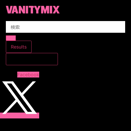
コ
ン
テ
Search
ン
...
ツ
に
ス
Results
キ
すべての結果を見る
ッ
プ
Facebook