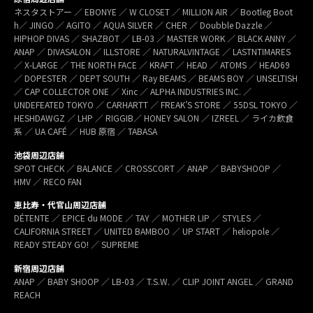
ネスタストアー ／ EBONYE ／ W CLOSET ／ MILLION AIR ／ Bootleg Boot
h／ JINGO ／ AGITO ／ AQUA SILVER ／ CHER ／ Doubble Dazzle ／
HIPHOP DIVAS ／ SHAZBOT ／ LB-03 ／ MASTER WORK ／ BLACK ANNY ／
ANAP ／ DIVASALON ／ ILLSTORE ／ NATURALVINTAGE ／ LASTNTIMARES
／ X-LARGE ／ THE NORTH FACE ／ KRAFT ／ HEAD ／ ATOMS ／ HEAD69
／ DOPESTER ／ DEPT SOUTH ／ Ray BEAMS ／ BEAMS BOY ／ UNSELTISH
／ CAP COLLECTOR ONE ／ Xinc ／ ALPHA INDUSTRIES INC. ／
UNDEFEATED TOKYO ／ CARHARTT ／ FREAK’S STORE ／ 55DSL TOKYO ／
HESHDAWGZ ／ LHP ／ RIGGIB／ HONEY SALON ／ IZREEL ／ ライカ飲食
系 ／ UA CAFÉ ／ HUB 原宿 ／ TABASA
池袋周辺店舗
SPOT CHECK ／ BALANCE ／ CROSSCORT ／ ANAP ／ BABYSHOOP ／
HMV ／ RECO FAN
恵比寿・代官山周辺店舗
DÉTENTE ／ EPICE du MODE ／ TAY ／ MOTHER LIP ／ STYLES ／
CALIFORNIA STREET ／ UNITED BAMBOO ／ UP START ／ heliopole ／
READY STEADY GO! ／ SUPREME
新宿周辺店舗
ANAP ／ BABY SHOOP ／ LB-03 ／ T.S.W. ／ CLIP JOINT ANGEL ／ GRAND
REACH