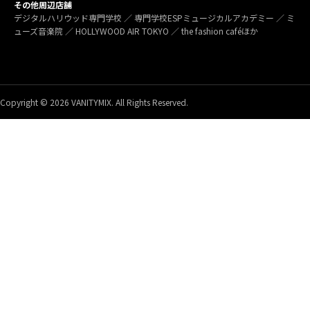
その他周辺店舗
デジタルハリウッド専門学校 ／ 専門学校ESPミュージカルアカデミー ／ ミ
ューズ音楽院 ／ HOLLYWOOD AIR TOKYO ／ the fashion caféほか
Copyright © 2026 VANITYMIX. All Rights Reserved.