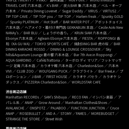
TRAVEL CAFÉ 六本木店 ／ K’s BAR ／ 炭火BAR 集 六本木店 ／ ベル・オーブ
六本木 ／ Privato Dining Lovenet ／ Sugar Daddy ／ VIRUS ／ VIRTUS2 ／
TIP TOP CAVE ／ TIP TOP you ／ TIP TOP ／ Harlem freak ／ Spunky GOLD
／ Spunky PLATINUM ／ Hot Staff ／ BAR WATER POT ／ アボットチョイス
六本木店 ／ ヘアメイク・着付け専門店 GEKKABIJIN 本店 ／ Cecile Aoki New
NANAy’s ／ BAR BLU ／ しょうがの香り。／ KRUN SIAM 六本木店 ／
Ebonye 六本木店 ／ Agleam Ebonye 六本木店 ／ FIESTA ／ ROPPONGI 香
和（KA GU WA) ／ TOKYO SPORTS CAFÉ ／ 焼酎DINIG BAR 虎の桜 ／ BAR
DINING KARAOKE ROSSO ／ DINING & LOUNGE CROSSOVER ／ Sky
hills&Aquarium Lounge 蒼の響 六本木店 ／ Bar 7th Ave.in Roppongi ／
AQUA GIARDINO ／ Café&Trattoria ／ ターボロ ディ マリア／フットマッサ
ージ 足庵 六本木店 ／ カラオケ館 六本木店 ／ Charleston&Son ／ 六本木
VIVI ／ CLUB ZOO ／ WOLFGANG PUCK ／ クラブライト ／ Bar FreeLe ／ プ
ロポーション ／ J-BAR ／ FIRST HOUSE ／ カラオケ パセラ ／ カラオケ シ
ダックス ／ PIZZERIA Charleston&Son ／ WORLDSTAR CAFE
渋谷周辺店舗
Manhattan RECORDs ／ SAM’s Shibuya ／ RECO FAN ／イシバシ楽器 ／ ア
パレル系 ／ ANAP ／ Grow Around ／ Manhattan Clothes&Shoes ／
AVALANCHE ／ ONSPOTZ ／ PAJABOO ／ FUNCTION JUNCTION ／ Cruce
ANAP ／ ROSEBULLET ／ AND A ／ STOMY ／FAMES ／ MOREBUDGET ／
STRANGE THE STORE ／ Street Wish
原宿周辺店舗