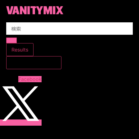
コ
ン
テ
Search
ン
...
ツ
に
ス
Results
キ
すべての結果を見る
ッ
プ
Facebook