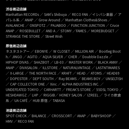
渋谷周辺店舗
Manhattan RECORDs ／ SAM’s Shibuya ／ RECO FAN ／イシバシ楽器 ／ ア
パレル系 ／ ANAP ／ Grow Around ／ Manhattan Clothes&Shoes ／
AVALANCHE ／ ONSPOTZ ／ PAJABOO ／ FUNCTION JUNCTION ／ Cruce
ANAP ／ ROSEBULLET ／ AND A ／ STOMY ／FAMES ／ MOREBUDGET ／
STRANGE THE STORE ／ Street Wish
原宿周辺店舗
ネスタストアー ／ EBONYE ／ W CLOSET ／ MILLION AIR ／ Bootleg Boot
h／ JINGO ／ AGITO ／ AQUA SILVER ／ CHER ／ Doubble Dazzle ／
HIPHOP DIVAS ／ SHAZBOT ／ LB-03 ／ MASTER WORK ／ BLACK ANNY ／
ANAP ／ DIVASALON ／ ILLSTORE ／ NATURALVINTAGE ／ LASTNTIMARES
／ X-LARGE ／ THE NORTH FACE ／ KRAFT ／ HEAD ／ ATOMS ／ HEAD69
／ DOPESTER ／ DEPT SOUTH ／ Ray BEAMS ／ BEAMS BOY ／ UNSELTISH
／ CAP COLLECTOR ONE ／ Xinc ／ ALPHA INDUSTRIES INC. ／
UNDEFEATED TOKYO ／ CARHARTT ／ FREAK’S STORE ／ 55DSL TOKYO ／
HESHDAWGZ ／ LHP ／ RIGGIB／ HONEY SALON ／ IZREEL ／ ライカ飲食
系 ／ UA CAFÉ ／ HUB 原宿 ／ TABASA
池袋周辺店舗
SPOT CHECK ／ BALANCE ／ CROSSCORT ／ ANAP ／ BABYSHOOP ／
HMV ／ RECO FAN