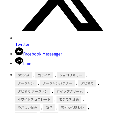
Twitter
Facebook Messenger
Line
,
,
,
GODIVA
ゴディバ
ショコリキサー
,
,
,
ダージリン
ダージリンパウダー
タピオカ
,
,
タピオカ ダージリン
ホイップクリーム
,
,
ホワイトチョコレート
モチモチ食感
,
,
,
やさしい甘み
新作
爽やかな味わい