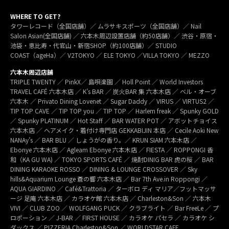
WHERE TO GET?
タワーレコード（全国店舗）／ ムラサキスポーツ（全国店舗）／ Nail
Salon Asian(全国店舗) ／ 六本木周辺設置店舗（約50店舗）／ 渋谷・原宿・
池袋・恵比寿・代官山・新宿SHOP（約100店舗）／ STUDIO
COAST（ageHa）／ V2TOKYO ／ ELE TOKYO ／VILLA TOKYO ／ MEZZO
六本木周辺店舗
TRIPLE TWENTY ／ PinkX／ 島唄楽園 ／ Holl Point ／ World Investors
TRAVEL CAFÉ 六本木店 ／ K’s BAR ／ 炭火BAR 集 六本木店 ／ ベル・オーブ
六本木 ／ Privato Dining Lovenet ／ Sugar Daddy ／ VIRUS ／ VIRTUS2 ／
TIP TOP CAVE ／ TIP TOP you ／ TIP TOP ／ Harlem freak ／ Spunky GOLD
／ Spunky PLATINUM ／ Hot Staff ／ BAR WATER POT ／ アボットチョイス
六本木店 ／ ヘアメイク・着付け専門店 GEKKABIJIN 本店 ／ Cecile Aoki New
NANAy’s ／ BAR BLU ／ しょうがの香り。／ KRUN SIAM 六本木店 ／
Ebonye 六本木店 ／ Agleam Ebonye 六本木店 ／ FIESTA ／ ROPPONGI 香
和（KA GU WA) ／ TOKYO SPORTS CAFÉ ／ 焼酎DINIG BAR 虎の桜 ／ BAR
DINING KARAOKE ROSSO ／ DINING & LOUNGE CROSSOVER ／ Sky
hills&Aquarium Lounge 蒼の響 六本木店 ／ Bar 7th Ave.in Roppongi ／
AQUA GIARDINO ／ Café&Trattoria ／ ターボロ ディ マリア／フットマッサ
ージ 足庵 六本木店 ／ カラオケ館 六本木店 ／ Charleston&Son ／ 六本木
VIVI ／ CLUB ZOO ／ WOLFGANG PUCK ／ クラブライト ／ Bar FreeLe ／ プ
ロポーション ／ J-BAR ／ FIRST HOUSE ／ カラオケ パセラ ／ カラオケ シ
ダックス ／ PIZZERIA Charleston&Son ／ WORLDSTAR CAFE