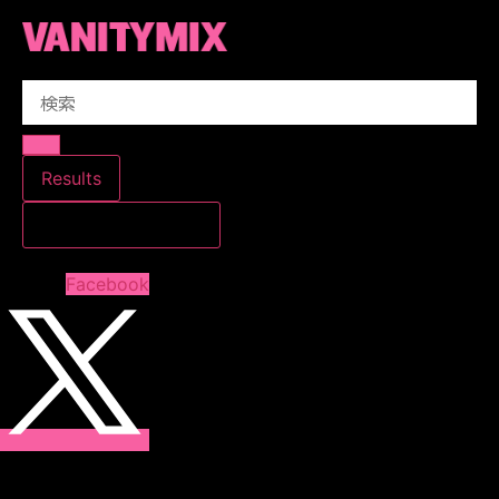
コ
ン
テ
Search
ン
...
ツ
に
ス
Results
キ
すべての結果を見る
ッ
プ
Facebook