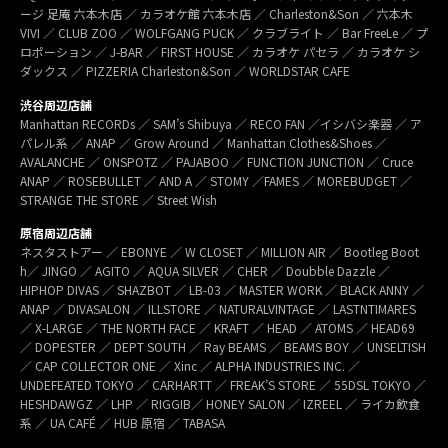
ージ 足庵 六本木店 ／ カラオケ館 六本木店 ／ Charleston&Son ／ 六本木
VIVI ／ CLUB ZOO ／ WOLFGANG PUCK ／ クラブライト ／ Bar FreeLe ／ プ
ロポーション ／ J-BAR ／ FIRST HOUSE ／ カラオケ パセラ ／ カラオケ シ
ダックス ／ PIZZERIA Charleston&Son ／ WORLDSTAR CAFE
渋谷周辺店舗
Manhattan RECORDs ／ SAM’s Shibuya ／ RECO FAN ／イシバシ楽器 ／ ア
パレル系 ／ ANAP ／ Grow Around ／ Manhattan Clothes&Shoes ／
AVALANCHE ／ ONSPOTZ ／ PAJABOO ／ FUNCTION JUNCTION ／ Cruce
ANAP ／ ROSEBULLET ／ AND A ／ STOMY ／FAMES ／ MOREBUDGET ／
STRANGE THE STORE ／ Street Wish
原宿周辺店舗
ネスタストアー ／ EBONYE ／ W CLOSET ／ MILLION AIR ／ Bootleg Boot
h／ JINGO ／ AGITO ／ AQUA SILVER ／ CHER ／ Doubble Dazzle ／
HIPHOP DIVAS ／ SHAZBOT ／ LB-03 ／ MASTER WORK ／ BLACK ANNY ／
ANAP ／ DIVASALON ／ ILLSTORE ／ NATURALVINTAGE ／ LASTNTIMARES
／ X-LARGE ／ THE NORTH FACE ／ KRAFT ／ HEAD ／ ATOMS ／ HEAD69
／ DOPESTER ／ DEPT SOUTH ／ Ray BEAMS ／ BEAMS BOY ／ UNSELTISH
／ CAP COLLECTOR ONE ／ Xinc ／ ALPHA INDUSTRIES INC. ／
UNDEFEATED TOKYO ／ CARHARTT ／ FREAK’S STORE ／ 55DSL TOKYO ／
HESHDAWGZ ／ LHP ／ RIGGIB／ HONEY SALON ／ IZREEL ／ ライカ飲食
系 ／ UA CAFÉ ／ HUB 原宿 ／ TABASA