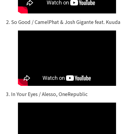
2. So Good / CamelPhat & Josh Gigante feat. Kuuda
3. In Your Eyes / Alesso, OneRepublic