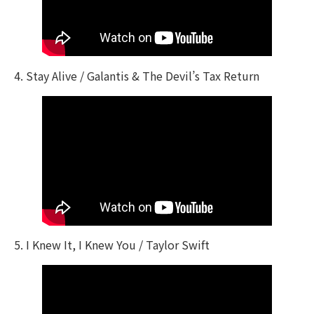
4. Stay Alive / Galantis & The Devil’s Tax Return
5. I Knew It, I Knew You / Taylor Swift