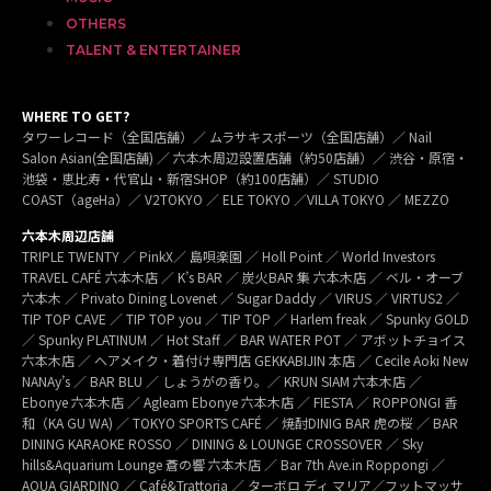
OTHERS
TALENT & ENTERTAINER
WHERE TO GET?
タワーレコード（全国店舗）／ ムラサキスポーツ（全国店舗）／ Nail
Salon Asian(全国店舗) ／ 六本木周辺設置店舗（約50店舗）／ 渋谷・原宿・
池袋・恵比寿・代官山・新宿SHOP（約100店舗）／ STUDIO
COAST（ageHa）／ V2TOKYO ／ ELE TOKYO ／VILLA TOKYO ／ MEZZO
六本木周辺店舗
TRIPLE TWENTY ／ PinkX／ 島唄楽園 ／ Holl Point ／ World Investors
TRAVEL CAFÉ 六本木店 ／ K’s BAR ／ 炭火BAR 集 六本木店 ／ ベル・オーブ
六本木 ／ Privato Dining Lovenet ／ Sugar Daddy ／ VIRUS ／ VIRTUS2 ／
TIP TOP CAVE ／ TIP TOP you ／ TIP TOP ／ Harlem freak ／ Spunky GOLD
／ Spunky PLATINUM ／ Hot Staff ／ BAR WATER POT ／ アボットチョイス
六本木店 ／ ヘアメイク・着付け専門店 GEKKABIJIN 本店 ／ Cecile Aoki New
NANAy’s ／ BAR BLU ／ しょうがの香り。／ KRUN SIAM 六本木店 ／
Ebonye 六本木店 ／ Agleam Ebonye 六本木店 ／ FIESTA ／ ROPPONGI 香
和（KA GU WA) ／ TOKYO SPORTS CAFÉ ／ 焼酎DINIG BAR 虎の桜 ／ BAR
DINING KARAOKE ROSSO ／ DINING & LOUNGE CROSSOVER ／ Sky
hills&Aquarium Lounge 蒼の響 六本木店 ／ Bar 7th Ave.in Roppongi ／
AQUA GIARDINO ／ Café&Trattoria ／ ターボロ ディ マリア／フットマッサ