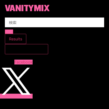
コ
ン
テ
Search
ン
...
ツ
に
ス
Results
キ
すべての結果を見る
ッ
プ
Facebook