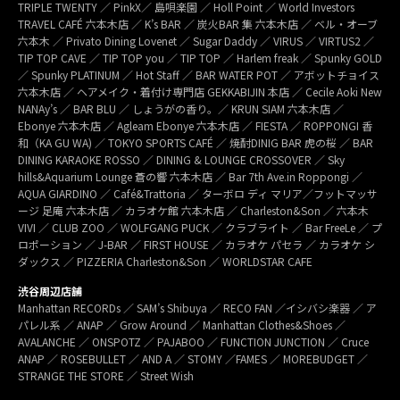
TRIPLE TWENTY ／ PinkX／ 島唄楽園 ／ Holl Point ／ World Investors
TRAVEL CAFÉ 六本木店 ／ K’s BAR ／ 炭火BAR 集 六本木店 ／ ベル・オーブ
六本木 ／ Privato Dining Lovenet ／ Sugar Daddy ／ VIRUS ／ VIRTUS2 ／
TIP TOP CAVE ／ TIP TOP you ／ TIP TOP ／ Harlem freak ／ Spunky GOLD
／ Spunky PLATINUM ／ Hot Staff ／ BAR WATER POT ／ アボットチョイス
六本木店 ／ ヘアメイク・着付け専門店 GEKKABIJIN 本店 ／ Cecile Aoki New
NANAy’s ／ BAR BLU ／ しょうがの香り。／ KRUN SIAM 六本木店 ／
Ebonye 六本木店 ／ Agleam Ebonye 六本木店 ／ FIESTA ／ ROPPONGI 香
和（KA GU WA) ／ TOKYO SPORTS CAFÉ ／ 焼酎DINIG BAR 虎の桜 ／ BAR
DINING KARAOKE ROSSO ／ DINING & LOUNGE CROSSOVER ／ Sky
hills&Aquarium Lounge 蒼の響 六本木店 ／ Bar 7th Ave.in Roppongi ／
AQUA GIARDINO ／ Café&Trattoria ／ ターボロ ディ マリア／フットマッサ
ージ 足庵 六本木店 ／ カラオケ館 六本木店 ／ Charleston&Son ／ 六本木
VIVI ／ CLUB ZOO ／ WOLFGANG PUCK ／ クラブライト ／ Bar FreeLe ／ プ
ロポーション ／ J-BAR ／ FIRST HOUSE ／ カラオケ パセラ ／ カラオケ シ
ダックス ／ PIZZERIA Charleston&Son ／ WORLDSTAR CAFE
渋谷周辺店舗
Manhattan RECORDs ／ SAM’s Shibuya ／ RECO FAN ／イシバシ楽器 ／ ア
パレル系 ／ ANAP ／ Grow Around ／ Manhattan Clothes&Shoes ／
AVALANCHE ／ ONSPOTZ ／ PAJABOO ／ FUNCTION JUNCTION ／ Cruce
ANAP ／ ROSEBULLET ／ AND A ／ STOMY ／FAMES ／ MOREBUDGET ／
STRANGE THE STORE ／ Street Wish