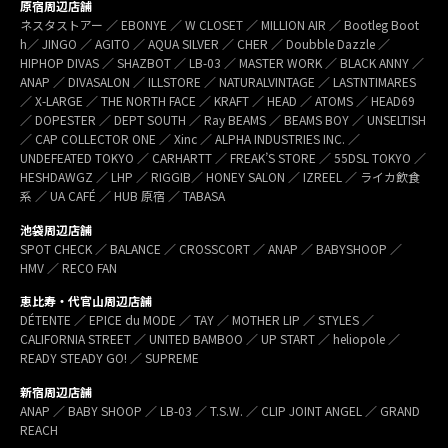
原宿周辺店舗
ネスタストアー ／ EBONYE ／ W CLOSET ／ MILLION AIR ／ Bootleg Boot
h／ JINGO ／ AGITO ／ AQUA SILVER ／ CHER ／ Doubble Dazzle ／
HIPHOP DIVAS ／ SHAZBOT ／ LB-03 ／ MASTER WORK ／ BLACK ANNY ／
ANAP ／ DIVASALON ／ ILLSTORE ／ NATURALVINTAGE ／ LASTNTIMARES
／ X-LARGE ／ THE NORTH FACE ／ KRAFT ／ HEAD ／ ATOMS ／ HEAD69
／ DOPESTER ／ DEPT SOUTH ／ Ray BEAMS ／ BEAMS BOY ／ UNSELTISH
／ CAP COLLECTOR ONE ／ Xinc ／ ALPHA INDUSTRIES INC. ／
UNDEFEATED TOKYO ／ CARHARTT ／ FREAK’S STORE ／ 55DSL TOKYO ／
HESHDAWGZ ／ LHP ／ RIGGIB／ HONEY SALON ／ IZREEL ／ ライカ飲食
系 ／ UA CAFÉ ／ HUB 原宿 ／ TABASA
池袋周辺店舗
SPOT CHECK ／ BALANCE ／ CROSSCORT ／ ANAP ／ BABYSHOOP ／
HMV ／ RECO FAN
恵比寿・代官山周辺店舗
DÉTENTE ／ EPICE du MODE ／ TAY ／ MOTHER LIP ／ STYLES ／
CALIFORNIA STREET ／ UNITED BAMBOO ／ UP START ／ heliopole ／
READY STEADY GO! ／ SUPREME
新宿周辺店舗
ANAP ／ BABY SHOOP ／ LB-03 ／ T.S.W. ／ CLIP JOINT ANGEL ／ GRAND
REACH