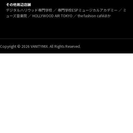
その他周辺店舗
デジタルハリウッド専門学校 ／ 専門学校ESPミュージカルアカデミー ／ ミ
ューズ音楽院 ／ HOLLYWOOD AIR TOKYO ／ the fashion caféほか
Copyright © 2026 VANITYMIX. All Rights Reserved.