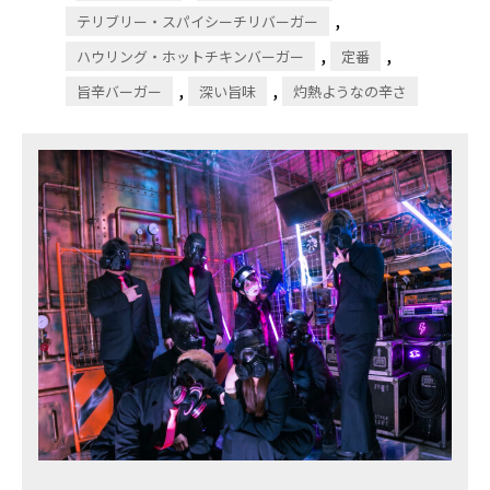
,
テリブリー・スパイシーチリバーガー
,
,
ハウリング・ホットチキンバーガー
定番
,
,
旨辛バーガー
深い旨味
灼熱ようなの辛さ