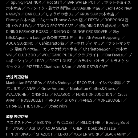
／ Spunky PLATINUM ／ Hot Staff ／ BAR WATER POT ／ アボットチョイス
六本木店 ／ ヘアメイク・着付け専門店 GEKKABIJIN 本店 ／ Cecile Aoki New
NANAy’s ／ BAR BLU ／ しょうがの香り。／ KRUN SIAM 六本木店 ／
Ebonye 六本木店 ／ Agleam Ebonye 六本木店 ／ FIESTA ／ ROPPONGI 香
和（KA GU WA) ／ TOKYO SPORTS CAFÉ ／ 焼酎DINIG BAR 虎の桜 ／ BAR
DINING KARAOKE ROSSO ／ DINING & LOUNGE CROSSOVER ／ Sky
hills&Aquarium Lounge 蒼の響 六本木店 ／ Bar 7th Ave.in Roppongi ／
AQUA GIARDINO ／ Café&Trattoria ／ ターボロ ディ マリア／フットマッサ
ージ 足庵 六本木店 ／ カラオケ館 六本木店 ／ Charleston&Son ／ 六本木
VIVI ／ CLUB ZOO ／ WOLFGANG PUCK ／ クラブライト ／ Bar FreeLe ／ プ
ロポーション ／ J-BAR ／ FIRST HOUSE ／ カラオケ パセラ ／ カラオケ シ
ダックス ／ PIZZERIA Charleston&Son ／ WORLDSTAR CAFE
渋谷周辺店舗
Manhattan RECORDs ／ SAM’s Shibuya ／ RECO FAN ／イシバシ楽器 ／ ア
パレル系 ／ ANAP ／ Grow Around ／ Manhattan Clothes&Shoes ／
AVALANCHE ／ ONSPOTZ ／ PAJABOO ／ FUNCTION JUNCTION ／ Cruce
ANAP ／ ROSEBULLET ／ AND A ／ STOMY ／FAMES ／ MOREBUDGET ／
STRANGE THE STORE ／ Street Wish
原宿周辺店舗
ネスタストアー ／ EBONYE ／ W CLOSET ／ MILLION AIR ／ Bootleg Boot
h／ JINGO ／ AGITO ／ AQUA SILVER ／ CHER ／ Doubble Dazzle ／
HIPHOP DIVAS ／ SHAZBOT ／ LB-03 ／ MASTER WORK ／ BLACK ANNY ／