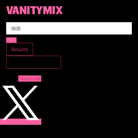
コ
ン
テ
Search
ン
...
ツ
に
ス
Results
キ
すべての結果を見る
ッ
プ
Facebook