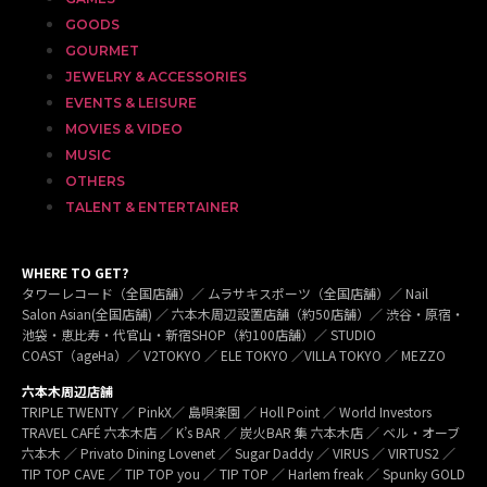
GOODS
GOURMET
JEWELRY & ACCESSORIES
EVENTS & LEISURE
MOVIES & VIDEO
MUSIC
OTHERS
TALENT & ENTERTAINER
WHERE TO GET?
タワーレコード（全国店舗）／ ムラサキスポーツ（全国店舗）／ Nail
Salon Asian(全国店舗) ／ 六本木周辺設置店舗（約50店舗）／ 渋谷・原宿・
池袋・恵比寿・代官山・新宿SHOP（約100店舗）／ STUDIO
COAST（ageHa）／ V2TOKYO ／ ELE TOKYO ／VILLA TOKYO ／ MEZZO
六本木周辺店舗
TRIPLE TWENTY ／ PinkX／ 島唄楽園 ／ Holl Point ／ World Investors
TRAVEL CAFÉ 六本木店 ／ K’s BAR ／ 炭火BAR 集 六本木店 ／ ベル・オーブ
六本木 ／ Privato Dining Lovenet ／ Sugar Daddy ／ VIRUS ／ VIRTUS2 ／
TIP TOP CAVE ／ TIP TOP you ／ TIP TOP ／ Harlem freak ／ Spunky GOLD