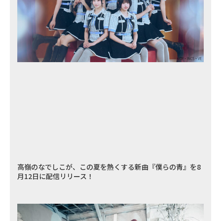
高嶺のなでしこが、この夏を熱くする新曲『僕らの青』を8
月12日に配信リリース！