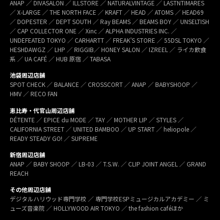
ANAP ／ DIVASALON ／ ILLSTORE ／ NATURALVINTAGE ／ LASTNTIMARES
／ X-LARGE ／ THE NORTH FACE ／ KRAFT ／ HEAD ／ ATOMS ／ HEAD69
／ DOPESTER ／ DEPT SOUTH ／ Ray BEAMS ／ BEAMS BOY ／ UNSELTISH
／ CAP COLLECTOR ONE ／ Xinc ／ ALPHA INDUSTRIES INC. ／
UNDEFEATED TOKYO ／ CARHARTT ／ FREAK’S STORE ／ 55DSL TOKYO ／
HESHDAWGZ ／ LHP ／ RIGGIB／ HONEY SALON ／ IZREEL ／ ライカ飲食
系 ／ UA CAFÉ ／ HUB 原宿 ／ TABASA
池袋周辺店舗
SPOT CHECK ／ BALANCE ／ CROSSCORT ／ ANAP ／ BABYSHOOP ／
HMV ／ RECO FAN
恵比寿・代官山周辺店舗
DÉTENTE ／ EPICE du MODE ／ TAY ／ MOTHER LIP ／ STYLES ／
CALIFORNIA STREET ／ UNITED BAMBOO ／ UP START ／ heliopole ／
READY STEADY GO! ／ SUPREME
新宿周辺店舗
ANAP ／ BABY SHOOP ／ LB-03 ／ T.S.W. ／ CLIP JOINT ANGEL ／ GRAND
REACH
その他周辺店舗
デジタルハリウッド専門学校 ／ 専門学校ESPミュージカルアカデミー ／ ミ
ューズ音楽院 ／ HOLLYWOOD AIR TOKYO ／ the fashion caféほか