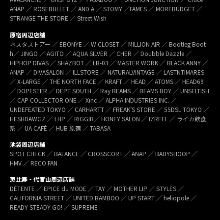
ANAP ／ ROSEBULLET ／ AND A ／ STOMY ／FAMES ／ MOREBUDGET ／
STRANGE THE STORE ／ Street Wish
原宿周辺店舗
ネスタストアー ／ EBONYE ／ W CLOSET ／ MILLION AIR ／ Bootleg Boot
h／ JINGO ／ AGITO ／ AQUA SILVER ／ CHER ／ Doubble Dazzle ／
HIPHOP DIVAS ／ SHAZBOT ／ LB-03 ／ MASTER WORK ／ BLACK ANNY ／
ANAP ／ DIVASALON ／ ILLSTORE ／ NATURALVINTAGE ／ LASTNTIMARES
／ X-LARGE ／ THE NORTH FACE ／ KRAFT ／ HEAD ／ ATOMS ／ HEAD69
／ DOPESTER ／ DEPT SOUTH ／ Ray BEAMS ／ BEAMS BOY ／ UNSELTISH
／ CAP COLLECTOR ONE ／ Xinc ／ ALPHA INDUSTRIES INC. ／
UNDEFEATED TOKYO ／ CARHARTT ／ FREAK’S STORE ／ 55DSL TOKYO ／
HESHDAWGZ ／ LHP ／ RIGGIB／ HONEY SALON ／ IZREEL ／ ライカ飲食
系 ／ UA CAFÉ ／ HUB 原宿 ／ TABASA
池袋周辺店舗
SPOT CHECK ／ BALANCE ／ CROSSCORT ／ ANAP ／ BABYSHOOP ／
HMV ／ RECO FAN
恵比寿・代官山周辺店舗
DÉTENTE ／ EPICE du MODE ／ TAY ／ MOTHER LIP ／ STYLES ／
CALIFORNIA STREET ／ UNITED BAMBOO ／ UP START ／ heliopole ／
READY STEADY GO! ／ SUPREME