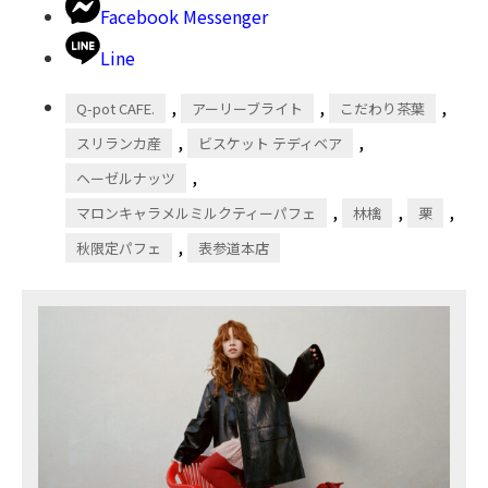
Facebook Messenger
Line
,
,
,
Q-pot CAFE.
アーリーブライト
こだわり茶葉
,
,
スリランカ産
ビスケット テディベア
,
ヘーゼルナッツ
,
,
,
マロンキャラメルミルクティーパフェ
林檎
栗
,
秋限定パフェ
表参道本店