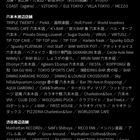
COAST（ageHa）／ V2TOKYO ／ ELE TOKYO ／VILLA TOKYO ／ MEZZO
六本木周辺店舗
TRIPLE TWENTY ／ PinkX／ 島唄楽園 ／ Holl Point ／ World Investors
TRAVEL CAFÉ 六本木店 ／ K’s BAR ／ 炭火BAR 集 六本木店 ／ ベル・オーブ
六本木 ／ Privato Dining Lovenet ／ Sugar Daddy ／ VIRUS ／ VIRTUS2 ／
TIP TOP CAVE ／ TIP TOP you ／ TIP TOP ／ Harlem freak ／ Spunky GOLD
／ Spunky PLATINUM ／ Hot Staff ／ BAR WATER POT ／ アボットチョイス
六本木店 ／ ヘアメイク・着付け専門店 GEKKABIJIN 本店 ／ Cecile Aoki New
NANAy’s ／ BAR BLU ／ しょうがの香り。／ KRUN SIAM 六本木店 ／
Ebonye 六本木店 ／ Agleam Ebonye 六本木店 ／ FIESTA ／ ROPPONGI 香
和（KA GU WA) ／ TOKYO SPORTS CAFÉ ／ 焼酎DINIG BAR 虎の桜 ／ BAR
DINING KARAOKE ROSSO ／ DINING & LOUNGE CROSSOVER ／ Sky
hills&Aquarium Lounge 蒼の響 六本木店 ／ Bar 7th Ave.in Roppongi ／
AQUA GIARDINO ／ Café&Trattoria ／ ターボロ ディ マリア／フットマッサ
ージ 足庵 六本木店 ／ カラオケ館 六本木店 ／ Charleston&Son ／ 六本木
VIVI ／ CLUB ZOO ／ WOLFGANG PUCK ／ クラブライト ／ Bar FreeLe ／ プ
ロポーション ／ J-BAR ／ FIRST HOUSE ／ カラオケ パセラ ／ カラオケ シ
ダックス ／ PIZZERIA Charleston&Son ／ WORLDSTAR CAFE
渋谷周辺店舗
Manhattan RECORDs ／ SAM’s Shibuya ／ RECO FAN ／イシバシ楽器 ／ ア
パレル系 ／ ANAP ／ Grow Around ／ Manhattan Clothes&Shoes ／
AVALANCHE ／ ONSPOTZ ／ PAJABOO ／ FUNCTION JUNCTION ／ Cruce