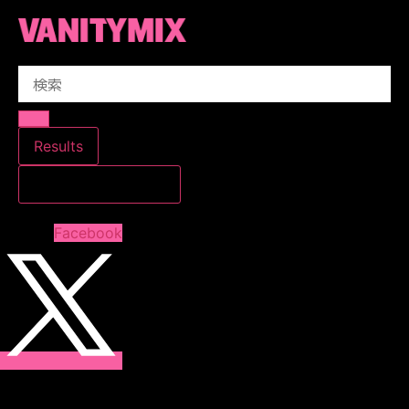
コ
ン
テ
Search
ン
...
ツ
に
ス
Results
キ
すべての結果を見る
ッ
プ
Facebook