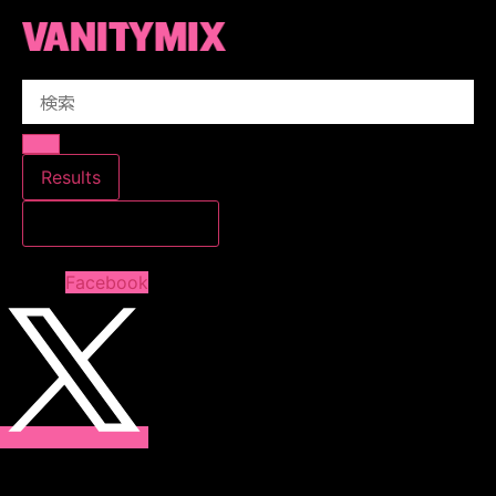
コ
ン
テ
Search
ン
...
ツ
に
ス
Results
キ
すべての結果を見る
ッ
プ
Facebook