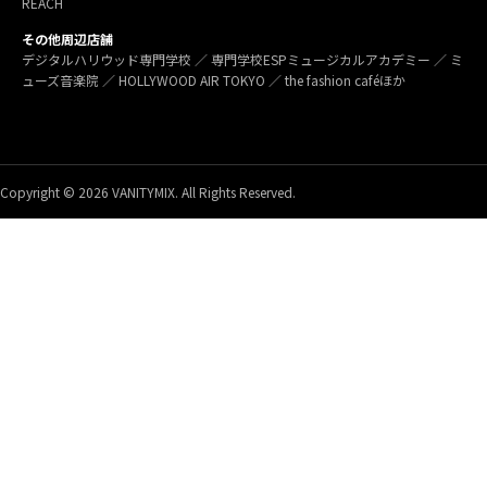
REACH
その他周辺店舗
デジタルハリウッド専門学校 ／ 専門学校ESPミュージカルアカデミー ／ ミ
ューズ音楽院 ／ HOLLYWOOD AIR TOKYO ／ the fashion caféほか
Copyright © 2026 VANITYMIX. All Rights Reserved.