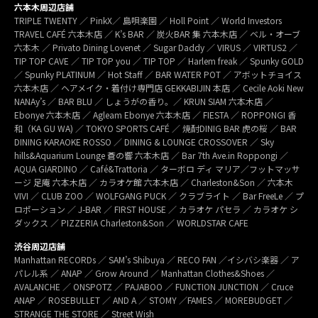
六本木周辺店舗
TRIPLE TWENTY ／ PinkX／ 島唄楽園 ／ Holl Point ／ World Investors
TRAVEL CAFÉ 六本木店 ／ K’s BAR ／ 炭火BAR 集 六本木店 ／ ベル・オーブ
六本木 ／ Privato Dining Lovenet ／ Sugar Daddy ／ VIRUS ／ VIRTUS2 ／
TIP TOP CAVE ／ TIP TOP you ／ TIP TOP ／ Harlem freak ／ Spunky GOLD
／ Spunky PLATINUM ／ Hot Staff ／ BAR WATER POT ／ アボットチョイス
六本木店 ／ ヘアメイク・着付け専門店 GEKKABIJIN 本店 ／ Cecile Aoki New
NANAy’s ／ BAR BLU ／ しょうがの香り。／ KRUN SIAM 六本木店 ／
Ebonye 六本木店 ／ Agleam Ebonye 六本木店 ／ FIESTA ／ ROPPONGI 香
和（KA GU WA) ／ TOKYO SPORTS CAFÉ ／ 焼酎DINIG BAR 虎の桜 ／ BAR
DINING KARAOKE ROSSO ／ DINING & LOUNGE CROSSOVER ／ Sky
hills&Aquarium Lounge 蒼の響 六本木店 ／ Bar 7th Ave.in Roppongi ／
AQUA GIARDINO ／ Café&Trattoria ／ ターボロ ディ マリア／フットマッサ
ージ 足庵 六本木店 ／ カラオケ館 六本木店 ／ Charleston&Son ／ 六本木
VIVI ／ CLUB ZOO ／ WOLFGANG PUCK ／ クラブライト ／ Bar FreeLe ／ プ
ロポーション ／ J-BAR ／ FIRST HOUSE ／ カラオケ パセラ ／ カラオケ シ
ダックス ／ PIZZERIA Charleston&Son ／ WORLDSTAR CAFE
渋谷周辺店舗
Manhattan RECORDs ／ SAM’s Shibuya ／ RECO FAN ／イシバシ楽器 ／ ア
パレル系 ／ ANAP ／ Grow Around ／ Manhattan Clothes&Shoes ／
AVALANCHE ／ ONSPOTZ ／ PAJABOO ／ FUNCTION JUNCTION ／ Cruce
ANAP ／ ROSEBULLET ／ AND A ／ STOMY ／FAMES ／ MOREBUDGET ／
STRANGE THE STORE ／ Street Wish