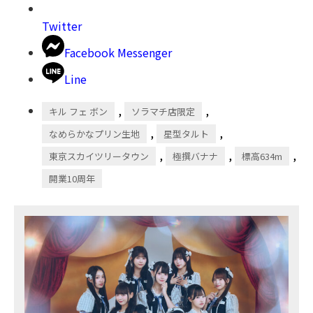
Twitter
Facebook Messenger
Line
,
,
キル フェ ボン
ソラマチ店限定
,
,
なめらかなプリン生地
星型タルト
,
,
,
東京スカイツリータウン
極撰バナナ
標高634m
開業10周年