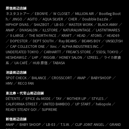
原宿周辺店舗
ネスタストアー ／ EBONYE ／ W CLOSET ／ MILLION AIR ／ Bootleg Boot
h／ JINGO ／ AGITO ／ AQUA SILVER ／ CHER ／ Doubble Dazzle ／
HIPHOP DIVAS ／ SHAZBOT ／ LB-03 ／ MASTER WORK ／ BLACK ANNY ／
ANAP ／ DIVASALON ／ ILLSTORE ／ NATURALVINTAGE ／ LASTNTIMARES
／ X-LARGE ／ THE NORTH FACE ／ KRAFT ／ HEAD ／ ATOMS ／ HEAD69
／ DOPESTER ／ DEPT SOUTH ／ Ray BEAMS ／ BEAMS BOY ／ UNSELTISH
／ CAP COLLECTOR ONE ／ Xinc ／ ALPHA INDUSTRIES INC. ／
UNDEFEATED TOKYO ／ CARHARTT ／ FREAK’S STORE ／ 55DSL TOKYO ／
HESHDAWGZ ／ LHP ／ RIGGIB／ HONEY SALON ／ IZREEL ／ ライカ飲食
系 ／ UA CAFÉ ／ HUB 原宿 ／ TABASA
池袋周辺店舗
SPOT CHECK ／ BALANCE ／ CROSSCORT ／ ANAP ／ BABYSHOOP ／
HMV ／ RECO FAN
恵比寿・代官山周辺店舗
DÉTENTE ／ EPICE du MODE ／ TAY ／ MOTHER LIP ／ STYLES ／
CALIFORNIA STREET ／ UNITED BAMBOO ／ UP START ／ heliopole ／
READY STEADY GO! ／ SUPREME
新宿周辺店舗
ANAP ／ BABY SHOOP ／ LB-03 ／ T.S.W. ／ CLIP JOINT ANGEL ／ GRAND