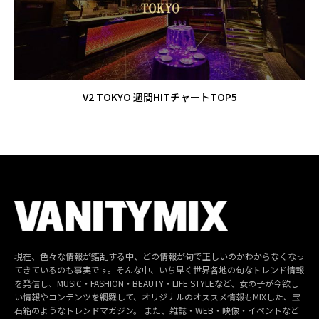
V2 TOKYO 週間HITチャートTOP5
現在、色々な情報が錯乱する中、どの情報が旬で正しいのかわからなくなっ
てきているのも事実です。そんな中、いち早く世界各地の旬なトレンド情報
を発信し、MUSIC・FASHION・BEAUTY・LIFE STYLEなど、女の子が今欲し
い情報やコンテンツを網羅して、オリジナルのオススメ情報もMIXした、宝
石箱のようなトレンドマガジン。 また、雑誌・WEB・映像・イベントなど