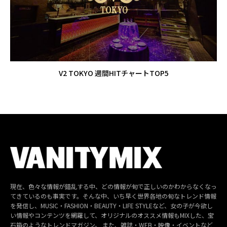
V2 TOKYO 週間HITチャートTOP5
現在、色々な情報が錯乱する中、どの情報が旬で正しいのかわからなくなっ
てきているのも事実です。そんな中、いち早く世界各地の旬なトレンド情報
を発信し、MUSIC・FASHION・BEAUTY・LIFE STYLEなど、女の子が今欲し
い情報やコンテンツを網羅して、オリジナルのオススメ情報もMIXした、宝
石箱のようなトレンドマガジン。 また、雑誌・WEB・映像・イベントなど