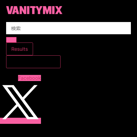
コ
ン
テ
Search
ン
...
ツ
に
ス
Results
キ
すべての結果を見る
ッ
プ
Facebook