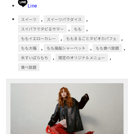
Line
,
,
スイーツ
スイーツパラダイス
,
,
スイパラでタピるサマー
もも
,
,
ももイエローカレー
ももまるごとタピオカパフェ
,
,
,
もも大福
もも風船シャーベット
もも食べ放題
,
,
水すいぱらもち
限定のオリジナルメニュー
食べ放題