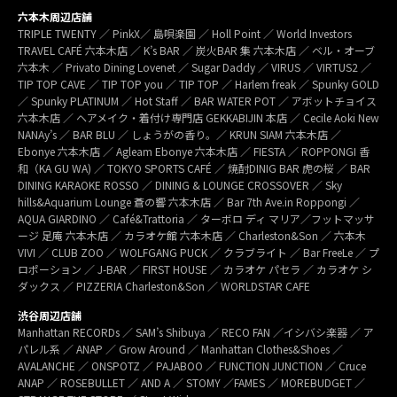
六本木周辺店舗
TRIPLE TWENTY ／ PinkX／ 島唄楽園 ／ Holl Point ／ World Investors
TRAVEL CAFÉ 六本木店 ／ K’s BAR ／ 炭火BAR 集 六本木店 ／ ベル・オーブ
六本木 ／ Privato Dining Lovenet ／ Sugar Daddy ／ VIRUS ／ VIRTUS2 ／
TIP TOP CAVE ／ TIP TOP you ／ TIP TOP ／ Harlem freak ／ Spunky GOLD
／ Spunky PLATINUM ／ Hot Staff ／ BAR WATER POT ／ アボットチョイス
六本木店 ／ ヘアメイク・着付け専門店 GEKKABIJIN 本店 ／ Cecile Aoki New
NANAy’s ／ BAR BLU ／ しょうがの香り。／ KRUN SIAM 六本木店 ／
Ebonye 六本木店 ／ Agleam Ebonye 六本木店 ／ FIESTA ／ ROPPONGI 香
和（KA GU WA) ／ TOKYO SPORTS CAFÉ ／ 焼酎DINIG BAR 虎の桜 ／ BAR
DINING KARAOKE ROSSO ／ DINING & LOUNGE CROSSOVER ／ Sky
hills&Aquarium Lounge 蒼の響 六本木店 ／ Bar 7th Ave.in Roppongi ／
AQUA GIARDINO ／ Café&Trattoria ／ ターボロ ディ マリア／フットマッサ
ージ 足庵 六本木店 ／ カラオケ館 六本木店 ／ Charleston&Son ／ 六本木
VIVI ／ CLUB ZOO ／ WOLFGANG PUCK ／ クラブライト ／ Bar FreeLe ／ プ
ロポーション ／ J-BAR ／ FIRST HOUSE ／ カラオケ パセラ ／ カラオケ シ
ダックス ／ PIZZERIA Charleston&Son ／ WORLDSTAR CAFE
渋谷周辺店舗
Manhattan RECORDs ／ SAM’s Shibuya ／ RECO FAN ／イシバシ楽器 ／ ア
パレル系 ／ ANAP ／ Grow Around ／ Manhattan Clothes&Shoes ／
AVALANCHE ／ ONSPOTZ ／ PAJABOO ／ FUNCTION JUNCTION ／ Cruce
ANAP ／ ROSEBULLET ／ AND A ／ STOMY ／FAMES ／ MOREBUDGET ／