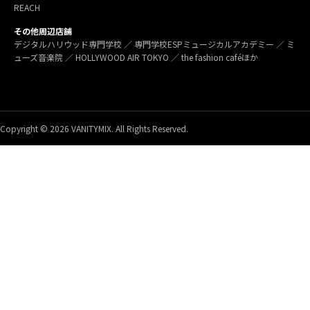
REACH
その他周辺店舗
デジタルハリウッド専門学校 ／ 専門学校ESPミュージカルアカデミー ／ ミ
ューズ音楽院 ／ HOLLYWOOD AIR TOKYO ／ the fashion caféほか
Copyright © 2026 VANITYMIX. All Rights Reserved.