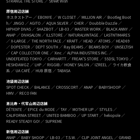
STRANGE THE STORE ／ Street Wish
原宿周辺店舗
ネスタストアー ／ EBONYE ／ W CLOSET ／ MILLION AIR ／ Bootleg Boot
h／ JINGO ／ AGITO ／ AQUA SILVER ／ CHER ／ Doubble Dazzle ／
HIPHOP DIVAS ／ SHAZBOT ／ LB-03 ／ MASTER WORK ／ BLACK ANNY ／
ANAP ／ DIVASALON ／ ILLSTORE ／ NATURALVINTAGE ／ LASTNTIMARES
／ X-LARGE ／ THE NORTH FACE ／ KRAFT ／ HEAD ／ ATOMS ／ HEAD69
／ DOPESTER ／ DEPT SOUTH ／ Ray BEAMS ／ BEAMS BOY ／ UNSELTISH
／ CAP COLLECTOR ONE ／ Xinc ／ ALPHA INDUSTRIES INC. ／
UNDEFEATED TOKYO ／ CARHARTT ／ FREAK’S STORE ／ 55DSL TOKYO ／
HESHDAWGZ ／ LHP ／ RIGGIB／ HONEY SALON ／ IZREEL ／ ライカ飲食
系 ／ UA CAFÉ ／ HUB 原宿 ／ TABASA
池袋周辺店舗
SPOT CHECK ／ BALANCE ／ CROSSCORT ／ ANAP ／ BABYSHOOP ／
HMV ／ RECO FAN
恵比寿・代官山周辺店舗
DÉTENTE ／ EPICE du MODE ／ TAY ／ MOTHER LIP ／ STYLES ／
CALIFORNIA STREET ／ UNITED BAMBOO ／ UP START ／ heliopole ／
READY STEADY GO! ／ SUPREME
新宿周辺店舗
ANAP ／ BABY SHOOP ／ LB-03 ／ T.S.W. ／ CLIP JOINT ANGEL ／ GRAND