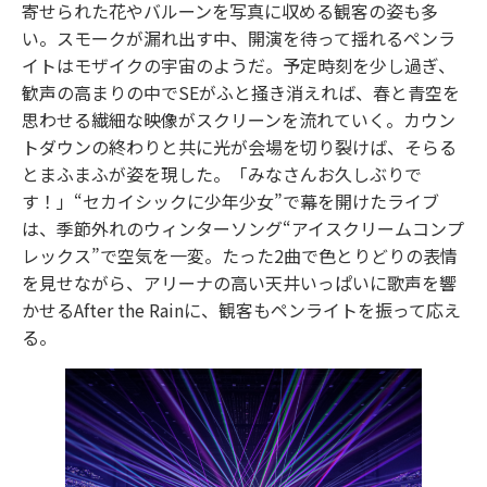
寄せられた花やバルーンを写真に収める観客の姿も多
い。スモークが漏れ出す中、開演を待って揺れるペンラ
イトはモザイクの宇宙のようだ。予定時刻を少し過ぎ、
歓声の高まりの中でSEがふと掻き消えれば、春と青空を
思わせる繊細な映像がスクリーンを流れていく。カウン
トダウンの終わりと共に光が会場を切り裂けば、そらる
とまふまふが姿を現した。「みなさんお久しぶりで
す！」“セカイシックに少年少女”で幕を開けたライブ
は、季節外れのウィンターソング“アイスクリームコンプ
レックス”で空気を一変。たった2曲で色とりどりの表情
を見せながら、アリーナの高い天井いっぱいに歌声を響
かせるAfter the Rainに、観客もペンライトを振って応え
る。