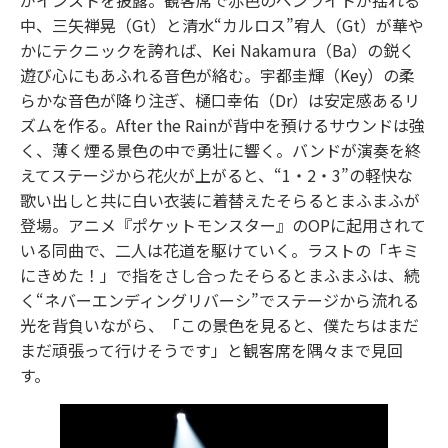
がインストを披露。観客席で赤色のペンライトが揺れる
中、三矢禅晃（Gt）と清水“カルロス”宥人（Gt）が華や
かにテクニックを誇れば、Kei Nakamura（Ba）の鋭く
遊び心にもあふれる音色が絡む。宇都圭輝（Key）の柔
らかな音色が降り注ぎ、樋口幸佑（Dr）は安定感あるリ
ズムを作る。After the Rainが背中を預けるサウンドは強
く、薄く煙る景色の中で勇壮に響く。バンドが演奏を終
えてステージから花火が上がると、“1・2・3”の軽快な
歌い出しと共に白い衣装に着替えたそらるとまふまふが
登場。アニメ『ポケットモンスター』のOPに起用されて
いる同曲で、二人は花道を駆けていく。ラストの「キミ
にきめた！」で指をさし合ったそらるとまふまふは、続
く“ネバーエンディングリバーシ”でステージから流れる
光を背負いながら、「この景色を見ると、僕たちはまだ
まだ頑張って行けそうです」と観客席を隅々まで見回
す。