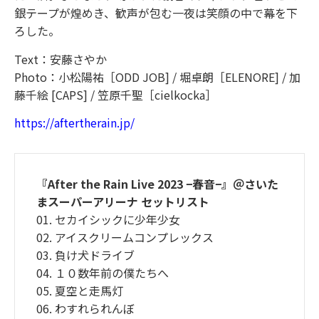
銀テープが煌めき、歓声が包む一夜は笑顔の中で幕を下
ろした。
Text：安藤さやか
Photo：小松陽祐［ODD JOB] / 堀卓朗［ELENORE] / 加
藤千絵 [CAPS] / 笠原千聖［cielkocka］
https://aftertherain.jp/
『After the Rain Live 2023 −春音−』＠さいた
まスーパーアリーナ セットリスト
01. セカイシックに少年少女
02. アイスクリームコンプレックス
03. 負け犬ドライブ
04. １０数年前の僕たちへ
05. 夏空と走馬灯
06. わすれられんぼ