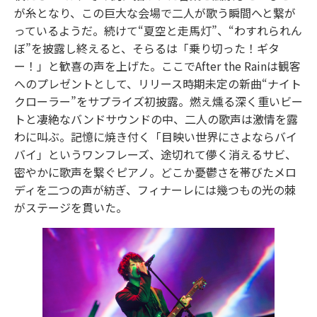
が糸となり、この巨大な会場で二人が歌う瞬間へと繋が
っているようだ。続けて“夏空と走馬灯”、“わすれられん
ぼ”を披露し終えると、そらるは「乗り切った！ギタ
ー！」と歓喜の声を上げた。ここでAfter the Rainは観客
へのプレゼントとして、リリース時期未定の新曲“ナイト
クローラー”をサプライズ初披露。燃え燻る深く重いビー
トと凄絶なバンドサウンドの中、二人の歌声は激情を露
わに叫ぶ。記憶に焼き付く「目映い世界にさよならバイ
バイ」というワンフレーズ、途切れて儚く消えるサビ、
密やかに歌声を繋ぐピアノ。どこか憂鬱さを帯びたメロ
ディを二つの声が紡ぎ、フィナーレには幾つもの光の棘
がステージを貫いた。