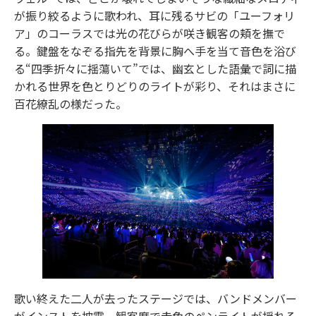
が振り絞るように歌われ、耳に残るサビの「ユーフォリ
ア」のコーラスでは光の花びらが咲き観客の頬を撫で
る。鍵盤をなぞる指先を背景に胸へ手を当て音色を浴び
る“四季折々に揺蕩いて”では、幽玄とした語彙で詞に描
かれる世界を色とりどりのライトが彩り、それはまさに
百花繚乱の様だった。
歌い終えた二人が去ったステージでは、バンドメンバー