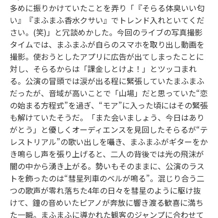
多めに振りかけていたことを弄り「『そらる体臭いい匂
い』『まふまふ香水クサい』でトレンド入れといてくだ
さい。(笑)」と冗談めかした。今回のライブの写真撮影
タイムでは、まふまふが自らのスマホを取り出し動画を
撮影。使おうとしたアプリに広告が出てしまったことに
対し、そらるからは「課金しとけよ！」とツッコまれ
る。公演の冒頭では涙が出る程に緊張していたまふまふ
だったが、音域が高いことで「山場」だと思っていた“恋
の始まる方程式”を過ぎ、“モア”に入った頃にはその緊張
も解けていたそうだ。「また会いましょう、今日はあり
がとう」と優しくオーディエンスを見回したそらるが“テ
レストリアル”の歌い出しを囁き、まふまふがギターをか
き鳴らし声を張り上げると、二人の背後では光の飛沫が
闇の中から湧き上がる。勢いもそのままに、公演のラス
トを飾ったのは“彗星列車のベルが鳴る”。混じり合う二
つの歌声が零れ落ちた4年の日々を彗星のように駆け抜
けて、鐘の音めいたピアノが奔放に響き渡る歓喜に満ち
た一瞬。まふまふに導かれた観客のジャンプに合わせて