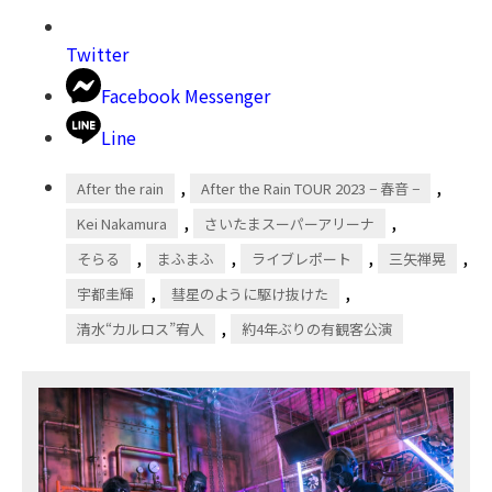
Twitter
Facebook Messenger
Line
,
,
After the rain
After the Rain TOUR 2023 − 春音 −
,
,
Kei Nakamura
さいたまスーパーアリーナ
,
,
,
,
そらる
まふまふ
ライブレポート
三矢禅晃
,
,
宇都圭輝
彗星のように駆け抜けた
,
清水“カルロス”宥人
約4年ぶりの有観客公演