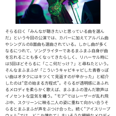
そらる曰く「みんなが聴きたいと思っている曲を選ん
だ」という今回の公演では、カバーに加えてアルバム曲
やシングルのB面曲も選曲されている。しかし曲が多く
なるにつれて、ソングライターであるまふまふ自身が曲
を忘れることも多くなってきたらしく、リハーサル時に
は5回ほどそらるに「ここ何だっけ？」と尋ねたという。
そんなまふまふが「こういうキャピキャピした青春っぽ
い曲はオタクにはキツくて見返すのが辛かった」と紹介
したのは“恋の始まる方程式”。そらるが透明感にあふれ
るメロディを柔らかく歌えば、まふまふの澄んだ歌声は
イノセントな空気を纏う。“モア”ではレーザーが乱れ飛
ぶ中、スクリーンに映る二人の姿に重ねて向かい合うそ
らるとまふまふが声をぶつけ合った。続く“アイスリープ
ウェル”では、どこか壊れてしまいそうな繊細なメロディ