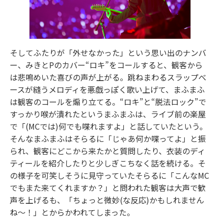
そしてふたりが「外せなかった」という思い出のナンバ
ー、みきとPのカバー“ロキ”をコールすると、観客から
は悲鳴めいた喜びの声が上がる。跳ねまわるスラップべ
ースが縫うメロディを悪戯っぽく歌い上げて、まふまふ
は観客のコールを煽り立てる。“ロキ”と“脱法ロック”で
すっかり喉が潰れたというまふまふは、ライブ前の楽屋
で「(MCでは)何でも喋れますよ」と話していたという。
そんなまふまふはそらるに「じゃあ何か喋ってよ」と振
られ、観客にどこから来たかと質問したり、衣装のディ
ティールを紹介したりと少しぎこちなく話を続ける。そ
の様子を可笑しそうに見守っていたそらるに「こんなMC
でもまた来てくれますか？」と問われた観客は大声で歓
声を上げるも、「ちょっと微妙(な反応)かもしれません
ね～！」とからかわれてしまった。