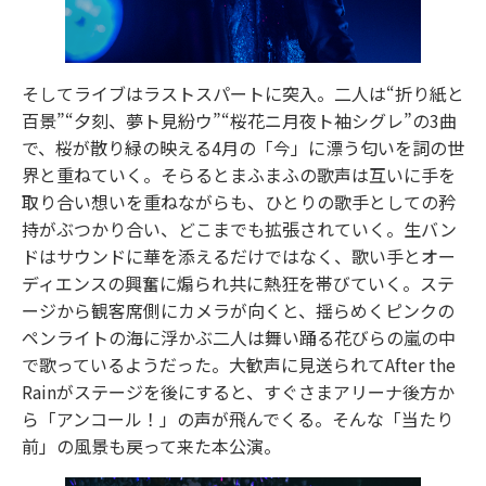
そしてライブはラストスパートに突入。二人は“折り紙と
百景”“夕刻、夢ト見紛ウ”“桜花ニ月夜ト袖シグレ”の3曲
で、桜が散り緑の映える4月の「今」に漂う匂いを詞の世
界と重ねていく。そらるとまふまふの歌声は互いに手を
取り合い想いを重ねながらも、ひとりの歌手としての矜
持がぶつかり合い、どこまでも拡張されていく。生バン
ドはサウンドに華を添えるだけではなく、歌い手とオー
ディエンスの興奮に煽られ共に熱狂を帯びていく。ステ
ージから観客席側にカメラが向くと、揺らめくピンクの
ペンライトの海に浮かぶ二人は舞い踊る花びらの嵐の中
で歌っているようだった。大歓声に見送られてAfter the
Rainがステージを後にすると、すぐさまアリーナ後方か
ら「アンコール！」の声が飛んでくる。そんな「当たり
前」の風景も戻って来た本公演。