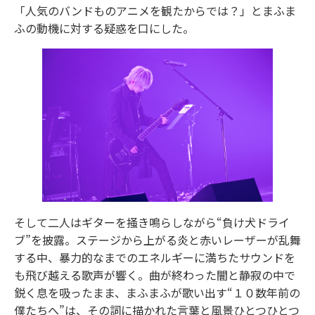
「人気のバンドものアニメを観たからでは？」とまふま
ふの動機に対する疑惑を口にした。
そして二人はギターを掻き鳴らしながら“負け犬ドライ
ブ”を披露。ステージから上がる炎と赤いレーザーが乱舞
する中、暴力的なまでのエネルギーに満ちたサウンドを
も飛び越える歌声が響く。曲が終わった闇と静寂の中で
鋭く息を吸ったまま、まふまふが歌い出す“１０数年前の
僕たちへ”は、その詞に描かれた言葉と風景ひとつひとつ