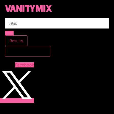
コ
ン
テ
Search
ン
...
ツ
に
ス
Results
キ
すべての結果を見る
ッ
プ
Facebook