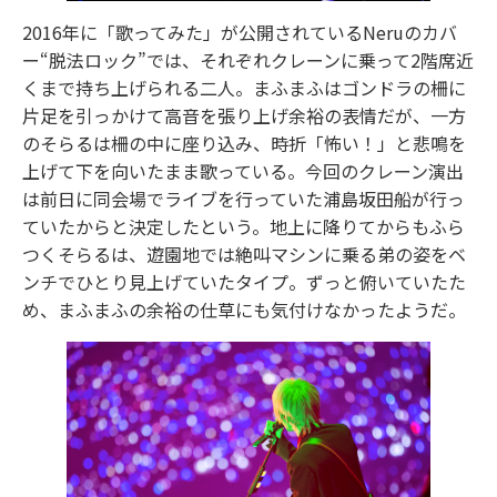
2016年に「歌ってみた」が公開されているNeruのカバ
ー“脱法ロック”では、それぞれクレーンに乗って2階席近
くまで持ち上げられる二人。まふまふはゴンドラの柵に
片足を引っかけて高音を張り上げ余裕の表情だが、一方
のそらるは柵の中に座り込み、時折「怖い！」と悲鳴を
上げて下を向いたまま歌っている。今回のクレーン演出
は前日に同会場でライブを行っていた浦島坂田船が行っ
ていたからと決定したという。地上に降りてからもふら
つくそらるは、遊園地では絶叫マシンに乗る弟の姿をベ
ンチでひとり見上げていたタイプ。ずっと俯いていたた
め、まふまふの余裕の仕草にも気付けなかったようだ。