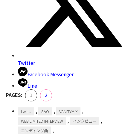
Twitter
Facebook Messenger
Line
,
PAGES:
Page
Page
1
2
,
,
,
I will...
SAO
VANITYMIX
,
,
WEB LIMITED INTERVIEW
インタビュー
,
エンディング曲