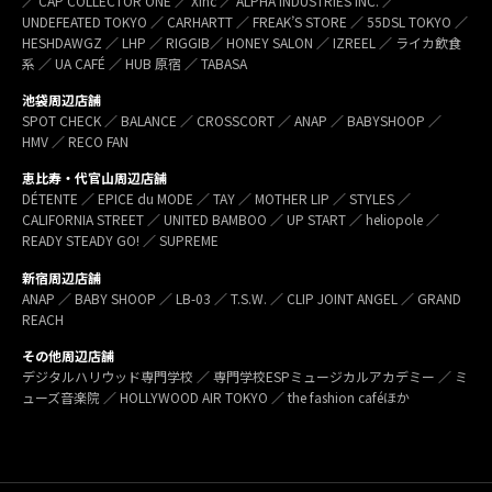
／ CAP COLLECTOR ONE ／ Xinc ／ ALPHA INDUSTRIES INC. ／
UNDEFEATED TOKYO ／ CARHARTT ／ FREAK’S STORE ／ 55DSL TOKYO ／
HESHDAWGZ ／ LHP ／ RIGGIB／ HONEY SALON ／ IZREEL ／ ライカ飲食
系 ／ UA CAFÉ ／ HUB 原宿 ／ TABASA
池袋周辺店舗
SPOT CHECK ／ BALANCE ／ CROSSCORT ／ ANAP ／ BABYSHOOP ／
HMV ／ RECO FAN
恵比寿・代官山周辺店舗
DÉTENTE ／ EPICE du MODE ／ TAY ／ MOTHER LIP ／ STYLES ／
CALIFORNIA STREET ／ UNITED BAMBOO ／ UP START ／ heliopole ／
READY STEADY GO! ／ SUPREME
新宿周辺店舗
ANAP ／ BABY SHOOP ／ LB-03 ／ T.S.W. ／ CLIP JOINT ANGEL ／ GRAND
REACH
その他周辺店舗
デジタルハリウッド専門学校 ／ 専門学校ESPミュージカルアカデミー ／ ミ
ューズ音楽院 ／ HOLLYWOOD AIR TOKYO ／ the fashion caféほか