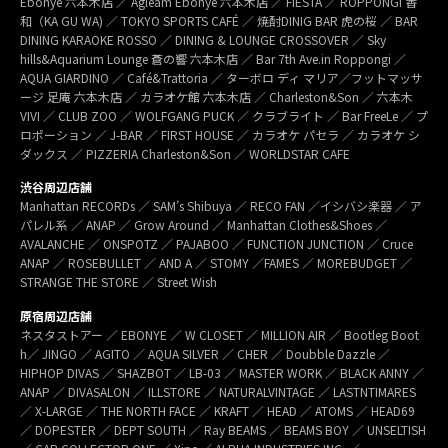
Ebonye 六本木店 ／ Agleam Ebonye 六本木店 ／ FIESTA ／ ROPPONGI 香
和（KA GU WA) ／ TOKYO SPORTS CAFÉ ／ 焼酎DINIG BAR 虎の桜 ／ BAR
DINING KARAOKE ROSSO ／ DINING & LOUNGE CROSSOVER ／ Sky
hills&Aquarium Lounge 蒼の響 六本木店 ／ Bar 7th Ave.in Roppongi ／
AQUA GIARDINO ／ Café&Trattoria ／ ターボロ ディ マリア／フットマッサ
ージ 足庵 六本木店 ／ カラオケ館 六本木店 ／ Charleston&Son ／ 六本木
VIVI ／ CLUB ZOO ／ WOLFGANG PUCK ／ クラブライト ／ Bar FreeLe ／ プ
ロポーション ／ J-BAR ／ FIRST HOUSE ／ カラオケ パセラ ／ カラオケ シ
ダックス ／ PIZZERIA Charleston&Son ／ WORLDSTAR CAFE
渋谷周辺店舗
Manhattan RECORDs ／ SAM’s Shibuya ／ RECO FAN ／イシバシ楽器 ／ ア
パレル系 ／ ANAP ／ Grow Around ／ Manhattan Clothes&Shoes ／
AVALANCHE ／ ONSPOTZ ／ PAJABOO ／ FUNCTION JUNCTION ／ Cruce
ANAP ／ ROSEBULLET ／ AND A ／ STOMY ／FAMES ／ MOREBUDGET ／
STRANGE THE STORE ／ Street Wish
原宿周辺店舗
ネスタストアー ／ EBONYE ／ W CLOSET ／ MILLION AIR ／ Bootleg Boot
h／ JINGO ／ AGITO ／ AQUA SILVER ／ CHER ／ Doubble Dazzle ／
HIPHOP DIVAS ／ SHAZBOT ／ LB-03 ／ MASTER WORK ／ BLACK ANNY ／
ANAP ／ DIVASALON ／ ILLSTORE ／ NATURALVINTAGE ／ LASTNTIMARES
／ X-LARGE ／ THE NORTH FACE ／ KRAFT ／ HEAD ／ ATOMS ／ HEAD69
／ DOPESTER ／ DEPT SOUTH ／ Ray BEAMS ／ BEAMS BOY ／ UNSELTISH