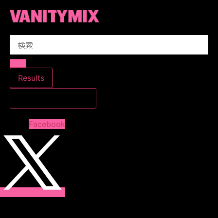
コ
ン
テ
Search
ン
...
ツ
に
ス
Results
キ
すべての結果を見る
ッ
プ
Facebook