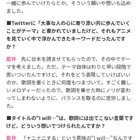
一緒に歩んでいけたらとか、そういう願いや想いも込め
ました。
■Twitterに「大事な人の心に寄り添い共に歩んでいく
ことがテーマ」と書かれていましたけど、それもアニメ
を見ていく中で浮かんできたキーワードだったんです
か？
藍井
先に台本を読ませてもらったので、その中でテー
マを考えました。ただ、テーマ自体はわりと早い段階で
思いついたんですけど、それをどう表現していけばいい
のか、歌詞を書くときに何度もつまづいて。すごく難し
いメロディーだったので、歌詞を乗せた時にノリが変わ
ってしまわないように、バランスを取るのに苦労しまし
た。
■タイトルの“I will…”は、歌詞には出てこない言葉です
けど、どういう想いでつけられたんですか？
藍井
「ナニナニする」という意味の“I will…”なんです