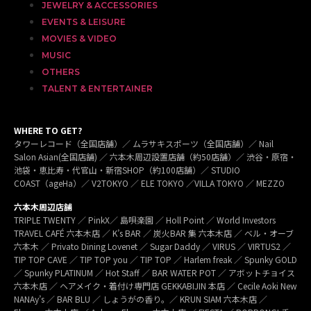
JEWELRY & ACCESSORIES
EVENTS & LEISURE
MOVIES & VIDEO
MUSIC
OTHERS
TALENT & ENTERTAINER
WHERE TO GET?
タワーレコード（全国店舗）／ ムラサキスポーツ（全国店舗）／ Nail
Salon Asian(全国店舗) ／ 六本木周辺設置店舗（約50店舗）／ 渋谷・原宿・
池袋・恵比寿・代官山・新宿SHOP（約100店舗）／ STUDIO
COAST（ageHa）／ V2TOKYO ／ ELE TOKYO ／VILLA TOKYO ／ MEZZO
六本木周辺店舗
TRIPLE TWENTY ／ PinkX／ 島唄楽園 ／ Holl Point ／ World Investors
TRAVEL CAFÉ 六本木店 ／ K’s BAR ／ 炭火BAR 集 六本木店 ／ ベル・オーブ
六本木 ／ Privato Dining Lovenet ／ Sugar Daddy ／ VIRUS ／ VIRTUS2 ／
TIP TOP CAVE ／ TIP TOP you ／ TIP TOP ／ Harlem freak ／ Spunky GOLD
／ Spunky PLATINUM ／ Hot Staff ／ BAR WATER POT ／ アボットチョイス
六本木店 ／ ヘアメイク・着付け専門店 GEKKABIJIN 本店 ／ Cecile Aoki New
NANAy’s ／ BAR BLU ／ しょうがの香り。／ KRUN SIAM 六本木店 ／