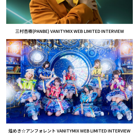
三村杏樹(PANBE) VANITYMIX WEB LIMITED INTERVIEW
煌めき☆アンフォレント VANITYMIX WEB LIMITED INTERVIEW