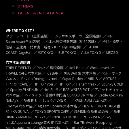
OTHERS
TALENT & ENTERTAINER
WHERE TO GET?
タワーレコード（全国店舗）／ ムラサキスポーツ（全国店舗）／ Nail
Salon Asian(全国店舗) ／ 六本木周辺設置店舗（約50店舗）／ 渋谷・原宿・
池袋・恵比寿・代官山・新宿SHOP（約100店舗）／ STUDIO
COAST（ageHa）／ V2TOKYO ／ ELE TOKYO ／VILLA TOKYO ／ MEZZO
六本木周辺店舗
TRIPLE TWENTY ／ PinkX／ 島唄楽園 ／ Holl Point ／ World Investors
TRAVEL CAFÉ 六本木店 ／ K’s BAR ／ 炭火BAR 集 六本木店 ／ ベル・オーブ
六本木 ／ Privato Dining Lovenet ／ Sugar Daddy ／ VIRUS ／ VIRTUS2 ／
TIP TOP CAVE ／ TIP TOP you ／ TIP TOP ／ Harlem freak ／ Spunky GOLD
／ Spunky PLATINUM ／ Hot Staff ／ BAR WATER POT ／ アボットチョイス
六本木店 ／ ヘアメイク・着付け専門店 GEKKABIJIN 本店 ／ Cecile Aoki New
NANAy’s ／ BAR BLU ／ しょうがの香り。／ KRUN SIAM 六本木店 ／
Ebonye 六本木店 ／ Agleam Ebonye 六本木店 ／ FIESTA ／ ROPPONGI 香
和（KA GU WA) ／ TOKYO SPORTS CAFÉ ／ 焼酎DINIG BAR 虎の桜 ／ BAR
DINING KARAOKE ROSSO ／ DINING & LOUNGE CROSSOVER ／ Sky
hills&Aquarium Lounge 蒼の響 六本木店 ／ Bar 7th Ave.in Roppongi ／
AQUA GIARDINO ／ Café&Trattoria ／ ターボロ ディ マリア／フットマッサ