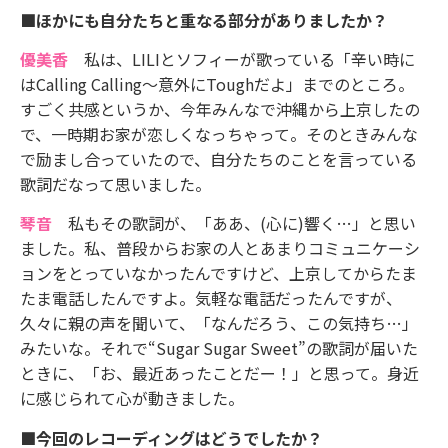
■ほかにも自分たちと重なる部分がありましたか？
優美香
私は、LILIとソフィーが歌っている「辛い時に
はCalling Calling～意外にToughだよ」までのところ。
すごく共感というか、今年みんなで沖縄から上京したの
で、一時期お家が恋しくなっちゃって。そのときみんな
で励まし合っていたので、自分たちのことを言っている
歌詞だなって思いました。
琴音
私もその歌詞が、「ああ、(心に)響く…」と思い
ました。私、普段からお家の人とあまりコミュニケーシ
ョンをとっていなかったんですけど、上京してからたま
たま電話したんですよ。気軽な電話だったんですが、
久々に親の声を聞いて、「なんだろう、この気持ち…」
みたいな。それで“Sugar Sugar Sweet”の歌詞が届いた
ときに、「お、最近あったことだー！」と思って。身近
に感じられて心が動きました。
■今回のレコーディングはどうでしたか？