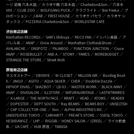
ージ 足庵 六本木店 ／ カラオケ館 六本木店 ／ Charleston&Son ／ 六本木
VIVI ／ CLUB ZOO ／ WOLFGANG PUCK ／ クラブライト ／ Bar FreeLe ／ プ
ロポーション ／ J-BAR ／ FIRST HOUSE ／ カラオケ パセラ ／ カラオケ シ
ダックス ／ PIZZERIA Charleston&Son ／ WORLDSTAR CAFE
渋谷周辺店舗
Manhattan RECORDs ／ SAM’s Shibuya ／ RECO FAN ／イシバシ楽器 ／ ア
パレル系 ／ ANAP ／ Grow Around ／ Manhattan Clothes&Shoes ／
AVALANCHE ／ ONSPOTZ ／ PAJABOO ／ FUNCTION JUNCTION ／ Cruce
ANAP ／ ROSEBULLET ／ AND A ／ STOMY ／FAMES ／ MOREBUDGET ／
STRANGE THE STORE ／ Street Wish
原宿周辺店舗
ネスタストアー ／ EBONYE ／ W CLOSET ／ MILLION AIR ／ Bootleg Boot
h／ JINGO ／ AGITO ／ AQUA SILVER ／ CHER ／ Doubble Dazzle ／
HIPHOP DIVAS ／ SHAZBOT ／ LB-03 ／ MASTER WORK ／ BLACK ANNY ／
ANAP ／ DIVASALON ／ ILLSTORE ／ NATURALVINTAGE ／ LASTNTIMARES
／ X-LARGE ／ THE NORTH FACE ／ KRAFT ／ HEAD ／ ATOMS ／ HEAD69
／ DOPESTER ／ DEPT SOUTH ／ Ray BEAMS ／ BEAMS BOY ／ UNSELTISH
／ CAP COLLECTOR ONE ／ Xinc ／ ALPHA INDUSTRIES INC. ／
UNDEFEATED TOKYO ／ CARHARTT ／ FREAK’S STORE ／ 55DSL TOKYO ／
HESHDAWGZ ／ LHP ／ RIGGIB／ HONEY SALON ／ IZREEL ／ ライカ飲食
系 ／ UA CAFÉ ／ HUB 原宿 ／ TABASA