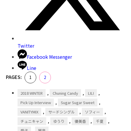
Twitter
Facebook Messenger
Line
,
PAGES:
Page
Page
1
2
,
,
,
2018 WINTER
Chuning Candy
LILI
,
,
Pick Up Interview
Sugar Sugar Sweet
,
,
,
VANITYMIX
サードシングル
ソフィー
,
,
,
,
チュニキャン
ゆうり
優美香
千夏
,
愛子
琴音