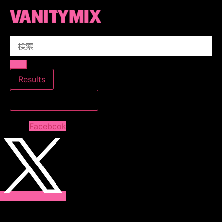
コ
ン
テ
Search
ン
...
ツ
に
ス
Results
キ
すべての結果を見る
ッ
プ
Facebook