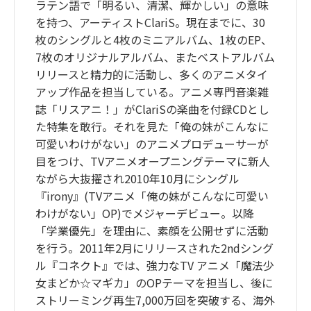
ラテン語で「明るい、清潔、輝かしい」の意味
を持つ、アーティストClariS。現在までに、30
枚のシングルと4枚のミニアルバム、1枚のEP、
7枚のオリジナルアルバム、またベストアルバム
リリースと精力的に活動し、多くのアニメタイ
アップ作品を担当している。アニメ専門音楽雑
誌「リスアニ！」がClariSの楽曲を付録CDとし
た特集を敢行。それを見た「俺の妹がこんなに
可愛いわけがない」のアニメプロデューサーが
目をつけ、TVアニメオープニングテーマに新人
ながら大抜擢され2010年10月にシングル
『irony』(TVアニメ「俺の妹がこんなに可愛い
わけがない」OP)でメジャーデビュー。以降
「学業優先」を理由に、素顔を公開せずに活動
を行う。2011年2月にリリースされた2ndシング
ル『コネクト』では、強力なTV アニメ「魔法少
女まどか☆マギカ」のOPテーマを担当し、後に
ストリーミング再生7,000万回を突破する、海外