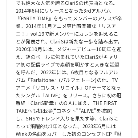
でも絶大な人気を誇るClariSの代表曲となる。
2014年6月にリリースとなった3rdアルバム
『PARTY TIME』をもってメンバーのアリスが卒
業。2014年11月アニメ専門音楽雑誌「リスア
ニ！」vol.19で新メンバーにカレンを迎えるこ
とが発表され、ClariSは新たな一歩を踏み出す。
2020年10月には、メジャーデビュー10周年を迎
え、謎のベールに包まれていたClariSがキャリ
ア初の配信ライブで素顔を明かすと大きな話題
を呼んだ。2022年には、6枚目となるフルアル
バム『Parfaitone』(パルフェトーン)の他、TV
アニメ「リコリス・リコイル」OPテーマとなっ
たシングル『ALIVE』をリリース。さらに初の冠
番組「ClariS新章」のO.A.に加え、THE FIRST
TAKEへも初出演(“コネクト”“ALIVE”を披露)
し、SNSでトレンド入りを果たす等、ClariSに
とって飛躍的な1年となった。2023年6月には
Winkの名曲をカバーした初のコンセプトEP『淋