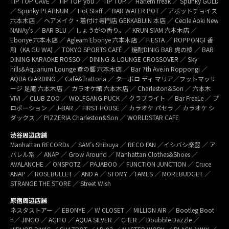
TIP TOP CAVE ／ TIP TOP you ／ TIP TOP ／ Harlem freak ／ Spunky GOLD
／ Spunky PLATINUM ／ Hot Staff ／ BAR WATER POT ／ アボットチョイス
六本木店 ／ ヘアメイク・着付け専門店 GEKKABIJIN 本店 ／ Cecile Aoki New
NANAy’s ／ BAR BLU ／ しょうがの香り。／ KRUN SIAM 六本木店 ／
Ebonye 六本木店 ／ Agleam Ebonye 六本木店 ／ FIESTA ／ ROPPONGI 香
和（KA GU WA) ／ TOKYO SPORTS CAFÉ ／ 焼酎DINIG BAR 虎の桜 ／ BAR
DINING KARAOKE ROSSO ／ DINING & LOUNGE CROSSOVER ／ Sky
hills&Aquarium Lounge 蒼の響 六本木店 ／ Bar 7th Ave.in Roppongi ／
AQUA GIARDINO ／ Café&Trattoria ／ ターボロ ディ マリア／フットマッサ
ージ 足庵 六本木店 ／ カラオケ館 六本木店 ／ Charleston&Son ／ 六本木
VIVI ／ CLUB ZOO ／ WOLFGANG PUCK ／ クラブライト ／ Bar FreeLe ／ プ
ロポーション ／ J-BAR ／ FIRST HOUSE ／ カラオケ パセラ ／ カラオケ シ
ダックス ／ PIZZERIA Charleston&Son ／ WORLDSTAR CAFE
渋谷周辺店舗
Manhattan RECORDs ／ SAM’s Shibuya ／ RECO FAN ／イシバシ楽器 ／ ア
パレル系 ／ ANAP ／ Grow Around ／ Manhattan Clothes&Shoes ／
AVALANCHE ／ ONSPOTZ ／ PAJABOO ／ FUNCTION JUNCTION ／ Cruce
ANAP ／ ROSEBULLET ／ AND A ／ STOMY ／FAMES ／ MOREBUDGET ／
STRANGE THE STORE ／ Street Wish
原宿周辺店舗
ネスタストアー ／ EBONYE ／ W CLOSET ／ MILLION AIR ／ Bootleg Boot
h／ JINGO ／ AGITO ／ AQUA SILVER ／ CHER ／ Doubble Dazzle ／