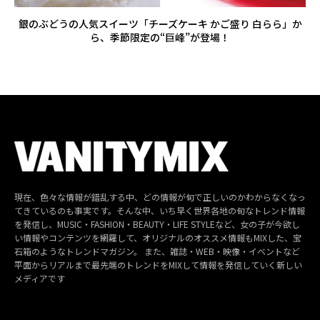
銀のぶどうの人気スイーツ「チーズケーキ かご盛り 白らら」か
ら、季節限定の“巨峰”が登場！
現在、色々な情報が錯乱する中、どの情報が旬で正しいのかわからなくなっ
てきているのも事実です。そんな中、いち早く世界各地の旬なトレンド情報
を発信し、MUSIC・FASHION・BEAUTY・LIFE STYLEなど、女の子が今欲し
い情報やコンテンツを網羅して、オリジナルのオススメ情報もMIXした、宝
石箱のようなトレンドマガジン。 また、雑誌・WEB・映像・イベントなど
平面からリアルまで最先端のトレンドをMIXして情報を発信していく新しい
メディアです