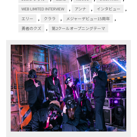
,
,
,
WEB LIMITED INTERVIEW
アンナ
インタビュー
,
,
,
エリー
クララ
メジャーデビュー15周年
,
勇者のクズ
第2クールオープニングテーマ