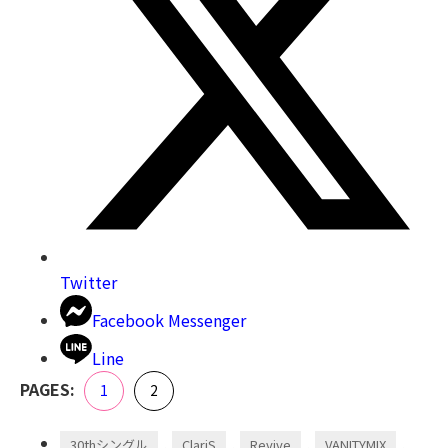
Twitter
Facebook Messenger
Line
,
PAGES:
Page
Page
1
2
,
,
,
,
30thシングル
ClariS
Revive
VANITYMIX