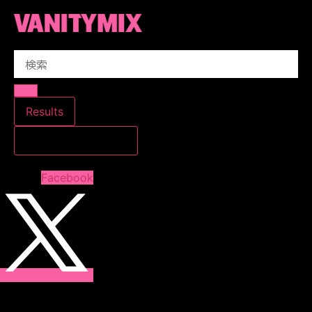
コ
ン
テ
Search
ン
...
ツ
に
ス
Results
キ
すべての結果を見る
ッ
プ
Facebook