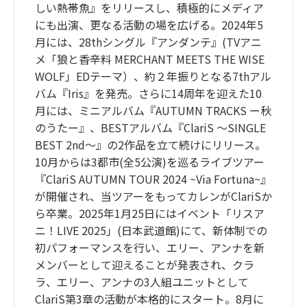
しい熱帯魚』をリリースし、積極的にメディア
にも出演、更なる活動の場を広げる。2024年5
月には、28thシングル『アンダンテ』(TVアニ
メ「狼と香辛料 MERCHANT MEETS THE WISE
WOLF」EDテーマ）、約２年振りとなる7thアル
バム『Iris』を発売。さらに14周年を迎えた10
月には、ミニアルバム『AUTUMN TRACKS ー秋
のうたー』、BESTアルバム『ClariS 〜SINGLE
BEST 2nd〜』の2作品を立て続けにリリース。
10月からは3都市(全5公演)を巡るライブツアー
『ClariS AUTUMN TOUR 2024 ~Via Fortuna~』
が開催され、当ツアーをもってカレンがClariSか
ら卒業。2025年1月25日にはイベント「リスア
ニ！LIVE 2025」(日本武道館)にて、新体制での
初パフォーマンスを行い、エリー、アンナを新
メンバーとして迎えることが発表され、クラ
ラ、エリー、アンナの3人組ユニットとして
ClariS第3章の活動が本格的にスタート。8月に