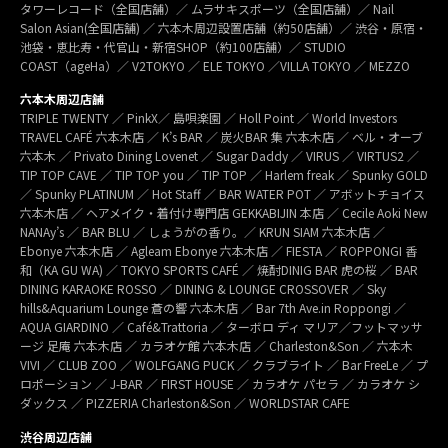
タワーレコード（全国店舗）／ ムラサキスポーツ（全国店舗）／ Nail
Salon Asian(全国店舗) ／ 六本木周辺設置店舗（約50店舗）／ 渋谷・原宿・
池袋・恵比寿・代官山・新宿SHOP（約100店舗）／ STUDIO
COAST（ageHa）／ V2TOKYO ／ ELE TOKYO ／VILLA TOKYO ／ MEZZO
六本木周辺店舗
TRIPLE TWENTY ／ PinkX／ 島唄楽園 ／ Holl Point ／ World Investors
TRAVEL CAFÉ 六本木店 ／ K’s BAR ／ 炭火BAR 集 六本木店 ／ ベル・オーブ
六本木 ／ Privato Dining Lovenet ／ Sugar Daddy ／ VIRUS ／ VIRTUS2 ／
TIP TOP CAVE ／ TIP TOP you ／ TIP TOP ／ Harlem freak ／ Spunky GOLD
／ Spunky PLATINUM ／ Hot Staff ／ BAR WATER POT ／ アボットチョイス
六本木店 ／ ヘアメイク・着付け専門店 GEKKABIJIN 本店 ／ Cecile Aoki New
NANAy’s ／ BAR BLU ／ しょうがの香り。／ KRUN SIAM 六本木店 ／
Ebonye 六本木店 ／ Agleam Ebonye 六本木店 ／ FIESTA ／ ROPPONGI 香
和（KA GU WA) ／ TOKYO SPORTS CAFÉ ／ 焼酎DINIG BAR 虎の桜 ／ BAR
DINING KARAOKE ROSSO ／ DINING & LOUNGE CROSSOVER ／ Sky
hills&Aquarium Lounge 蒼の響 六本木店 ／ Bar 7th Ave.in Roppongi ／
AQUA GIARDINO ／ Café&Trattoria ／ ターボロ ディ マリア／フットマッサ
ージ 足庵 六本木店 ／ カラオケ館 六本木店 ／ Charleston&Son ／ 六本木
VIVI ／ CLUB ZOO ／ WOLFGANG PUCK ／ クラブライト ／ Bar FreeLe ／ プ
ロポーション ／ J-BAR ／ FIRST HOUSE ／ カラオケ パセラ ／ カラオケ シ
ダックス ／ PIZZERIA Charleston&Son ／ WORLDSTAR CAFE
渋谷周辺店舗