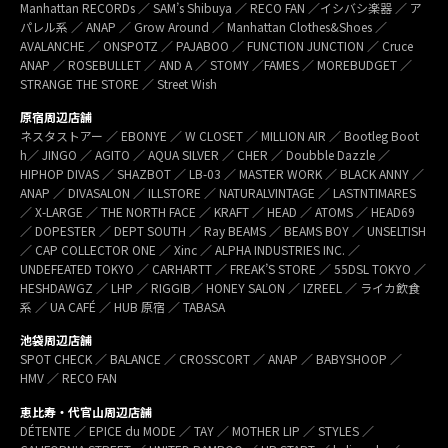
Manhattan RECORDs ／ SAM’s Shibuya ／ RECO FAN ／イシバシ楽器 ／ ア
パレル系 ／ ANAP ／ Grow Around ／ Manhattan Clothes&Shoes ／
AVALANCHE ／ ONSPOTZ ／ PAJABOO ／ FUNCTION JUNCTION ／ Cruce
ANAP ／ ROSEBULLET ／ AND A ／ STOMY ／FAMES ／ MOREBUDGET ／
STRANGE THE STORE ／ Street Wish
原宿周辺店舗
ネスタストアー ／ EBONYE ／ W CLOSET ／ MILLION AIR ／ Bootleg Boot
h／ JINGO ／ AGITO ／ AQUA SILVER ／ CHER ／ Doubble Dazzle ／
HIPHOP DIVAS ／ SHAZBOT ／ LB-03 ／ MASTER WORK ／ BLACK ANNY ／
ANAP ／ DIVASALON ／ ILLSTORE ／ NATURALVINTAGE ／ LASTNTIMARES
／ X-LARGE ／ THE NORTH FACE ／ KRAFT ／ HEAD ／ ATOMS ／ HEAD69
／ DOPESTER ／ DEPT SOUTH ／ Ray BEAMS ／ BEAMS BOY ／ UNSELTISH
／ CAP COLLECTOR ONE ／ Xinc ／ ALPHA INDUSTRIES INC. ／
UNDEFEATED TOKYO ／ CARHARTT ／ FREAK’S STORE ／ 55DSL TOKYO ／
HESHDAWGZ ／ LHP ／ RIGGIB／ HONEY SALON ／ IZREEL ／ ライカ飲食
系 ／ UA CAFÉ ／ HUB 原宿 ／ TABASA
池袋周辺店舗
SPOT CHECK ／ BALANCE ／ CROSSCORT ／ ANAP ／ BABYSHOOP ／
HMV ／ RECO FAN
恵比寿・代官山周辺店舗
DÉTENTE ／ EPICE du MODE ／ TAY ／ MOTHER LIP ／ STYLES ／