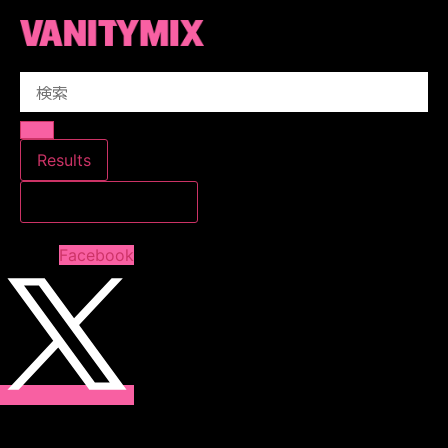
コ
ン
テ
Search
ン
...
ツ
に
ス
Results
キ
すべての結果を見る
ッ
プ
Facebook