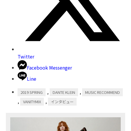
Twitter
Facebook Messenger
Line
,
,
2019 SPRING
DANTE KLEIN
MUSIC RECOMMEND
,
,
VANITYMIX
インタビュー