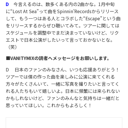
D
今言えるのは、数多くある内の2曲かな。1月中旬
に“Lost At Sea”って曲をSpinnin’Recordsからリリース
して、もう一つはある人とコラボした“Escape”という曲
をリリースするからぜひ聴いてみて。ツアーに関しては
スケジュールを調整中でまだ決まっていないけど、リク
エストで日本公演がしたいって言っておかないとな。
（笑）
■VANITYMIX
の読者へメッセージをお願いします。
D 日本のファンのみなさん、いつも応援ありがとう！
ツアーでは僕の作った曲を楽しみに公演に来てくれる
方々がたくさんいて、一緒に写真を撮りたいと言ってく
れる人たちもいて嬉しいよ。日本に頻繁には来られない
かもしれないけど、ファンのみんなと気持ちは一緒だと
思っていてほしい。これからもよろしく！