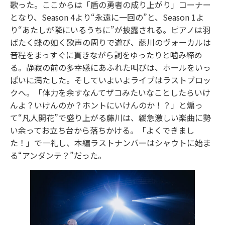
歌った。ここからは「盾の勇者の成り上がり」コーナー
となり、Season 4より“永遠に一回の”と、Season 1よ
り“あたしが隣にいるうちに”が披露される。ピアノは羽
ばたく蝶の如く歌声の周りで遊び、藤川のヴォーカルは
音程をまっすぐに貫きながら詞をゆったりと噛み締め
る。静寂の前の多幸感にあふれた叫びは、ホールをいっ
ぱいに満たした。そしていよいよライブはラストブロッ
クへ。「体力を余すなんてザコみたいなことしたらいけ
んよ？いけんのか？ホントにいけんのか！？」と煽っ
て“凡人開花”で盛り上がる藤川は、緩急激しい楽曲に勢
い余ってお立ち台から落ちかける。「よくできまし
た！」で一礼し、本編ラストナンバーはシャウトに始ま
る“アンダンテ？”だった。