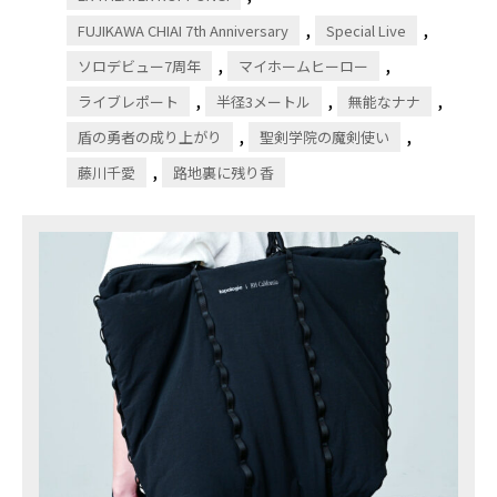
,
,
FUJIKAWA CHIAI 7th Anniversary
Special Live
,
,
ソロデビュー7周年
マイホームヒーロー
,
,
,
ライブレポート
半径3メートル
無能なナナ
,
,
盾の勇者の成り上がり
聖剣学院の魔剣使い
,
藤川千愛
路地裏に残り香