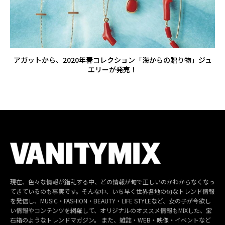
アガットから、2020年春コレクション「海からの贈り物」ジュ
エリーが発売！
現在、色々な情報が錯乱する中、どの情報が旬で正しいのかわからなくなっ
てきているのも事実です。そんな中、いち早く世界各地の旬なトレンド情報
を発信し、MUSIC・FASHION・BEAUTY・LIFE STYLEなど、女の子が今欲し
い情報やコンテンツを網羅して、オリジナルのオススメ情報もMIXした、宝
石箱のようなトレンドマガジン。 また、雑誌・WEB・映像・イベントなど