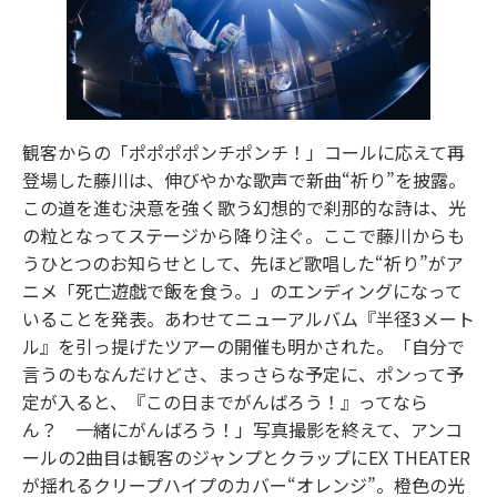
観客からの「ポポポポンチポンチ！」コールに応えて再
登場した藤川は、伸びやかな歌声で新曲“祈り”を披露。
この道を進む決意を強く歌う幻想的で刹那的な詩は、光
の粒となってステージから降り注ぐ。ここで藤川からも
うひとつのお知らせとして、先ほど歌唱した“祈り”がア
ニメ「死亡遊戯で飯を食う。」のエンディングになって
いることを発表。あわせてニューアルバム『半径3メート
ル』を引っ提げたツアーの開催も明かされた。「自分で
言うのもなんだけどさ、まっさらな予定に、ポンって予
定が入ると、『この日までがんばろう！』ってなら
ん？ 一緒にがんばろう！」写真撮影を終えて、アンコ
ールの2曲目は観客のジャンプとクラップにEX THEATER
が揺れるクリープハイプのカバー“オレンジ”。橙色の光