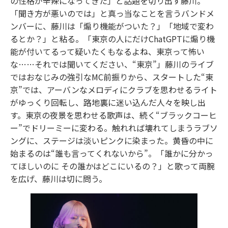
の性格が辛辣になってきた」と話題を切り出す藤川。
「聞き方が悪いのでは」と真っ当なことを言うバンドメ
ンバーに、藤川は「煽り機能がついた？」「地域で変わ
るとか？」と粘る。「東京の人にだけChatGPTに煽り機
能が付いてるって疑いたくもなるよね、東京って怖い
な……それでは聞いてください、“東京”」藤川のライブ
ではおなじみの強引なMC前振りから、スタートした“東
京”では、アーバンなメロディにクラブを思わせるライト
がゆっくり回転し、路地裏に迷い込んだ人々を映し出
す。東京の夜景を思わせる歌声は、続く“ブラックコーヒ
ー”でドリーミーに変わる。触れれば壊れてしまうラブソ
ングに、ステージは淡いピンクに染まった。黄昏の中に
始まるのは“誰も言ってくれないから”。「誰かに分かっ
てほしいのに その誰かはどこにいるの？」と歌って両腕
を広げ、藤川は切に問う。