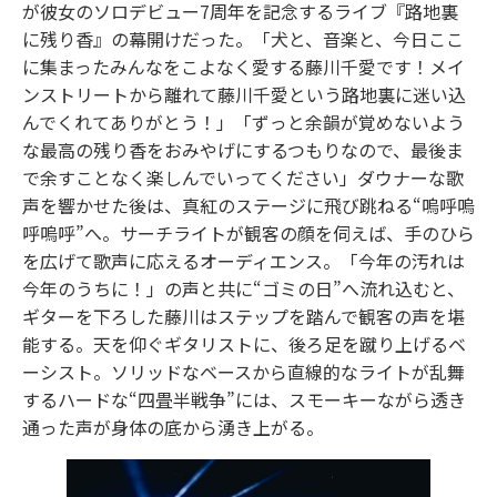
が彼女のソロデビュー7周年を記念するライブ『路地裏
に残り香』の幕開けだった。「犬と、音楽と、今日ここ
に集まったみんなをこよなく愛する藤川千愛です！メイ
ンストリートから離れて藤川千愛という路地裏に迷い込
んでくれてありがとう！」「ずっと余韻が覚めないよう
な最高の残り香をおみやげにするつもりなので、最後ま
で余すことなく楽しんでいってください」ダウナーな歌
声を響かせた後は、真紅のステージに飛び跳ねる“嗚呼嗚
呼嗚呼”へ。サーチライトが観客の顔を伺えば、手のひら
を広げて歌声に応えるオーディエンス。「今年の汚れは
今年のうちに！」の声と共に“ゴミの日”へ流れ込むと、
ギターを下ろした藤川はステップを踏んで観客の声を堪
能する。天を仰ぐギタリストに、後ろ足を蹴り上げるベ
ーシスト。ソリッドなベースから直線的なライトが乱舞
するハードな“四畳半戦争”には、スモーキーながら透き
通った声が身体の底から湧き上がる。