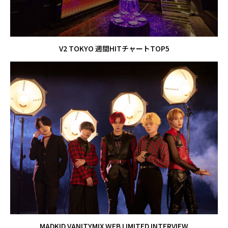
V2 TOKYO 週間HITチャートTOP5
MADKID VANITYMIX WEB LIMITED INTERVIEW