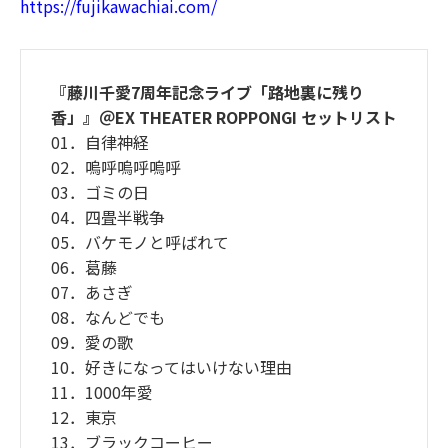
https://fujikawachiai.com/
『藤川千愛7周年記念ライブ「路地裏に残り
香」』＠EX THEATER ROPPONGI セットリスト
01．自律神経
02．嗚呼嗚呼嗚呼
03．ゴミの日
04．四畳半戦争
05．バケモノと呼ばれて
06．葛藤
07．あさぎ
08．なんどでも
09．愛の歌
10．好きになってはいけない理由
11．1000年愛
12．東京
13．ブラックコーヒー