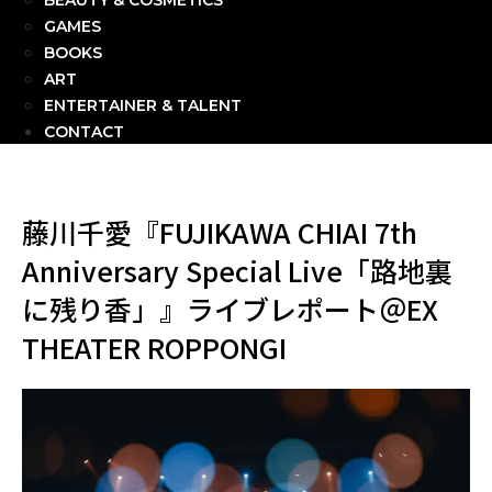
BEAUTY & COSMETICS
GAMES
BOOKS
ART
ENTERTAINER & TALENT
CONTACT
藤川千愛『FUJIKAWA CHIAI 7th
Anniversary Special Live「路地裏
に残り香」』ライブレポート＠EX
THEATER ROPPONGI