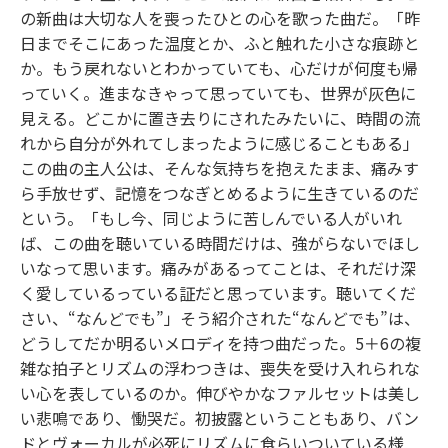
の新曲は大切な人を喪ったひとの心を歌った曲だ。「昨
日までそこにあった温度とか、ふと触れた小さな痕跡と
か。もう戻れないとわかっていても、心だけが何度も帰
っていく。進まなきゃって思っていても、世界が灰色に
見える。どこかに置き去りにされたみたいに、時間の流
れから自分が外れてしまったように感じることもある」
この曲の主人公は、そんな気持ちを抱えたまま、痛みす
ら手放せず、記憶をつなぎとめるように生きているのだ
という。「もし今、同じように苦しんでいる人がいれ
ば、この曲を聴いている時間だけは、強がらないでほし
いなって思います。痛みがあるってことは、それだけ深
く愛しているっている証だと思っています。聴いてくだ
さい、“なんどでも”」そう紹介された“なんどでも”は、
どうしてだか明るいメロディを持つ曲だった。5＋6の複
雑な拍子とリズムの浮わつきは、喪失を受け入れられな
い心を表しているのか。伸びやかなファルセットは美し
い悲鳴であり、慟哭だ。初披露ということもあり、バン
ドとヴォーカルが必死にリズムに食らいついている様