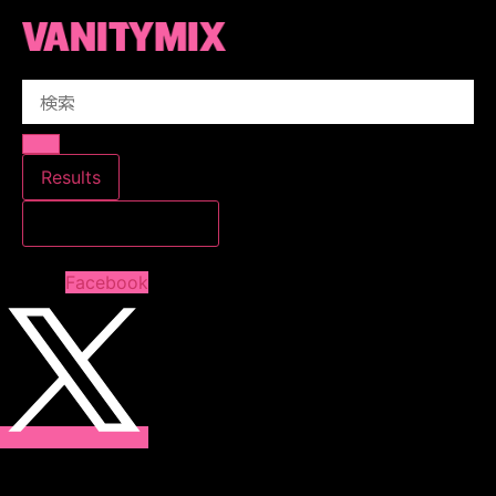
コ
ン
テ
Search
ン
...
ツ
に
ス
Results
キ
すべての結果を見る
ッ
プ
Facebook