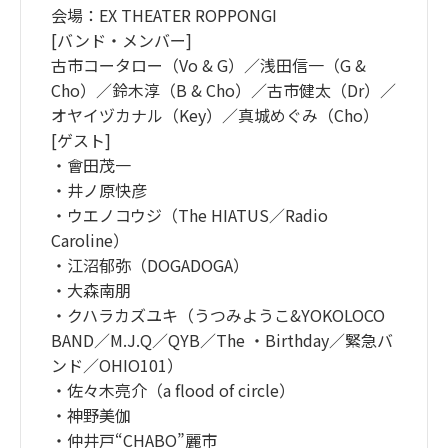
会場：EX THEATER ROPPONGI
[バンド・メンバー]
古市コータロー（Vo & G）／浅田信一（G &
Cho）／鈴木淳（B & Cho）／古市健太（Dr）／
オヤイヅカナル（Key）／真城めぐみ（Cho）
[ゲスト]
・會田茂一
・井ノ原快彦
・ウエノコウジ（The HIATUS／Radio
Caroline）
・江沼郁弥（DOGADOGA）
・大森南朋
・クハラカズユキ（うつみようこ&YOKOLOCO
BAND／M.J.Q／QYB／The ・Birthday／緊急バ
ンド／OHIO101）
・佐々木亮介（a flood of circle）
・神野美伽
・仲井戸“CHABO”麗市