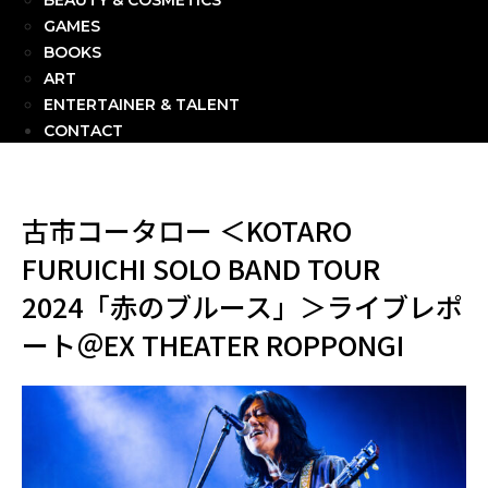
BEAUTY & COSMETICS
GAMES
BOOKS
ART
ENTERTAINER & TALENT
CONTACT
古市コータロー ＜KOTARO
FURUICHI SOLO BAND TOUR
2024「赤のブルース」＞ライブレポ
ート＠EX THEATER ROPPONGI