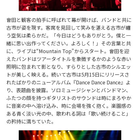
會田と観客の拍手に呼ばれて幕が開けば、バンドと共に
古市が姿を現す。客席を見回して笑みを湛える古市が纏
う空気は柔らかだ。「今日はどうもありがとう。僕と一
緒に思い出作ってください。よろしく！」その言葉と共
に、ライブは“Mountain Top”からスタート。會田を迎
えたバンドはツアータイトルを象徴するかのような赤い
照明に包まれて影となり、すらりとした古市のシルエッ
トが美しく映える。続いて古市は5月15日にリリースさ
れたばかりのニューアルバム『Dance Dance Dance』よ
り、表題曲を披露。ソロミュージシャンとバンドマン、
ふたつの顔を持つギタリストのサウンドは時にまろやか
に音楽の中へ溶け込み、時に会場を強く抱く。楽園感の
ある青く淡い光の中、歌われる詞は「歌い続けること」
の矜持に満ちていた。