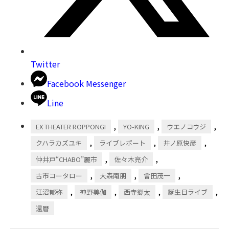
Twitter
Facebook Messenger
Line
,
,
,
EX THEATER ROPPONGI
YO-KING
ウエノコウジ
,
,
,
クハラカズユキ
ライブレポート
井ノ原快彦
,
,
仲井戸“CHABO”麗市
佐々木亮介
,
,
,
古市コータロー
大森南朋
會田茂一
,
,
,
,
江沼郁弥
神野美伽
西寺郷太
誕生日ライブ
還暦