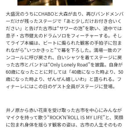
大盛況のうちにCHABOと大森が去り、再びバンドメンバ
ーだけが残ったステージで「あと少しだけお付き合いく
ださい」と告げた古市は“サワーの泡”を歌い、途中では
息子・古市健太のドラムソロをフィーチャーする。そし
てライブ本編は、ビートに煽られた観客の手拍子に包ま
れながら“いつかきっと”で幕を下ろした。満場一致のア
ンコールに呼び戻され、白いシャツを着てステージに戻
った古市とバンドは“Only Lonely Road”を披露。自身が
60歳になったことに対しては「40歳になった時より、50
歳になった時より、ぜんぜん嬉しいわ」と語られる。フ
ィナーレにはこの日のゲスト全員がステージに登場。
井ノ原から赤い花束を受け取った古市を中心にみんなが
マイクを持って歌う“ROCK’N’ROLL IS MY LIFE”と、笑顔
に包まれ身体を揺らす観客の姿は、古市の人生そのもの