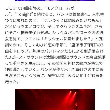
ここまで14曲を終え、“モノクロームガー
ル”、“Tonight”と続けると、バンドは舞台裏へ。入れ替
わりに現れたのは、「こいつらとは親戚みたいなもん」
だというウエノコウジ、そしてクハラカズユキだ。さら
にそこへ神野美伽も登場。シックなパンツスーツ姿の彼
女を見て、ウエノは「ミッシェルに寄せました？」と冗
談めかす。そして4人は“恋の季節”、“座頭市子守唄”の2
曲をドロップ。熟練のバンドマンたちによる削ぎ落され
た3ピース・サウンドは沈黙の瞬間とサウンドの余白が却
って重厚さを生み出し、その隙間を神野の歌声が色気で
埋め満たしていく。バンドが作り出した静けさの中に響
き渡る高らかな歌声に、観客は惜しみない拍手と歓声を
贈った。