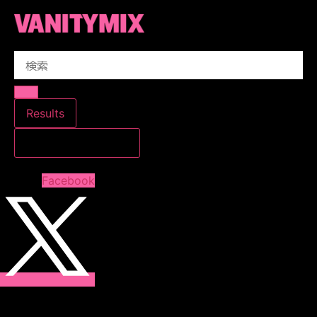
コ
ン
テ
Search
ン
...
ツ
に
ス
Results
キ
すべての結果を見る
ッ
プ
Facebook