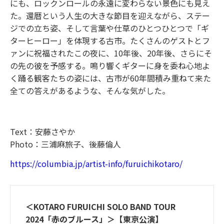
にも、ロックンロールの永遠に変わらない景色にも見え
た。還暦という人生の大きな節目を迎えながら、ステー
ジでの立ち姿、そして言葉や仕草のひとつひとつで「ギ
ターヒーロー」を体現する古市。たくさんのゲストとフ
ァンに祝福されたこの夜に、10年後、20年後、さらにそ
の先の彼を予感する。鳴り響くギターに身を委ね心地よ
く踊る観客たちの姿には、古市が60年間積み重ねて来た
全ての答えがあるような、そんな気がした。
Text：安藤さやか
Photo：三浦麻旅子、後藤倫人
https://columbia.jp/artist-info/furuichikotaro/
＜KOTARO FURUICHI SOLO BAND TOUR
2024「赤のブルース」＞【東京公演】