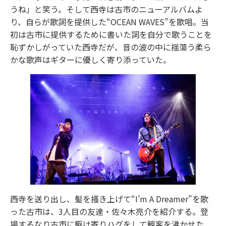
うね」と笑う。そして西寺は古市のニューアルバムよ
り、自らが歌詞を提供した“OCEAN WAVES”を歌唱。当
初は古市に提供するために書いた詞を自分で歌うことを
恥ずかしがっていた西寺だが、音の波の中に揺蕩う柔ら
かな歌声はギターに優しく寄り添っていた。
西寺を送り出し、髪を掻き上げて“I’m A Dreamer”を歌
った古市は、3人目の友達・佐々木亮介を紹介する。登
場するなり古市に駆け寄りハグをして観客を沸かせた