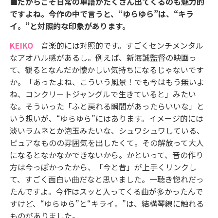
■だからこそ日常の単語がたくさん出てくるのも魅力的
ですよね。今作の中で言うと、“ゆらゆら”は、“キラ
イ。”と対照的な印象があります。
KEIKO
音楽的には対照的です。すごくセンチメンタル
なアオハル感があるし。例えば、新海誠監督の映画っ
て、観るとなんだか懐かしい気持ちになるじゃないです
か。「あったよね、こういう風景！でも今はもう無いよ
ね、コンクリートジャングルで生きていると」みたい
な。そういった「ふと戻れる瞬間があったらいいな」と
いう想いが、“ゆらゆら”にはあります。イメージ的には
淡いラムネとか泡玉みたいな、シュワシュワしている、
ピュアなものの雰囲気を出したくて。その解放って大人
になるとなかなかできないから。かといって、音の作り
方は今っぽかったから、「今と昔」が上手くリンクし
て、すごく面白い曲だなと思いました。一聴き惚れだっ
たんですよ。今作はスッと入ってくる曲が多かったんで
すけど、“ゆらゆら”と“キライ。”は、結構琴線に触れる
ものがありました。