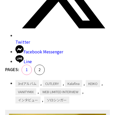
Twitter
Facebook Messenger
Line
,
PAGES:
Page
Page
1
2
,
,
,
,
3rdアルバム
CUTLERY
Kalafina
KEIKO
,
,
VANITYMIX
WEB LIMITED INTERVIEW
,
インタビュー
ソロシンガー