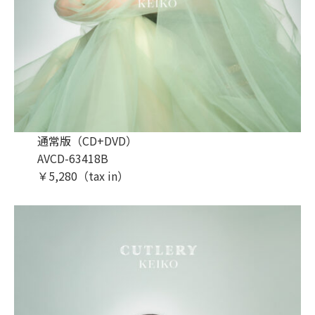
通常版（CD+DVD）
AVCD-63418B
￥5,280（tax in）