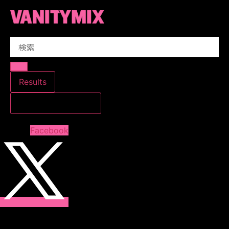
コ
ン
テ
Search
ン
...
ツ
に
ス
Results
キ
すべての結果を見る
ッ
プ
Facebook