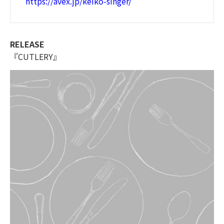
https://avex.jp/keiko-singer/
RELEASE
『CUTLERY』