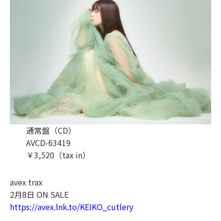
通常盤（CD）
AVCD-63419
￥3,520（tax in）
avex trax
2月8日 ON SALE
https://avex.lnk.to/KEIKO_cutlery