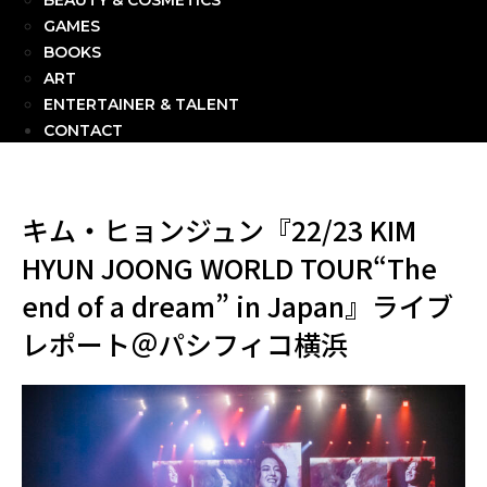
BEAUTY & COSMETICS
GAMES
BOOKS
ART
ENTERTAINER & TALENT
CONTACT
キム・ヒョンジュン『22/23 KIM
HYUN JOONG WORLD TOUR“The
end of a dream” in Japan』ライブ
レポート＠パシフィコ横浜