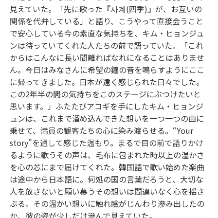
見えていた。「先に歌った『사계(四季)』が、お互いの
関係を代弁している」と語り、こうやって直接会うこと
で安心している今の素直な気持ちを、キム・ヒョンジュ
ンは待っていてくれた人たちの前で語っていた。「これ
からはこんなに長い間離ればなれになることはありませ
ん。今日はみなさんに希望の鐘の音を鳴らすようにここ
に帰ってきました。日本が遠く感じられた日々でした。
この2年半の間の気持ちをこのステージにぶつけたいと
思います。」ふたたびアコギを手にしたキム・ヒョンジ
ュンは、これまで溜め込んできた想いを一つ一つの曲に
乗せて、満員の観客たちの心に染み渡らせる。“Your
story”を通して感じた温もり。まるで目の前で語りかけ
るように歌うその声は、毛布に包まれた時以上の温かさ
を心の芯にまで届けてくれた。韓国語で歌い始めた楽曲
は途中から日本語に。何処の国の言葉だろうと、大切な
人を放さないと願い慕うその想いは間違いなく心を揺さ
ぶる。その温かい想いに触れ瞼がじんわり滲み出したの
か、彼の姿が少しだけ滲んで見えていた。