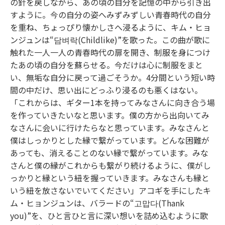
の針を戻しながら、あの頃の自分を記憶の中から引き出
すように。今の自分の姿へみずみずしい青春時代の自分
を重ね、ちょっぴり懐かしさへ浸るように、キム・ヒョ
ンジュンは“담벼락(Childlike)”を歌った。この曲が歌に
触れた一人一人の青春時代の扉を開き、制服を身につけ
たあの頃の自分を蘇らせる。今だけは心に制服をまと
い、無垢な自分に戻って過ごそうか。4分間という短い時
間の中だけ、思い出にどっふり浸るのも悪くはない。
「これからは、ギター1本を持ってみなさんに向き合う場
を作っていきたいなと思います。僕の方から出向いてみ
なさんに会いに行けたらなと思っています。みなさんと
僕はしっかりとした縁で繋がっています。どんな困難が
あっても、消えることのない縁で繋がっています。みな
さんと僕の縁がこれからも繋がり続けるように、僕がし
っかりと縁という紐を握っていきます。みなさんも縁と
いう紐を放さないでいてください」アコギを手にしたキ
ム・ヒョンジュンは、バラードの“고맙다(Thank
you)”を、ひと言ひと言に深い想いを詰め込むように歌