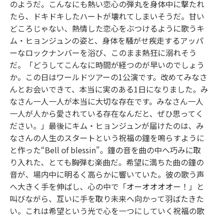
のようだ。こんなにも熱い恋心の弾丸を身体中に撃たれ
たら、ドキドキしたハートが壊れてしまいそうだ。甘い
どころじゃない、熱情した恋心をぶつけるように歌うキ
ム・ヒョンジュンの姿と、身体を騒がせ疾走するアッパ
ーなロックナンバーを浴び、このまま熱狂に溺れそう
だ。「どうしてこんなに時間が経つのが早いのでしょう
か。この日はワールドツアーの1公演です。改めてみなさ
んとお会いできて、本当に実のある1日になりました。み
なさん一人一人が本当に大切な存在です。みなさん一人
一人が人から愛されている存在なんだと、ぜひ思ってく
ださい。」最後にキム・ヒョンジュンが届けたのは、み
なさんの人生のスタートという祝福の鐘を鳴らすように
と作った“Bell of blessin”。鐘の音を曲の中へ巧みに取
り入れた、とても胸弾む楽曲だ。希望に満ちた曲の鐘の
音が、場内中に明るく高らかに響いていた。彼の歌う声
へ大きく手を伸ばし、心の中で「オーオオオオー！」と
叫びながら、互いに手を取り未来へ向かって羽ばたきた
い。これは希望という光で心を一つにしていく祝福の歌