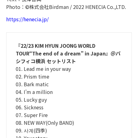
Photo：©株式会社Birdman / 2022 HENECIA Co.,LTD.
https://henecia.jp/
『22/23 KIM HYUN JOONG WORLD
TOUR“The end of a dream” in Japan』＠パ
シフィコ横浜 セットリスト
01. Lead me in your way
02. Prism time
03. Bark matic
04. I’m a million
05. Lucky guy
06. Sickness
07. Super Fire
08. NEW WAY(Only BAND)
09. 사계(四季)
10. Your story