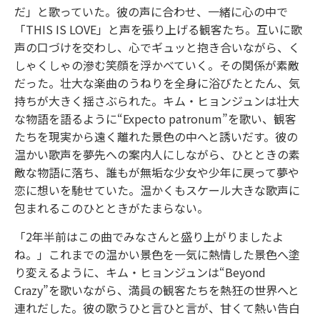
だ」と歌っていた。彼の声に合わせ、一緒に心の中で
「THIS IS LOVE」と声を張り上げる観客たち。互いに歌
声の口づけを交わし、心でギュッと抱き合いながら、く
しゃくしゃの滲む笑顔を浮かべていく。その関係が素敵
だった。壮大な楽曲のうねりを全身に浴びたとたん、気
持ちが大きく揺さぶられた。キム・ヒョンジュンは壮大
な物語を語るように“Expecto patronum”を歌い、観客
たちを現実から遠く離れた景色の中へと誘いだす。彼の
温かい歌声を夢先への案内人にしながら、ひとときの素
敵な物語に落ち、誰もが無垢な少女や少年に戻って夢や
恋に想いを馳せていた。温かくもスケール大きな歌声に
包まれるこのひとときがたまらない。
「2年半前はこの曲でみなさんと盛り上がりましたよ
ね。」これまでの温かい景色を一気に熱情した景色へ塗
り変えるように、キム・ヒョンジュンは“Beyond
Crazy”を歌いながら、満員の観客たちを熱狂の世界へと
連れだした。彼の歌うひと言ひと言が、甘くて熱い告白