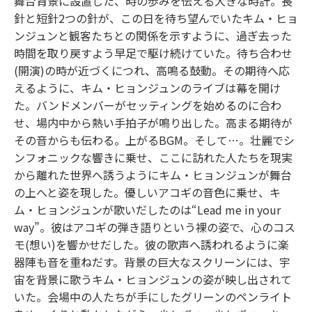
舞台背景に設置した、時の歩みを伝える大きな時計。長
針と短針2つの針が、この日を待ち望んでいたキム・ヒョ
ンジュンと観客たちとの関係を示すように、過ぎ去った
時間を取り戻すよう早足で駆け続けていた。待ち合わせ
(開演)の時が近づくにつれ、高鳴る鼓動。その期待へ応
えるように、キム・ヒョンジュンのライブは幕を開け
た。バンドメンバーがセッティングを始めるのに合わ
せ、場内中から熱い手拍子が鳴り出した。高まる期待が
その音からも伝わる。上がるBGM。そして…。壮麗でシ
ンフォニックな響きに乗せ、ここに訪れた人たちを現実
から離れた世界へ誘うようにキム・ヒョンジュンが舞台
の上へと姿を現した。優しいアコギの音色に乗せ、キ
ム・ヒョンジュンが歌いだしたのは“Lead me in your
way”。彼はアコギの弾き語りという裸の姿で、心のコス
モ(想い)を響かせだした。彼の歌声へ誘われるように楽
器陣も音を重ねだす。背景の巨大なスクリーンには、宇
宙を背景に歌うキム・ヒョンジュンの姿が映し出されて
いた。会場中の人たちが手にしたグリーンのペンライト