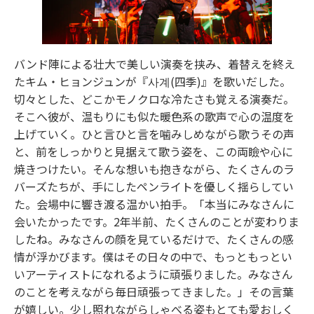
バンド陣による壮大で美しい演奏を挟み、着替えを終え
たキム・ヒョンジュンが『사계(四季)』を歌いだした。
切々とした、どこかモノクロな冷たさも覚える演奏だ。
そこへ彼が、温もりにも似た暖色系の歌声で心の温度を
上げていく。ひと言ひと言を噛みしめながら歌うその声
と、前をしっかりと見据えて歌う姿を、この両瞼や心に
焼きつけたい。そんな想いも抱きながら、たくさんのラ
バーズたちが、手にしたペンライトを優しく揺らしてい
た。会場中に響き渡る温かい拍手。「本当にみなさんに
会いたかったです。2年半前、たくさんのことが変わりま
したね。みなさんの顔を見ているだけで、たくさんの感
情が浮かびます。僕はその日々の中で、もっともっとい
いアーティストになれるように頑張りました。みなさん
のことを考えながら毎日頑張ってきました。」その言葉
が嬉しい。少し照れながらしゃべる姿もとても愛おしく