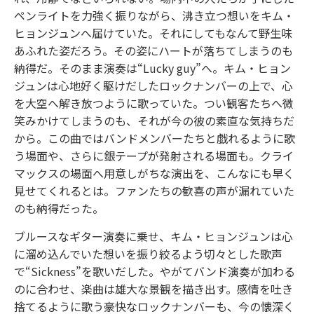
ペンライトを力強く振りながら、沸き立つ想いをキム・
ヒョンジュンへ届けていた。それにしてもなんて野生味
あふれた姿だろう。その姿にハートが落ちてしまうのも
納得だ。そのまま演奏は“Lucky guy”へ。キム・ヒョン
ジュンは心地好く駆けだしたロックナンバーの上で、心
を大空へ解き放つように歌っていた。つい観客たちへ微
笑みかけてしまうのも、それが今の彼の素直な気持ちだ
から。この曲ではバンドメンバーたちと戯れるように歌
う場面や、さらに銀テープが発射される場面も。クライ
マックスの場面へ用意しがちな演出を、こんなにも早く
見せてくれるとは。ファンたちの歓喜の声が漏れていた
のも納得だった。
ブルースなギター演奏に乗せ、キム・ヒョンジュンは心
に溜め込んでいた想いを振り絞るよう切々とした歌声
で“Sickness”を歌いだした。やがてバンド演奏が加わる
のに合わせ、楽曲は雄大な景観を描き出す。感情を吐き
捨てるように歌う豪快なロックナンバーも、今の懐深く