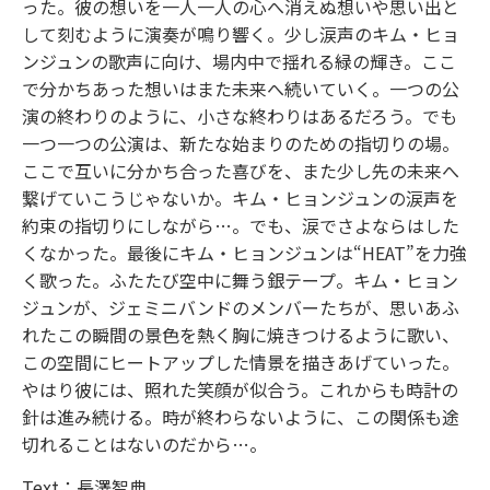
った。彼の想いを一人一人の心へ消えぬ想いや思い出と
して刻むように演奏が鳴り響く。少し涙声のキム・ヒョ
ンジュンの歌声に向け、場内中で揺れる緑の輝き。ここ
で分かちあった想いはまた未来へ続いていく。一つの公
演の終わりのように、小さな終わりはあるだろう。でも
一つ一つの公演は、新たな始まりのための指切りの場。
ここで互いに分かち合った喜びを、また少し先の未来へ
繋げていこうじゃないか。キム・ヒョンジュンの涙声を
約束の指切りにしながら…。でも、涙でさよならはした
くなかった。最後にキム・ヒョンジュンは“HEAT”を力強
く歌った。ふたたび空中に舞う銀テープ。キム・ヒョン
ジュンが、ジェミニバンドのメンバーたちが、思いあふ
れたこの瞬間の景色を熱く胸に焼きつけるように歌い、
この空間にヒートアップした情景を描きあげていった。
やはり彼には、照れた笑顔が似合う。これからも時計の
針は進み続ける。時が終わらないように、この関係も途
切れることはないのだから…。
Text：長澤智典