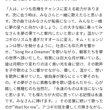
「人は、いつも危機をチャンスに変える能力がありま
す。次に会う時は、みなさんと一緒に歌えたらと思いま
す。次の曲ではみなさんが船長になって、みんなと一緒
に夢の星へと向かいましょう。この大きな船に乗ってみ
なさんを夢の果てへと案内したいと思います」温かいア
コギのリズムを漕ぎだすオールに変え、キム・ヒョンジ
ュンは想いを馳せるように、吐息にも似た声を響か
せ、“Song for a Dreamer”を歌いながら、観客たちを夢
の世界へ誘いだした。背景には巨大な月が輝いている。
彼は月明かり変わりの淡く青い光を身に受け、その歌声
を子守歌のように響かせながら、優しく、温かく、想い
を歌声に乗せていた。彼自身が僕らにとって夢そのも
の。その夢がさらに素敵な夢を歌い語るんだから、心が
嬉しく微睡むのも当然だ。「永遠のものは本当にないな
と思います。でも僕たちが大切に思っている記憶は永遠
です。みなさんに捧げます。」 その言葉に続いて歌った
のが“Wait for me”。アコギの弦を優しく爪弾きながら、