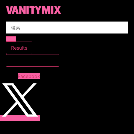
コ
ン
テ
Search
ン
...
ツ
に
ス
Results
キ
すべての結果を見る
ッ
プ
Facebook