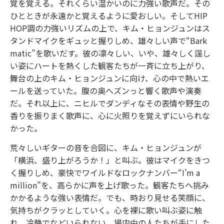
覚を覚える。それくらい温かいのに力強い歌声だ。その
ひとときが永遠かと覚えるように愛おしい。そしてHIP
HOP調の力強いリズムの上で、キム・ヒョンジュンはス
タンドマイクをギュッと握りしめ、雄々しい声で“Bark
matic”を歌いだす。彼の凛々しい、いや、雄々しく逞し
い姿にハートを熱くした観客たちが一斉に立ち上がり、
舞台の上のキム・ヒョンジュンに向け、心の中で熱いエ
ールを送っていた。腹の奥へズンっと響く歌声や演奏
だ。それ以上に、ニヒルでダンディなその表情や野生の
香りを振りまく歌声に、心に火照りを覚えずにいられな
かった。
荒々しいギターの音を合図に、キム・ヒョンジュンが
「横浜、盛り上がろうか！」と叫ぶ。彼はマイクをきつ
く握りしめ、豪快でワイルドなロックナンバー“I’m a
million”を、高らかに声を上げ歌った。観客たちへ挑み
かかるような強い表情だ。でも、時おり見せる笑顔に、
気持ちがクラッとしていく。心を裸に歌い叫ぶ姿に触
れ、冷静でなどいられない。場内中の人たちが手にした