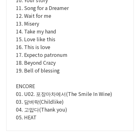
11. Song for a Dreamer
12. Wait for me
13. Misery
14. Take my hand
15. Love like this
16. This is love
17. Expecto patronum
18. Beyond Crazy
19. Bell of blessing
ENCORE
01. U02. 포장마차에서(The Smile In Wine)
03. 담벼락(Childlike)
04. 고맙다(Thank you)
05. HEAT