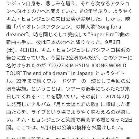
ンジュン自身も、悲しみを堪え、それを次なるアクショ
ンへ向けての力へと変えていた。約2年半ぶり。ようやく
キム・ヒョンジュンの来日公演が実現した。しかも、映
画「バイオレンスアクション」の挿⼊歌“Song for a
dreamer”、時を同じくして完成した“Super Fire”2曲の
新曲も手に、彼は日本の地へと降り立った。9月3日
(土)、4日(日)、キム・ヒョンジュンはパシフィコ横浜の
舞台に立っていた。今回は2公演のみだが、このツアーに
名付けられたのが『22/23 KIM HYUN JOONG WORLD
TOUR“The end of a dream” in Japan』というタイト
ル。23年まで続くワルードツアーの一環として今回の公
演を実施。ということは、ツアーの後半にもふたたび来
日してくれる…ことを願いたい。その前に、2020年2月
に発売したアルバム『月と太陽と君の歌』に収録した楽
曲たちを、ライブという場でようやく味わえるのが嬉し
い。キム・ヒョンジュンと笑顔で再会する場となった2日
間。ここでは、9月3日の公演の模様をお届けしたい。