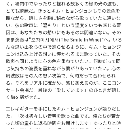
く。場内中でゆったりと揺れる数多くの緑の光の波も、
とても綺麗だ。きっとキム・ヒョンジュンもその景色を
観ながら、嬉しさを胸に秘めながら歌っていたに違いな
い。彼の歌声に「温もり」という温度をいつも感じる要
因は、あなたたちの想いにもあるのは間違いない。その
まま演奏は“포장마차에서(The Smile In Wine)”へ。いろ
んな思い出を心の中で巡らせるように、キム・ヒョンジ
ュンは込み上げる想いに導かれるまま歌っていた。その
歌声へ同じように心の色を重ねていたい。何時だって同
じ気持ちの波長を重ねながら繋がりあっていたい。心の
周波数はその人の想い次第で、何時だって合わせられ
る。それをリアルに確かめ、感じあえるのが、ここコン
サート会場だ。最後の「愛しています」のひと言が嬉し
く胸を騒がせた。
エレキギターを手にしたキム・ヒョンジュンが語りだし
た。「次は初々しい青春を歌った曲です。僕たちが若か
った頃の童心に返る時間をお届けします」ゆったりと時