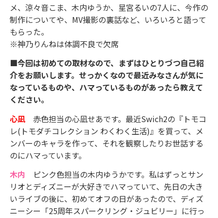
メ、涼々音こま、木内ゆうか、星宮るいの7人に、今作の
制作についてや、MV撮影の裏話など、いろいろと語って
もらった。
※神乃りんねは体調不良で欠席
■今回は初めての取材なので、まずはひとりづつ自己紹
介をお願いします。せっかくなので最近みなさんが気に
なっているものや、ハマっているものがあったら教えて
ください。
心凪
赤色担当の心凪せあです。最近Swich2の『トモコ
レ(トモダチコレクション わくわく生活)』を買って、メ
ンバーのキャラを作って、それを観察したりお世話する
のにハマっています。
木内
ピンク色担当の木内ゆうかです。私はずっとサン
リオとディズニーが大好きでハマっていて、先日の大き
いライブの後に、初めてオフの日があったので、ディズ
ニーシー「25周年スパークリング・ジュビリー」に行っ