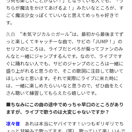
う何も楽しいことがない！」となっている人でも、「う
ちらが魔法をかけてあげるよ！」みたいなところが、す
ごく魔法少女っぽくていいなと思えてめっちゃ好きで
す。
久白
“本気マジカル☆ガール”は、最初から最後までず
っと楽しくてキャッチーな曲で、サビの「JUMP！」の
セリフのところは、ライブだとぺろが煽ってファンのみ
んなと一緒にジャンプするんです。なので、ライブです
ぐに踊れない人でも、サビのジャンプのところは一緒に
盛り上がれると思うので、そこの歌詞に注目して聴いて
ほしいなと思います。それで実際にライブに来た時に
は、一緒に楽しめたらいいなと思うので、ぜひ曲をたく
さん聴いて練習してもらえたら嬉しいです。
■ちなみにこの曲の途中でめっちゃ早口のところがあり
ますが、ライブで歌うのは大変じゃないですか？
凉々音
あれは本当にヤバイです！いつもギリギリでち
ょっと甘噛みで歌ってます。(笑) 歌っていて楽しいんで