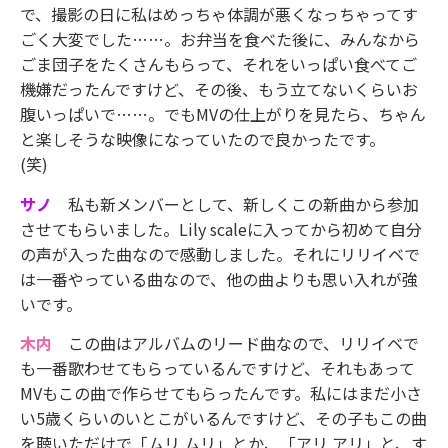
で、撮影の日に私はめっちゃ体調が悪くなっちゃってす
ごく大変でした……。お弁当を食べた後に、みんなから
ごま団子をたくさんもらって、それをいっぱい食べてご
機嫌だったんですけど、その後、もう立てないくらいお
腹いっぱいで……。でもMVの仕上がりを見たら、ちゃん
と楽しそうな映像になっていたので良かったです。
(笑)
サノ
私も新メンバーとして、新しくこの新曲から参加
させてもらいました。Lily scaleに入ってから初めて自分
の声が入った曲なので感動しました。それにリリイベで
は一番やっている曲なので、他の曲よりも思い入れが強
いです。
木内
この曲はアルバムのリード曲なので、リリイベで
も一番歌わせてもらっているんですけど、それもあって
MVもこの曲で作らせてもらったんです。私にはまだ小さ
い5歳くらいのいとこがいるんですけど、その子もこの曲
を聴いただけで「ムリ ムリ」とか、「アリ アリ」と、す