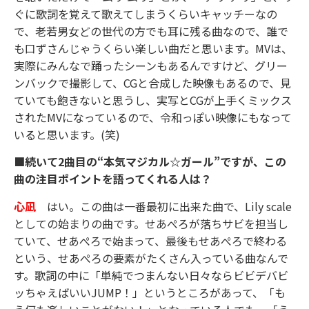
ぐに歌詞を覚えて歌えてしまうくらいキャッチーなの
で、老若男女どの世代の方でも耳に残る曲なので、誰で
も口ずさんじゃうくらい楽しい曲だと思います。MVは、
実際にみんなで踊ったシーンもあるんですけど、グリー
ンバックで撮影して、CGと合成した映像もあるので、見
ていても飽きないと思うし、実写とCGが上手くミックス
されたMVになっているので、令和っぽい映像にもなって
いると思います。(笑)
■続いて2曲目の“本気マジカル☆ガール”ですが、この
曲の注目ポイントを語ってくれる人は？
心凪
はい。この曲は一番最初に出来た曲で、Lily scale
としての始まりの曲です。せあぺろが落ちサビを担当し
ていて、せあぺろで始まって、最後もせあぺろで終わる
という、せあぺろの要素がたくさん入っている曲なんで
す。歌詞の中に「単純でつまんない日々ならビビデバビ
ッちゃえばいいJUMP！」というところがあって、「も