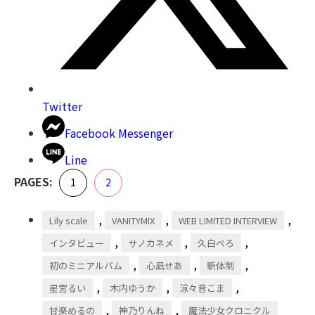
Twitter
Facebook Messenger
Line
,
PAGES:
Page
Page
1
2
,
,
,
Lily scale
VANITYMIX
WEB LIMITED INTERVIEW
,
,
,
インタビュー
サノカネメ
久白ぺろ
,
,
,
初のミニアルバム
心凪せあ
新体制
,
,
,
星宮るい
木内ゆうか
涼々音こま
,
,
甘楽めるの
神乃りんね
魔法少女クロニクル