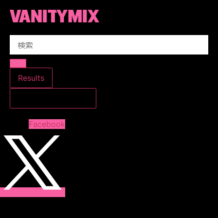
コ
ン
テ
Search
ン
...
ツ
に
ス
Results
キ
すべての結果を見る
ッ
プ
Facebook