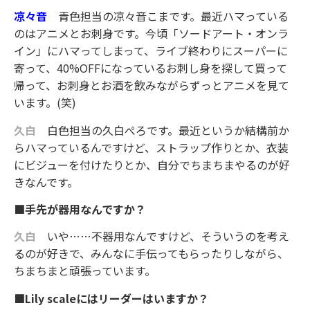
凉々音
青色担当の凉々音こまです。最近ハマっている
のはアニメとお刺身です。今頃「ソードアート・オンラ
イン」にハマってしまって、ライブ終わりにスーパーに
寄って、40%OFFになっているお刺し身を探して買って
帰って、お刺身とお酒を飲みながらずっとアニメを見て
います。(笑)
久白
白色担当の久白ぺろです。最近というか結構前か
らハマっているんですけど、ストラップ作りとか、衣装
にビジューを付けたりとか、自分でちまちまやるのが好
きなんです。
■手先が器用なんですか？
久白
いや……不器用なんですけど、そういうのを考え
るのが好きで、みんなに手伝ってもらったりしながら、
ちまちまと頑張っています。
■Lily scaleにはリーダーはいますか？