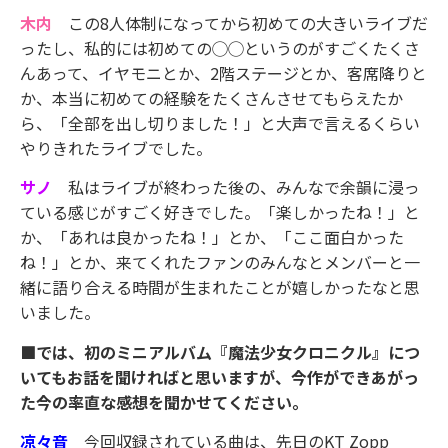
木内
この8人体制になってから初めての大きいライブだ
ったし、私的には初めての◯◯というのがすごくたくさ
んあって、イヤモニとか、2階ステージとか、客席降りと
か、本当に初めての経験をたくさんさせてもらえたか
ら、「全部を出し切りました！」と大声で言えるくらい
やりきれたライブでした。
サノ
私はライブが終わった後の、みんなで余韻に浸っ
ている感じがすごく好きでした。「楽しかったね！」と
か、「あれは良かったね！」とか、「ここ面白かった
ね！」とか、来てくれたファンのみんなとメンバーと一
緒に語り合える時間が生まれたことが嬉しかったなと思
いました。
■では、初のミニアルバム『魔法少女クロニクル』につ
いてもお話を聞ければと思いますが、今作ができあがっ
た今の率直な感想を聞かせてください。
凉々音
今回収録されている曲は、先日のKT Zopp