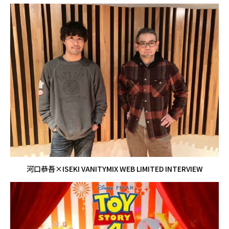
河口恭吾×ISEKI VANITYMIX WEB LIMITED INTERVIEW