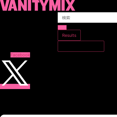
コ
ン
Search
テ
...
ン
ツ
に
Results
ス
すべての結果を見る
キ
ッ
Facebook
プ