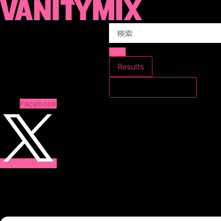
コ
ン
Search
テ
...
ン
ツ
に
Results
ス
すべての結果を見る
キ
ッ
Facebook
プ