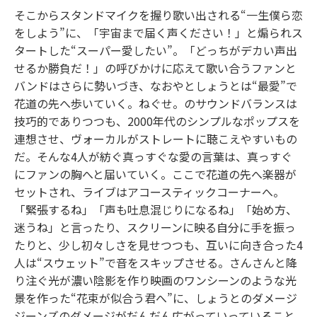
そこからスタンドマイクを握り歌い出される“一生僕ら恋
をしよう”に、「宇宙まで届く声ください！」と煽られス
タートした“スーパー愛したい”。「どっちがデカい声出
せるか勝負だ！」の呼びかけに応えて歌い合うファンと
バンドはさらに勢いづき、なおやとしょうとは“最愛”で
花道の先へ歩いていく。ねぐせ。のサウンドバランスは
技巧的でありつつも、2000年代のシンプルなポップスを
連想させ、ヴォーカルがストレートに聴こえやすいもの
だ。そんな4人が紡ぐ真っすぐな愛の言葉は、真っすぐ
にファンの胸へと届いていく。ここで花道の先へ楽器が
セットされ、ライブはアコースティックコーナーへ。
「緊張するね」「声も吐息混じりになるね」「始め方、
迷うね」と言ったり、スクリーンに映る自分に手を振っ
たりと、少し初々しさを見せつつも、互いに向き合った4
人は“スウェット”で音をスキップさせる。さんさんと降
り注ぐ光が濃い陰影を作り映画のワンシーンのような光
景を作った“花束が似合う君へ”に、しょうとのダメージ
ジーンズのダメージがだんだん広がっていっていること