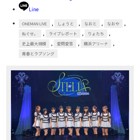
Line
,
,
,
,
ONEMAN LIVE
しょうと
なおと
なおや
,
,
,
ねぐせ。
ライブレポート
りょたち
,
,
,
史上最大規模
愛問愛答
横浜アリーナ
青春とラブソング