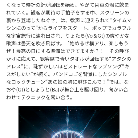
くなって時計の針が回転を始め、やがて歯車の渦に飲ま
れていく。観客が期待の手拍子をする中、スクリーンの
裏から登場したねぐせ。は、歓声に迎えられて“タイムマ
シンにのって”からライブをスタート。ポップでカラフル
な宇宙旅行に連れ出され、りょたち(Vo＆Gt)の爽やかな
歌声は曇天を吹き飛ばす。「始めるぜ横アリ、楽しもう
ぜ！最高の日にする準備はできてますか？！」その呼び
かけに応えて、観客席で青いタオルが回転する“アタシの
ドレス”に、恥ずかしいほどストレートなラブソング“キ
スがしたい”が続く。バンドロゴを背景にしたシンプル
なロックチューン“あの娘の胸に飛びこんで！”では、な
おや(Gt)としょうと(Ba)が舞台上を駆け回り、向かい合
わせでテクニックを競い合う。