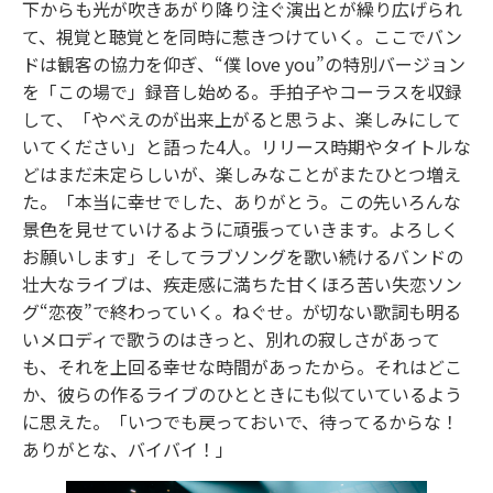
下からも光が吹きあがり降り注ぐ演出とが繰り広げられ
て、視覚と聴覚とを同時に惹きつけていく。ここでバン
ドは観客の協力を仰ぎ、“僕 love you”の特別バージョン
を「この場で」録音し始める。手拍子やコーラスを収録
して、「やべえのが出来上がると思うよ、楽しみにして
いてください」と語った4人。リリース時期やタイトルな
どはまだ未定らしいが、楽しみなことがまたひとつ増え
た。「本当に幸せでした、ありがとう。この先いろんな
景色を見せていけるように頑張っていきます。よろしく
お願いします」そしてラブソングを歌い続けるバンドの
壮大なライブは、疾走感に満ちた甘くほろ苦い失恋ソン
グ“恋夜”で終わっていく。ねぐせ。が切ない歌詞も明る
いメロディで歌うのはきっと、別れの寂しさがあって
も、それを上回る幸せな時間があったから。それはどこ
か、彼らの作るライブのひとときにも似ていているよう
に思えた。「いつでも戻っておいで、待ってるからな！
ありがとな、バイバイ！」