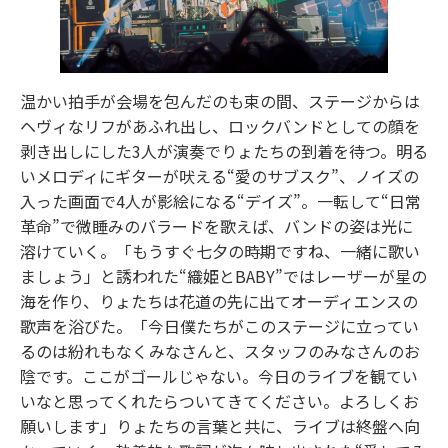
温かい拍手が会場を包んだのも束の間、ステージからは
ヘヴィなリフがあふれ出し、ロックバンドとしての顔を
剥き出しにした3人が演奏でりょたちの到着を待つ。明る
いメロディにギターが吠える“愛のサブスク”、ノイズの
入った画面で4人が影絵になる“デイズ”。一転して“日常
革命”で微睡みのバラードを歌えば、バンドの姿は光に
溶けていく。「もうすぐ七夕の時期ですね、一緒に歌い
ましょう」と誘われた“織姫とBABY”ではレーザーが星の
海を作り、りょたちは花道の先に出てオーディエンスの
歌声を浴びた。「今日僕たちがこのステージに立ってい
るのは紛れもなくみなさんと、スタッフのみなさんのお
陰です。ここがゴールじゃない。今日のライブを観てい
いなと思ってくれたらついてきてください。よろしくお
願いします」りょたちの言葉と共に、ライブは終盤へ向