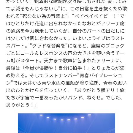
かっていく。執着的な歌詞が次々映し出された“愛してみ
てよ減るもんじゃないし”に、この日常を生き抜くため歌
われる“死なない為の音楽よ”。“ベイベイベイビー！”で
はひとりだけ花道に出られなかったなおとがアリーナ席
の通路を全力疾走していくが、自分のパートの出だしに
は少しだけ間に合わなかった。いよいよライブはラスト
スパート。“グッドな音楽を”になると、座席のブロック
ごとにコール＆レスポンスの声の大きさを競い合うチー
ム戦がスタート。天井まで歌声に包まれたアリーナに、
最後は「全員が優勝や！自分に拍手！」とりょたちが褒
め称える。そしてラストナンバー“青春バイブレーショ
ン”では天井から青や水色の風船が降り注ぎ、青春の思い
出のひとかけらを作っていく。「ありがとう横アリ！俺
たちが宇宙で一番あったかいバンド、ねぐせ。でした、
ありがとう！」