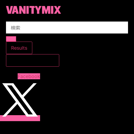
コ
ン
テ
Search
ン
...
ツ
に
ス
Results
キ
すべての結果を見る
ッ
プ
Facebook