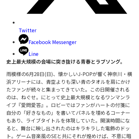
Twitter
Facebook Messenger
Line
史上最大規模の会場に突き抜ける青春とラブソング。
雨模様の6月28日(日)、懐かしいJ-POPが響く神奈川・横
浜アリーナには、青空よりも深い青のタオルを肩にかけ
たファンが続々と集まってきていた。この日開催される
のは、ねぐせ。にとって史上最大規模となるワンマンラ
イブ『愛問愛答』。ロビーではファンがハートの付箋に
自分の「好きなもの」を書いてパネルを埋めるコーナー
もあり、ライブタイトルを体現していた。開演時間にな
ると、舞台に映し出されたのはキラキラした電飾のドッ
ト。ゲーム音楽風のSEと共にそれが煌めけば、不意に暗