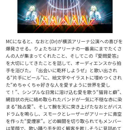
MCになると、なおと(Dr)が横浜アリーナ公演への喜びを
爆発させる。りょたちはアリーナの一番奥にまでたくさ
んの人が集まってくれたこと、そしてこの『愛問愛答』
を大切にしてきたことを話して、オーディエンスから拍
手を浴びた。「出会いに乾杯しようぜ」と歌い出され
る“片手にビール”に、絵文字やイラストに埋めつくされ
た“めちゃくちゃ好きな人を愛すように世界を愛し
て！”、シンプルな日常に溶け込む愛を歌う“猫背と癖”、
網目状の光に絡め取られたバンドが一気に不穏な赤に染
まる“独占愛”、そして腕を天に突き上げたなおとがバス
ドラムを鳴らし、スモークとレーザーがアリーナに青空
を作った“愛煙家”。どの瞬間を切り取られてもメンバー
は笑顔で、歌い踊り手を叩く観客を眩しそうに見詰めて