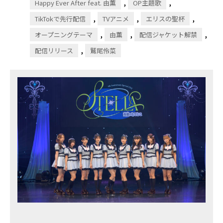
,
,
Happy Ever After feat. 由薫
OP主題歌
,
,
,
TikTokで先行配信
TVアニメ
エリスの聖杯
,
,
,
オープニングテーマ
由薫
配信ジャケット解禁
,
配信リリース
鷲尾伶菜