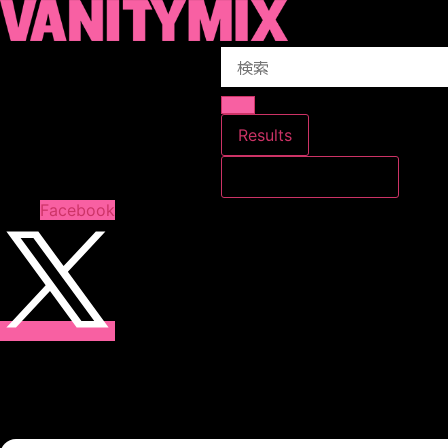
コ
ン
Search
テ
...
ン
ツ
に
Results
ス
すべての結果を見る
キ
ッ
Facebook
プ