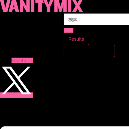
コ
ン
Search
テ
...
ン
ツ
に
Results
ス
すべての結果を見る
キ
ッ
Facebook
プ