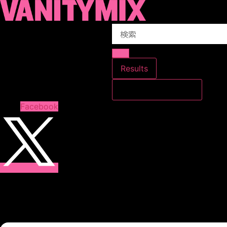
コ
ン
Search
テ
...
ン
ツ
に
Results
ス
すべての結果を見る
キ
ッ
Facebook
プ