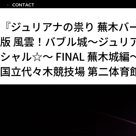
CONTACT
『ジュリアナの祟り 蕪木バ
版 風雲！バブル城～ジュリ
シャル☆～ FINAL 蕪木
国立代々木競技場 第二体育