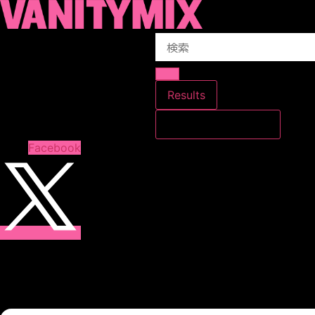
コ
ン
Search
テ
...
ン
ツ
に
Results
ス
すべての結果を見る
キ
ッ
Facebook
プ