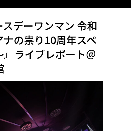
ースデーワンマン 令和
アナの祟り10周年スペ
城編～』ライブレポート＠
館