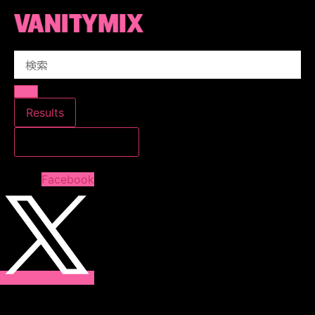
コ
ン
テ
Search
ン
...
ツ
に
ス
Results
キ
すべての結果を見る
ッ
プ
Facebook