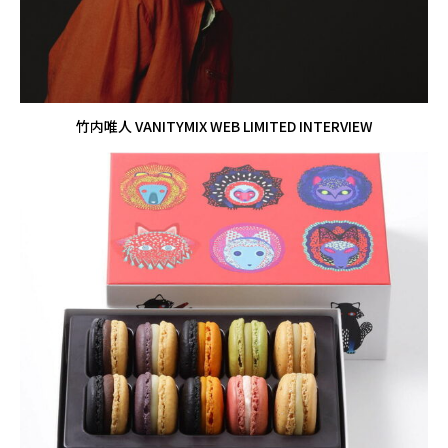
竹内唯人 VANITYMIX WEB LIMITED INTERVIEW