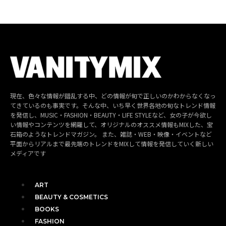
現在、色々な情報が錯乱する中、どの情報が旬で正しいのかわからなくなっ
てきているのも事実です。そんな中、いち早く世界各地の旬なトレンド情報
を発信し、MUSIC・FASHION・BEAUTY・LIFE STYLEなど、女の子が今欲し
い情報やコンテンツを網羅して、オリジナルのオススメ情報もMIXした、宝
石箱のようなトレンドマガジン。 また、雑誌・WEB・映像・イベントなど
平面からリアルまで最先端のトレンドをMIXして情報を発信していく新しい
メディアです
ART
BEAUTY & COSMETICS
BOOKS
FASHION