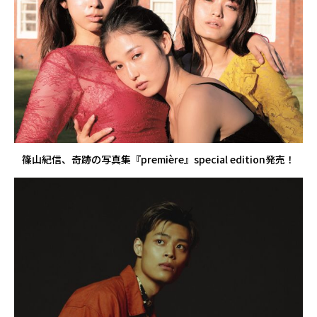
篠山紀信、奇跡の写真集『première』special edition発売！