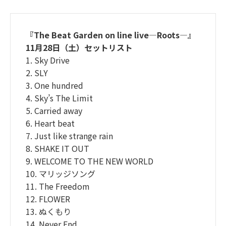
『The Beat Garden on line live―Roots―』
11月28日（土）セットリスト
1. Sky Drive
2. SLY
3. One hundred
4. Sky’s The Limit
5. Carried away
6. Heart beat
7. Just like strange rain
8. SHAKE IT OUT
9. WELCOME TO THE NEW WORLD
10. マリッジソング
11. The Freedom
12. FLOWER
13. ぬくもり
14. Never End