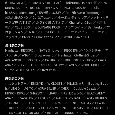
和（KA GU WA) ／ TOKYO SPORTS CAFÉ ／ 焼酎DINIG BAR 虎の桜 ／ BAR
DINING KARAOKE ROSSO ／ DINING & LOUNGE CROSSOVER ／ Sky
hills&Aquarium Lounge 蒼の響 六本木店 ／ Bar 7th Ave.in Roppongi ／
AQUA GIARDINO ／ Café&Trattoria ／ ターボロ ディ マリア／フットマッサ
ージ 足庵 六本木店 ／ カラオケ館 六本木店 ／ Charleston&Son ／ 六本木
VIVI ／ CLUB ZOO ／ WOLFGANG PUCK ／ クラブライト ／ Bar FreeLe ／ プ
ロポーション ／ J-BAR ／ FIRST HOUSE ／ カラオケ パセラ ／ カラオケ シ
ダックス ／ PIZZERIA Charleston&Son ／ WORLDSTAR CAFE
渋谷周辺店舗
Manhattan RECORDs ／ SAM’s Shibuya ／ RECO FAN ／イシバシ楽器 ／ ア
パレル系 ／ ANAP ／ Grow Around ／ Manhattan Clothes&Shoes ／
AVALANCHE ／ ONSPOTZ ／ PAJABOO ／ FUNCTION JUNCTION ／ Cruce
ANAP ／ ROSEBULLET ／ AND A ／ STOMY ／FAMES ／ MOREBUDGET ／
STRANGE THE STORE ／ Street Wish
原宿周辺店舗
ネスタストアー ／ EBONYE ／ W CLOSET ／ MILLION AIR ／ Bootleg Boot
h／ JINGO ／ AGITO ／ AQUA SILVER ／ CHER ／ Doubble Dazzle ／
HIPHOP DIVAS ／ SHAZBOT ／ LB-03 ／ MASTER WORK ／ BLACK ANNY ／
ANAP ／ DIVASALON ／ ILLSTORE ／ NATURALVINTAGE ／ LASTNTIMARES
／ X-LARGE ／ THE NORTH FACE ／ KRAFT ／ HEAD ／ ATOMS ／ HEAD69
／ DOPESTER ／ DEPT SOUTH ／ Ray BEAMS ／ BEAMS BOY ／ UNSELTISH
／ CAP COLLECTOR ONE ／ Xinc ／ ALPHA INDUSTRIES INC. ／