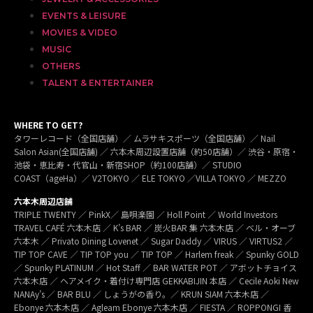
EVENTS & LEISURE
MOVIES & VIDEO
MUSIC
OTHERS
TALENT & ENTERTAINER
WHERE TO GET?
タワーレコード（全国店舗）／ ムラサキスポーツ（全国店舗）／ Nail
Salon Asian(全国店舗) ／ 六本木周辺設置店舗（約50店舗）／ 渋谷・原宿・
池袋・恵比寿・代官山・新宿SHOP（約100店舗）／ STUDIO
COAST（ageHa）／ V2TOKYO ／ ELE TOKYO ／VILLA TOKYO ／ MEZZO
六本木周辺店舗
TRIPLE TWENTY ／ PinkX／ 島唄楽園 ／ Holl Point ／ World Investors
TRAVEL CAFÉ 六本木店 ／ K’s BAR ／ 炭火BAR 集 六本木店 ／ ベル・オーブ
六本木 ／ Privato Dining Lovenet ／ Sugar Daddy ／ VIRUS ／ VIRTUS2 ／
TIP TOP CAVE ／ TIP TOP you ／ TIP TOP ／ Harlem freak ／ Spunky GOLD
／ Spunky PLATINUM ／ Hot Staff ／ BAR WATER POT ／ アボットチョイス
六本木店 ／ ヘアメイク・着付け専門店 GEKKABIJIN 本店 ／ Cecile Aoki New
NANAy’s ／ BAR BLU ／ しょうがの香り。／ KRUN SIAM 六本木店 ／
Ebonye 六本木店 ／ Agleam Ebonye 六本木店 ／ FIESTA ／ ROPPONGI 香