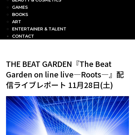
BEAUTY & COSMETICS
GAMES
BOOKS
ART
ENTERTAINER & TALENT
CONTACT
THE BEAT GARDEN『The Beat
Garden on line live―Roots―』配
信ライブレポート 11月28日(土)