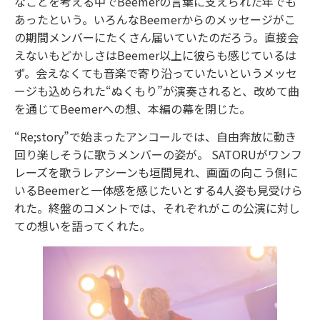
なことを考える中でBeemerの言葉に支えられた年でも
あったという。いろんなBeemerからのメッセージがこ
の期間メンバーにたくさん届いていたのだろう。直接会
えないもどかしさはBeemer以上に彼らも感じているは
ず。会えなくても音楽で寄り沿っていたいというメッセ
ージも込められた“ぬくもり”が演奏されると、改めて曲
を通じてBeemerへの想、本編の幕を閉じた。
“Re;story”で始まったアンコールでは、自由奔放に動き
回り楽しそうに歌うメンバーの姿が。 SATORUがワンフ
レーズを歌うレアシーンも垣間見れ、画面の向こう側に
いるBeemerと一体感を感じたいとする4人姿も見受けら
れた。終盤のコメントでは、それぞれがこの公演に対し
ての想いを語ってくれた。