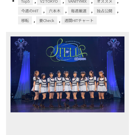
,
,
,
,
Top5
V2 TOKYO
VANITYMIX
オススメ
,
,
,
,
今週のHIT
六本木
毎週厳選
独占公開
,
,
移転
要Check
週間HITチャート