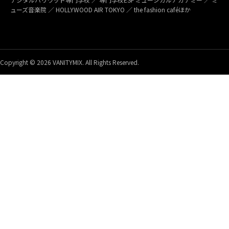
ューズ音楽院 ／ HOLLYWOOD AIR TOKYO ／ the fashion caféほか
Copyright © 2026 VANITYMIX. All Rights Reserved.