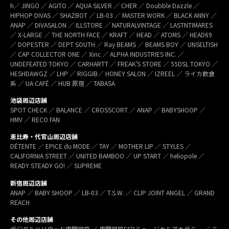
h／ JINGO ／ AGITO ／ AQUA SILVER ／ CHER ／ Doubble Dazzle ／
HIPHOP DIVAS ／ SHAZBOT ／ LB-03 ／ MASTER WORK ／ BLACK ANNY ／
ANAP ／ DIVASALON ／ ILLSTORE ／ NATURALVINTAGE ／ LASTNTIMARES
／ X-LARGE ／ THE NORTH FACE ／ KRAFT ／ HEAD ／ ATOMS ／ HEAD69
／ DOPESTER ／ DEPT SOUTH ／ Ray BEAMS ／ BEAMS BOY ／ UNSELTISH
／ CAP COLLECTOR ONE ／ Xinc ／ ALPHA INDUSTRIES INC. ／
UNDEFEATED TOKYO ／ CARHARTT ／ FREAK’S STORE ／ 55DSL TOKYO ／
HESHDAWGZ ／ LHP ／ RIGGIB／ HONEY SALON ／ IZREEL ／ ライカ飲食
系 ／ UA CAFÉ ／ HUB 原宿 ／ TABASA
池袋周辺店舗
SPOT CHECK ／ BALANCE ／ CROSSCORT ／ ANAP ／ BABYSHOOP ／
HMV ／ RECO FAN
恵比寿・代官山周辺店舗
DÉTENTE ／ EPICE du MODE ／ TAY ／ MOTHER LIP ／ STYLES ／
CALIFORNIA STREET ／ UNITED BAMBOO ／ UP START ／ heliopole ／
READY STEADY GO! ／ SUPREME
新宿周辺店舗
ANAP ／ BABY SHOOP ／ LB-03 ／ T.S.W. ／ CLIP JOINT ANGEL ／ GRAND
REACH
その他周辺店舗
デジタルハリウッド専門学校 ／ 専門学校ESPミュージカルアカデミー ／ ミ