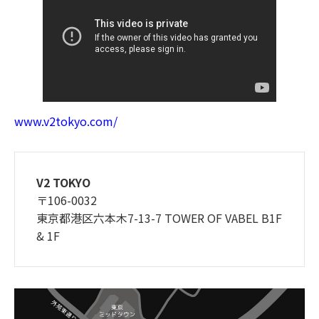
www.v2tokyo.com/
V2 TOKYO
〒106-0032
東京都港区六本木7-13-7 TOWER OF VABEL B1F
& 1F