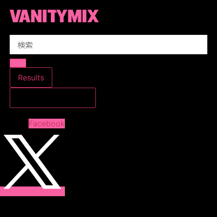
コ
ン
テ
Search
ン
...
ツ
に
ス
Results
キ
すべての結果を見る
ッ
プ
Facebook