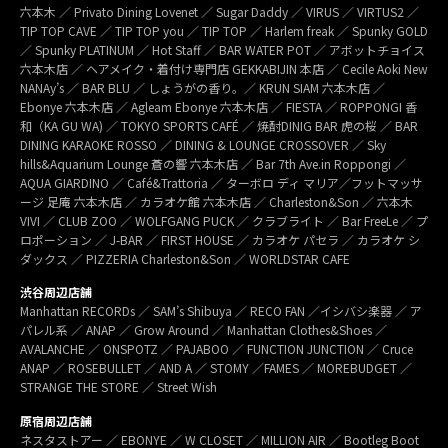
六本木 ／ Privato Dining Lovenet ／ Sugar Daddy ／ VIRUS ／ VIRTUS2 ／
TIP TOP CAVE ／ TIP TOP you ／ TIP TOP ／ Harlem freak ／ Spunky GOLD
／ Spunky PLATINUM ／ Hot Staff ／ BAR WATER POT ／ アボットチョイス
六本木店 ／ ヘアメイク・着付け専門店 GEKKABIJIN 本店 ／ Cecile Aoki New
NANAy’s ／ BAR BLU ／ しょうがの香り。／ KRUN SIAM 六本木店 ／
Ebonye 六本木店 ／ Agleam Ebonye 六本木店 ／ FIESTA ／ ROPPONGI 香
和（KA GU WA) ／ TOKYO SPORTS CAFÉ ／ 焼酎DINIG BAR 虎の桜 ／ BAR
DINING KARAOKE ROSSO ／ DINING & LOUNGE CROSSOVER ／ Sky
hills&Aquarium Lounge 蒼の響 六本木店 ／ Bar 7th Ave.in Roppongi ／
AQUA GIARDINO ／ Café&Trattoria ／ ターボロ ディ マリア／フットマッサ
ージ 足庵 六本木店 ／ カラオケ館 六本木店 ／ Charleston&Son ／ 六本木
VIVI ／ CLUB ZOO ／ WOLFGANG PUCK ／ クラブライト ／ Bar FreeLe ／ プ
ロポーション ／ J-BAR ／ FIRST HOUSE ／ カラオケ パセラ ／ カラオケ シ
ダックス ／ PIZZERIA Charleston&Son ／ WORLDSTAR CAFE
渋谷周辺店舗
Manhattan RECORDs ／ SAM’s Shibuya ／ RECO FAN ／イシバシ楽器 ／ ア
パレル系 ／ ANAP ／ Grow Around ／ Manhattan Clothes&Shoes ／
AVALANCHE ／ ONSPOTZ ／ PAJABOO ／ FUNCTION JUNCTION ／ Cruce
ANAP ／ ROSEBULLET ／ AND A ／ STOMY ／FAMES ／ MOREBUDGET ／
STRANGE THE STORE ／ Street Wish
原宿周辺店舗
ネスタストアー ／ EBONYE ／ W CLOSET ／ MILLION AIR ／ Bootleg Boot