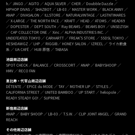
h／ JINGO ／ AGITO ／ AQUA SILVER ／ CHER ／ Doubble Dazzle ／
HIPHOP DIVAS ／ SHAZBOT ／ LB-03 ／ MASTER WORK ／ BLACK ANNY ／
ANAP ／ DIVASALON ／ ILLSTORE ／ NATURALVINTAGE ／ LASTNTIMARES
／ X-LARGE ／ THE NORTH FACE ／ KRAFT ／ HEAD ／ ATOMS ／ HEAD69
／ DOPESTER ／ DEPT SOUTH ／ Ray BEAMS ／ BEAMS BOY ／ UNSELTISH
／ CAP COLLECTOR ONE ／ Xinc ／ ALPHA INDUSTRIES INC. ／
UNDEFEATED TOKYO ／ CARHARTT ／ FREAK’S STORE ／ 55DSL TOKYO ／
HESHDAWGZ ／ LHP ／ RIGGIB／ HONEY SALON ／ IZREEL ／ ライカ飲食
系 ／ UA CAFÉ ／ HUB 原宿 ／ TABASA
池袋周辺店舗
SPOT CHECK ／ BALANCE ／ CROSSCORT ／ ANAP ／ BABYSHOOP ／
HMV ／ RECO FAN
恵比寿・代官山周辺店舗
DÉTENTE ／ EPICE du MODE ／ TAY ／ MOTHER LIP ／ STYLES ／
CALIFORNIA STREET ／ UNITED BAMBOO ／ UP START ／ heliopole ／
READY STEADY GO! ／ SUPREME
新宿周辺店舗
ANAP ／ BABY SHOOP ／ LB-03 ／ T.S.W. ／ CLIP JOINT ANGEL ／ GRAND
REACH
その他周辺店舗