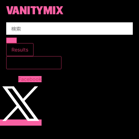
コ
ン
テ
Search
ン
...
ツ
に
ス
Results
キ
すべての結果を見る
ッ
プ
Facebook