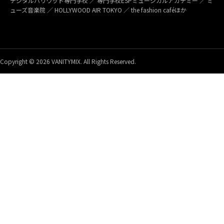
デジタルハリウッド専門学校 ／ 専門学校ESPミュージカルアカデミー ／ ミ
ューズ音楽院 ／ HOLLYWOOD AIR TOKYO ／ the fashion caféほか
Copyright © 2026 VANITYMIX. All Rights Reserved.