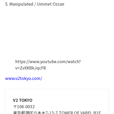
5. Manipulated / Ummet Ozcan
https://www.youtube.com/watch?
v=ZvXKBkJqcF8
www.v2tokyo.com/
V2 TOKYO
〒106-0032
東京都港区六本木7-13-7 TOWER OF VABEL B1F