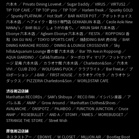
六本木 ／ Privato Dining Lovenet ／ Sugar Daddy ／ VIRUS ／ VIRTUS2 ／
TIP TOP CAVE ／ TIP TOP you ／ TIP TOP ／ Harlem freak ／ Spunky GOLD
／ Spunky PLATINUM ／ Hot Staff ／ BAR WATER POT ／ アボットチョイス
六本木店 ／ ヘアメイク・着付け専門店 GEKKABIJIN 本店 ／ Cecile Aoki New
NANAy’s ／ BAR BLU ／ しょうがの香り。／ KRUN SIAM 六本木店 ／
Ebonye 六本木店 ／ Agleam Ebonye 六本木店 ／ FIESTA ／ ROPPONGI 香
和（KA GU WA) ／ TOKYO SPORTS CAFÉ ／ 焼酎DINIG BAR 虎の桜 ／ BAR
DINING KARAOKE ROSSO ／ DINING & LOUNGE CROSSOVER ／ Sky
hills&Aquarium Lounge 蒼の響 六本木店 ／ Bar 7th Ave.in Roppongi ／
AQUA GIARDINO ／ Café&Trattoria ／ ターボロ ディ マリア／フットマッサ
ージ 足庵 六本木店 ／ カラオケ館 六本木店 ／ Charleston&Son ／ 六本木
VIVI ／ CLUB ZOO ／ WOLFGANG PUCK ／ クラブライト ／ Bar FreeLe ／ プ
ロポーション ／ J-BAR ／ FIRST HOUSE ／ カラオケ パセラ ／ カラオケ シ
ダックス ／ PIZZERIA Charleston&Son ／ WORLDSTAR CAFE
渋谷周辺店舗
Manhattan RECORDs ／ SAM’s Shibuya ／ RECO FAN ／イシバシ楽器 ／ ア
パレル系 ／ ANAP ／ Grow Around ／ Manhattan Clothes&Shoes ／
AVALANCHE ／ ONSPOTZ ／ PAJABOO ／ FUNCTION JUNCTION ／ Cruce
ANAP ／ ROSEBULLET ／ AND A ／ STOMY ／FAMES ／ MOREBUDGET ／
STRANGE THE STORE ／ Street Wish
原宿周辺店舗
ネスタストアー ／ EBONYE ／ W CLOSET ／ MILLION AIR ／ Bootleg Boot