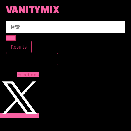
コ
ン
テ
Search
ン
...
ツ
に
ス
Results
キ
すべての結果を見る
ッ
プ
Facebook