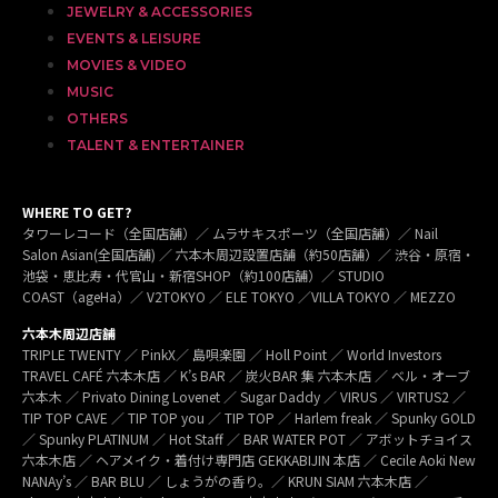
JEWELRY & ACCESSORIES
EVENTS & LEISURE
MOVIES & VIDEO
MUSIC
OTHERS
TALENT & ENTERTAINER
WHERE TO GET?
タワーレコード（全国店舗）／ ムラサキスポーツ（全国店舗）／ Nail
Salon Asian(全国店舗) ／ 六本木周辺設置店舗（約50店舗）／ 渋谷・原宿・
池袋・恵比寿・代官山・新宿SHOP（約100店舗）／ STUDIO
COAST（ageHa）／ V2TOKYO ／ ELE TOKYO ／VILLA TOKYO ／ MEZZO
六本木周辺店舗
TRIPLE TWENTY ／ PinkX／ 島唄楽園 ／ Holl Point ／ World Investors
TRAVEL CAFÉ 六本木店 ／ K’s BAR ／ 炭火BAR 集 六本木店 ／ ベル・オーブ
六本木 ／ Privato Dining Lovenet ／ Sugar Daddy ／ VIRUS ／ VIRTUS2 ／
TIP TOP CAVE ／ TIP TOP you ／ TIP TOP ／ Harlem freak ／ Spunky GOLD
／ Spunky PLATINUM ／ Hot Staff ／ BAR WATER POT ／ アボットチョイス
六本木店 ／ ヘアメイク・着付け専門店 GEKKABIJIN 本店 ／ Cecile Aoki New
NANAy’s ／ BAR BLU ／ しょうがの香り。／ KRUN SIAM 六本木店 ／