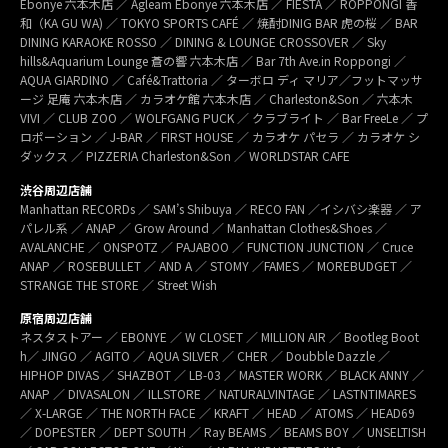
Ebonye 六本木店 ／ Agleam Ebonye 六本木店 ／ FIESTA ／ ROPPONGI 香
和（KA GU WA) ／ TOKYO SPORTS CAFÉ ／ 焼酎DINIG BAR 虎の桜 ／ BAR
DINING KARAOKE ROSSO ／ DINING & LOUNGE CROSSOVER ／ Sky
hills&Aquarium Lounge 蒼の響 六本木店 ／ Bar 7th Ave.in Roppongi ／
AQUA GIARDINO ／ Café&Trattoria ／ ターボロ ディ マリア／フットマッサ
ージ 足庵 六本木店 ／ カラオケ館 六本木店 ／ Charleston&Son ／ 六本木
VIVI ／ CLUB ZOO ／ WOLFGANG PUCK ／ クラブライト ／ Bar FreeLe ／ プ
ロポーション ／ J-BAR ／ FIRST HOUSE ／ カラオケ パセラ ／ カラオケ シ
ダックス ／ PIZZERIA Charleston&Son ／ WORLDSTAR CAFE
渋谷周辺店舗
Manhattan RECORDs ／ SAM’s Shibuya ／ RECO FAN ／イシバシ楽器 ／ ア
パレル系 ／ ANAP ／ Grow Around ／ Manhattan Clothes&Shoes ／
AVALANCHE ／ ONSPOTZ ／ PAJABOO ／ FUNCTION JUNCTION ／ Cruce
ANAP ／ ROSEBULLET ／ AND A ／ STOMY ／FAMES ／ MOREBUDGET ／
STRANGE THE STORE ／ Street Wish
原宿周辺店舗
ネスタストアー ／ EBONYE ／ W CLOSET ／ MILLION AIR ／ Bootleg Boot
h／ JINGO ／ AGITO ／ AQUA SILVER ／ CHER ／ Doubble Dazzle ／
HIPHOP DIVAS ／ SHAZBOT ／ LB-03 ／ MASTER WORK ／ BLACK ANNY ／
ANAP ／ DIVASALON ／ ILLSTORE ／ NATURALVINTAGE ／ LASTNTIMARES
／ X-LARGE ／ THE NORTH FACE ／ KRAFT ／ HEAD ／ ATOMS ／ HEAD69
／ DOPESTER ／ DEPT SOUTH ／ Ray BEAMS ／ BEAMS BOY ／ UNSELTISH