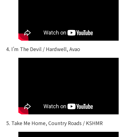
4. I’m The Devil / Hardwell, Avao
5. Take Me Home, Country Roads / KSHMR