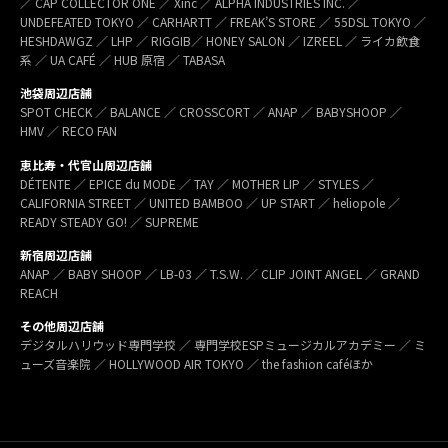
／ CAP COLLECTOR ONE ／ Xinc ／ ALPHA INDUSTRIES INC. ／
UNDEFEATED TOKYO ／ CARHARTT ／ FREAK’S STORE ／ 55DSL TOKYO ／
HESHDAWGZ ／ LHP ／ RIGGIB／ HONEY SALON ／ IZREEL ／ ライカ飲食
系 ／ UA CAFÉ ／ HUB 原宿 ／ TABASA
池袋周辺店舗
SPOT CHECK ／ BALANCE ／ CROSSCORT ／ ANAP ／ BABYSHOOP ／
HMV ／ RECO FAN
恵比寿・代官山周辺店舗
DÉTENTE ／ EPICE du MODE ／ TAY ／ MOTHER LIP ／ STYLES ／
CALIFORNIA STREET ／ UNITED BAMBOO ／ UP START ／ heliopole ／
READY STEADY GO! ／ SUPREME
新宿周辺店舗
ANAP ／ BABY SHOOP ／ LB-03 ／ T.S.W. ／ CLIP JOINT ANGEL ／ GRAND
REACH
その他周辺店舗
デジタルハリウッド専門学校 ／ 専門学校ESPミュージカルアカデミー ／ ミ
ューズ音楽院 ／ HOLLYWOOD AIR TOKYO ／ the fashion caféほか