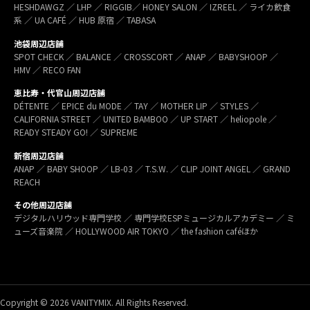
HESHDAWGZ ／ LHP ／ RIGGIB／ HONEY SALON ／ IZREEL ／ ライカ飲食
系 ／ UA CAFÉ ／ HUB 原宿 ／ TABASA
池袋周辺店舗
SPOT CHECK ／ BALANCE ／ CROSSCORT ／ ANAP ／ BABYSHOOP ／
HMV ／ RECO FAN
恵比寿・代官山周辺店舗
DÉTENTE ／ EPICE du MODE ／ TAY ／ MOTHER LIP ／ STYLES ／
CALIFORNIA STREET ／ UNITED BAMBOO ／ UP START ／ heliopole ／
READY STEADY GO! ／ SUPREME
新宿周辺店舗
ANAP ／ BABY SHOOP ／ LB-03 ／ T.S.W. ／ CLIP JOINT ANGEL ／ GRAND
REACH
その他周辺店舗
デジタルハリウッド専門学校 ／ 専門学校ESPミュージカルアカデミー ／ ミ
ューズ音楽院 ／ HOLLYWOOD AIR TOKYO ／ the fashion caféほか
Copyright © 2026 VANITYMIX. All Rights Reserved.