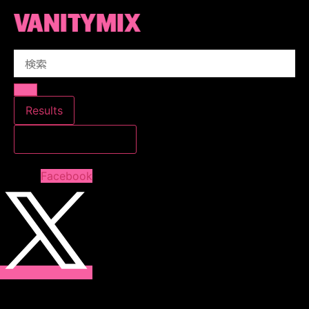
コ
ン
テ
Search
ン
...
ツ
に
ス
Results
キ
すべての結果を見る
ッ
プ
Facebook