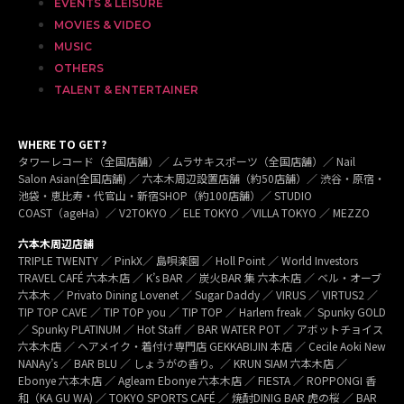
EVENTS & LEISURE
MOVIES & VIDEO
MUSIC
OTHERS
TALENT & ENTERTAINER
WHERE TO GET?
タワーレコード（全国店舗）／ ムラサキスポーツ（全国店舗）／ Nail
Salon Asian(全国店舗) ／ 六本木周辺設置店舗（約50店舗）／ 渋谷・原宿・
池袋・恵比寿・代官山・新宿SHOP（約100店舗）／ STUDIO
COAST（ageHa）／ V2TOKYO ／ ELE TOKYO ／VILLA TOKYO ／ MEZZO
六本木周辺店舗
TRIPLE TWENTY ／ PinkX／ 島唄楽園 ／ Holl Point ／ World Investors
TRAVEL CAFÉ 六本木店 ／ K’s BAR ／ 炭火BAR 集 六本木店 ／ ベル・オーブ
六本木 ／ Privato Dining Lovenet ／ Sugar Daddy ／ VIRUS ／ VIRTUS2 ／
TIP TOP CAVE ／ TIP TOP you ／ TIP TOP ／ Harlem freak ／ Spunky GOLD
／ Spunky PLATINUM ／ Hot Staff ／ BAR WATER POT ／ アボットチョイス
六本木店 ／ ヘアメイク・着付け専門店 GEKKABIJIN 本店 ／ Cecile Aoki New
NANAy’s ／ BAR BLU ／ しょうがの香り。／ KRUN SIAM 六本木店 ／
Ebonye 六本木店 ／ Agleam Ebonye 六本木店 ／ FIESTA ／ ROPPONGI 香
和（KA GU WA) ／ TOKYO SPORTS CAFÉ ／ 焼酎DINIG BAR 虎の桜 ／ BAR