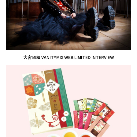
大宮陽和 VANITYMIX WEB LIMITED INTERVIEW