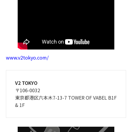
www.v2tokyo.com/
V2 TOKYO
〒106-0032
東京都港区六本木7-13-7 TOWER OF VABEL B1F
& 1F