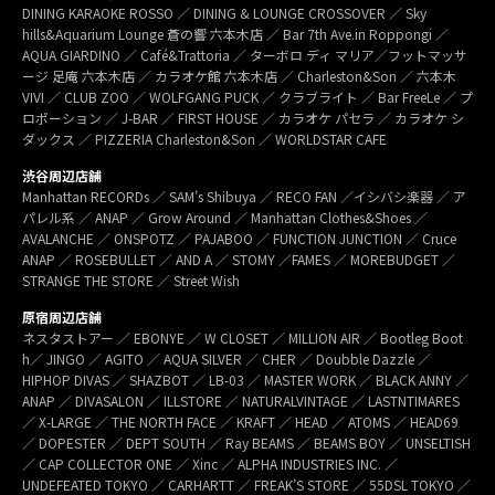
DINING KARAOKE ROSSO ／ DINING & LOUNGE CROSSOVER ／ Sky
hills&Aquarium Lounge 蒼の響 六本木店 ／ Bar 7th Ave.in Roppongi ／
AQUA GIARDINO ／ Café&Trattoria ／ ターボロ ディ マリア／フットマッサ
ージ 足庵 六本木店 ／ カラオケ館 六本木店 ／ Charleston&Son ／ 六本木
VIVI ／ CLUB ZOO ／ WOLFGANG PUCK ／ クラブライト ／ Bar FreeLe ／ プ
ロポーション ／ J-BAR ／ FIRST HOUSE ／ カラオケ パセラ ／ カラオケ シ
ダックス ／ PIZZERIA Charleston&Son ／ WORLDSTAR CAFE
渋谷周辺店舗
Manhattan RECORDs ／ SAM’s Shibuya ／ RECO FAN ／イシバシ楽器 ／ ア
パレル系 ／ ANAP ／ Grow Around ／ Manhattan Clothes&Shoes ／
AVALANCHE ／ ONSPOTZ ／ PAJABOO ／ FUNCTION JUNCTION ／ Cruce
ANAP ／ ROSEBULLET ／ AND A ／ STOMY ／FAMES ／ MOREBUDGET ／
STRANGE THE STORE ／ Street Wish
原宿周辺店舗
ネスタストアー ／ EBONYE ／ W CLOSET ／ MILLION AIR ／ Bootleg Boot
h／ JINGO ／ AGITO ／ AQUA SILVER ／ CHER ／ Doubble Dazzle ／
HIPHOP DIVAS ／ SHAZBOT ／ LB-03 ／ MASTER WORK ／ BLACK ANNY ／
ANAP ／ DIVASALON ／ ILLSTORE ／ NATURALVINTAGE ／ LASTNTIMARES
／ X-LARGE ／ THE NORTH FACE ／ KRAFT ／ HEAD ／ ATOMS ／ HEAD69
／ DOPESTER ／ DEPT SOUTH ／ Ray BEAMS ／ BEAMS BOY ／ UNSELTISH
／ CAP COLLECTOR ONE ／ Xinc ／ ALPHA INDUSTRIES INC. ／
UNDEFEATED TOKYO ／ CARHARTT ／ FREAK’S STORE ／ 55DSL TOKYO ／