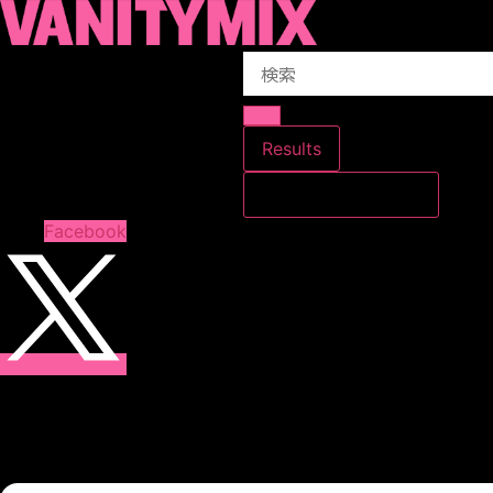
コ
ン
Search
テ
...
ン
ツ
に
Results
ス
すべての結果を見る
キ
ッ
Facebook
プ