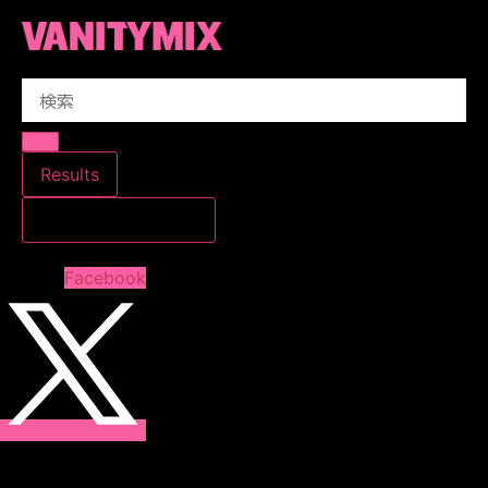
コ
ン
テ
Search
ン
...
ツ
に
ス
Results
キ
すべての結果を見る
ッ
プ
Facebook