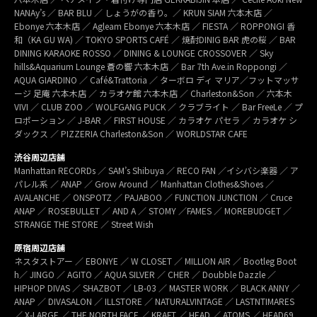
NANAy’s ／ BAR BLU ／ しょうがの香り。／ KRUN SIAM 六本木店 ／
Ebonye 六本木店 ／ Agleam Ebonye 六本木店 ／ FIESTA ／ ROPPONGI 香
和（KA GU WA) ／ TOKYO SPORTS CAFÉ ／ 焼酎DINIG BAR 虎の桜 ／ BAR
DINING KARAOKE ROSSO ／ DINING & LOUNGE CROSSOVER ／ Sky
hills&Aquarium Lounge 蒼の響 六本木店 ／ Bar 7th Ave.in Roppongi ／
AQUA GIARDINO ／ Café&Trattoria ／ ターボロ ディ マリア／フットマッサ
ージ 足庵 六本木店 ／ カラオケ館 六本木店 ／ Charleston&Son ／ 六本木
VIVI ／ CLUB ZOO ／ WOLFGANG PUCK ／ クラブライト ／ Bar FreeLe ／ プ
ロポーション ／ J-BAR ／ FIRST HOUSE ／ カラオケ パセラ ／ カラオケ シ
ダックス ／ PIZZERIA Charleston&Son ／ WORLDSTAR CAFE
渋谷周辺店舗
Manhattan RECORDs ／ SAM’s Shibuya ／ RECO FAN ／イシバシ楽器 ／ ア
パレル系 ／ ANAP ／ Grow Around ／ Manhattan Clothes&Shoes ／
AVALANCHE ／ ONSPOTZ ／ PAJABOO ／ FUNCTION JUNCTION ／ Cruce
ANAP ／ ROSEBULLET ／ AND A ／ STOMY ／FAMES ／ MOREBUDGET ／
STRANGE THE STORE ／ Street Wish
原宿周辺店舗
ネスタストアー ／ EBONYE ／ W CLOSET ／ MILLION AIR ／ Bootleg Boot
h／ JINGO ／ AGITO ／ AQUA SILVER ／ CHER ／ Doubble Dazzle ／
HIPHOP DIVAS ／ SHAZBOT ／ LB-03 ／ MASTER WORK ／ BLACK ANNY ／
ANAP ／ DIVASALON ／ ILLSTORE ／ NATURALVINTAGE ／ LASTNTIMARES
／ X-LARGE ／ THE NORTH FACE ／ KRAFT ／ HEAD ／ ATOMS ／ HEAD69