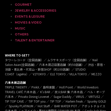
GOURMET
JEWELRY & ACCESSORIES
EVENTS & LEISURE
MOVIES & VIDEO
MUSIC
OTHERS
TALENT & ENTERTAINER
WHERE TO GET?
タワーレコード（全国店舗）／ ムラサキスポーツ（全国店舗）／ Nail
Salon Asian(全国店舗) ／ 六本木周辺設置店舗（約50店舗）／ 渋谷・原宿・
池袋・恵比寿・代官山・新宿SHOP（約100店舗）／ STUDIO
COAST（ageHa）／ V2TOKYO ／ ELE TOKYO ／VILLA TOKYO ／ MEZZO
六本木周辺店舗
TRIPLE TWENTY ／ PinkX／ 島唄楽園 ／ Holl Point ／ World Investors
TRAVEL CAFÉ 六本木店 ／ K’s BAR ／ 炭火BAR 集 六本木店 ／ ベル・オーブ
六本木 ／ Privato Dining Lovenet ／ Sugar Daddy ／ VIRUS ／ VIRTUS2 ／
TIP TOP CAVE ／ TIP TOP you ／ TIP TOP ／ Harlem freak ／ Spunky GOLD
／ Spunky PLATINUM ／ Hot Staff ／ BAR WATER POT ／ アボットチョイス
六本木店 ／ ヘアメイク・着付け専門店 GEKKABIJIN 本店 ／ Cecile Aoki New