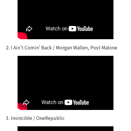
2. I Ain’t Comin’ Back / Morgan Wallen, Post Malone
3. Invincible / OneRepublic