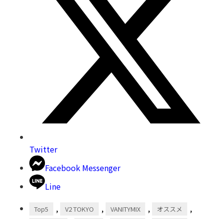
Twitter
Facebook Messenger
Line
,
,
,
,
Top5
V2 TOKYO
VANITYMIX
オススメ