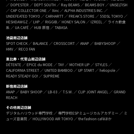
／ DOPESTER ／ DEPT SOUTH ／ Ray BEAMS ／ BEAMS BOY ／ UNSELTISH
／ CAP COLLECTOR ONE ／ Xinc ／ ALPHA INDUSTRIES INC. ／
UNDEFEATED TOKYO ／ CARHARTT ／ FREAK’S STORE ／ 55DSL TOKYO ／
HESHDAWGZ ／ LHP ／ RIGGIB／ HONEY SALON ／ IZREEL ／ ライカ飲食
系 ／ UA CAFÉ ／ HUB 原宿 ／ TABASA
池袋周辺店舗
SPOT CHECK ／ BALANCE ／ CROSSCORT ／ ANAP ／ BABYSHOOP ／
HMV ／ RECO FAN
恵比寿・代官山周辺店舗
DÉTENTE ／ EPICE du MODE ／ TAY ／ MOTHER LIP ／ STYLES ／
CALIFORNIA STREET ／ UNITED BAMBOO ／ UP START ／ heliopole ／
READY STEADY GO! ／ SUPREME
新宿周辺店舗
ANAP ／ BABY SHOOP ／ LB-03 ／ T.S.W. ／ CLIP JOINT ANGEL ／ GRAND
REACH
その他周辺店舗
デジタルハリウッド専門学校 ／ 専門学校ESPミュージカルアカデミー ／ ミ
ューズ音楽院 ／ HOLLYWOOD AIR TOKYO ／ the fashion caféほか