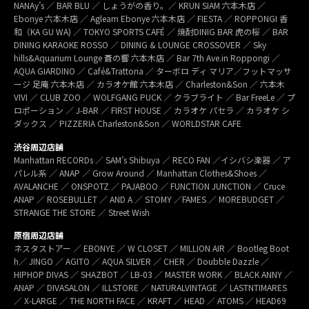
NANAy’s ／ BAR BLU ／ しょうがの香り。／ KRUN SIAM 六本木店 ／
Ebonye 六本木店 ／ Agleam Ebonye 六本木店 ／ FIESTA ／ ROPPONGI 香
和（KA GU WA) ／ TOKYO SPORTS CAFÉ ／ 焼酎DINIG BAR 虎の桜 ／ BAR
DINING KARAOKE ROSSO ／ DINING & LOUNGE CROSSOVER ／ Sky
hills&Aquarium Lounge 蒼の響 六本木店 ／ Bar 7th Ave.in Roppongi ／
AQUA GIARDINO ／ Café&Trattoria ／ ターボロ ディ マリア／フットマッサ
ージ 足庵 六本木店 ／ カラオケ館 六本木店 ／ Charleston&Son ／ 六本木
VIVI ／ CLUB ZOO ／ WOLFGANG PUCK ／ クラブライト ／ Bar FreeLe ／ プ
ロポーション ／ J-BAR ／ FIRST HOUSE ／ カラオケ パセラ ／ カラオケ シ
ダックス ／ PIZZERIA Charleston&Son ／ WORLDSTAR CAFE
渋谷周辺店舗
Manhattan RECORDs ／ SAM’s Shibuya ／ RECO FAN ／イシバシ楽器 ／ ア
パレル系 ／ ANAP ／ Grow Around ／ Manhattan Clothes&Shoes ／
AVALANCHE ／ ONSPOTZ ／ PAJABOO ／ FUNCTION JUNCTION ／ Cruce
ANAP ／ ROSEBULLET ／ AND A ／ STOMY ／FAMES ／ MOREBUDGET ／
STRANGE THE STORE ／ Street Wish
原宿周辺店舗
ネスタストアー ／ EBONYE ／ W CLOSET ／ MILLION AIR ／ Bootleg Boot
h／ JINGO ／ AGITO ／ AQUA SILVER ／ CHER ／ Doubble Dazzle ／
HIPHOP DIVAS ／ SHAZBOT ／ LB-03 ／ MASTER WORK ／ BLACK ANNY ／
ANAP ／ DIVASALON ／ ILLSTORE ／ NATURALVINTAGE ／ LASTNTIMARES
／ X-LARGE ／ THE NORTH FACE ／ KRAFT ／ HEAD ／ ATOMS ／ HEAD69