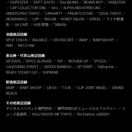
／ DOPESTER ／ DEPT SOUTH ／ Ray BEAMS ／ BEAMS BOY ／ UNSELTISH
／ CAP COLLECTOR ONE ／ Xinc ／ ALPHA INDUSTRIES INC. ／
UNDEFEATED TOKYO ／ CARHARTT ／ FREAK’S STORE ／ 55DSL TOKYO ／
HESHDAWGZ ／ LHP ／ RIGGIB／ HONEY SALON ／ IZREEL ／ ライカ飲食
系 ／ UA CAFÉ ／ HUB 原宿 ／ TABASA
池袋周辺店舗
SPOT CHECK ／ BALANCE ／ CROSSCORT ／ ANAP ／ BABYSHOOP ／
HMV ／ RECO FAN
恵比寿・代官山周辺店舗
DÉTENTE ／ EPICE du MODE ／ TAY ／ MOTHER LIP ／ STYLES ／
CALIFORNIA STREET ／ UNITED BAMBOO ／ UP START ／ heliopole ／
READY STEADY GO! ／ SUPREME
新宿周辺店舗
ANAP ／ BABY SHOOP ／ LB-03 ／ T.S.W. ／ CLIP JOINT ANGEL ／ GRAND
REACH
その他周辺店舗
デジタルハリウッド専門学校 ／ 専門学校ESPミュージカルアカデミー ／ ミ
ューズ音楽院 ／ HOLLYWOOD AIR TOKYO ／ the fashion caféほか