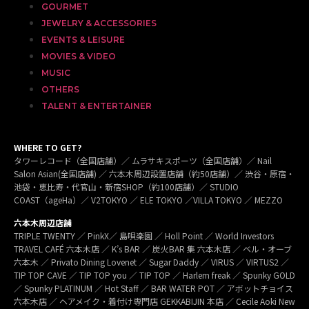
GOURMET
JEWELRY & ACCESSORIES
EVENTS & LEISURE
MOVIES & VIDEO
MUSIC
OTHERS
TALENT & ENTERTAINER
WHERE TO GET?
タワーレコード（全国店舗）／ ムラサキスポーツ（全国店舗）／ Nail
Salon Asian(全国店舗) ／ 六本木周辺設置店舗（約50店舗）／ 渋谷・原宿・
池袋・恵比寿・代官山・新宿SHOP（約100店舗）／ STUDIO
COAST（ageHa）／ V2TOKYO ／ ELE TOKYO ／VILLA TOKYO ／ MEZZO
六本木周辺店舗
TRIPLE TWENTY ／ PinkX／ 島唄楽園 ／ Holl Point ／ World Investors
TRAVEL CAFÉ 六本木店 ／ K’s BAR ／ 炭火BAR 集 六本木店 ／ ベル・オーブ
六本木 ／ Privato Dining Lovenet ／ Sugar Daddy ／ VIRUS ／ VIRTUS2 ／
TIP TOP CAVE ／ TIP TOP you ／ TIP TOP ／ Harlem freak ／ Spunky GOLD
／ Spunky PLATINUM ／ Hot Staff ／ BAR WATER POT ／ アボットチョイス
六本木店 ／ ヘアメイク・着付け専門店 GEKKABIJIN 本店 ／ Cecile Aoki New