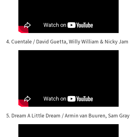
4. Cuentale / David Guetta, Willy William & Nicky Jam
5. Dream A Little Dream / Armin van Buuren, Sam Gray