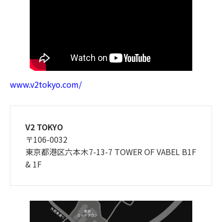
www.v2tokyo.com/
V2 TOKYO
〒106-0032
東京都港区六本木7-13-7 TOWER OF VABEL B1F
& 1F