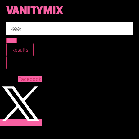
コ
ン
テ
Search
ン
...
ツ
に
ス
Results
キ
すべての結果を見る
ッ
プ
Facebook