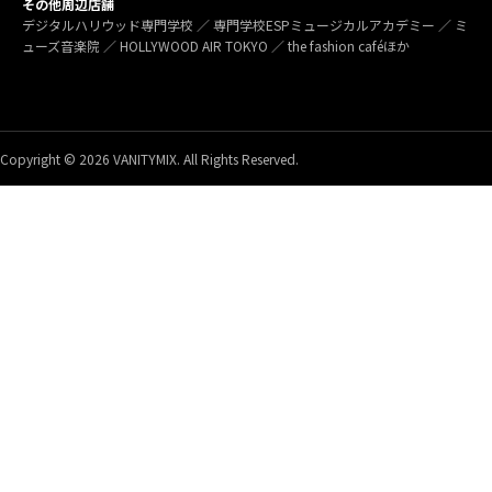
その他周辺店舗
デジタルハリウッド専門学校 ／ 専門学校ESPミュージカルアカデミー ／ ミ
ューズ音楽院 ／ HOLLYWOOD AIR TOKYO ／ the fashion caféほか
Copyright © 2026 VANITYMIX. All Rights Reserved.