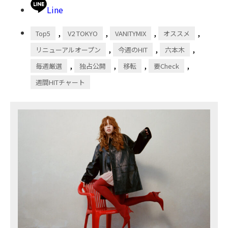
Line
,
,
,
,
Top5
V2 TOKYO
VANITYMIX
オススメ
,
,
,
リニューアルオープン
今週のHIT
六本木
,
,
,
,
毎週厳選
独占公開
移転
要Check
週間HITチャート