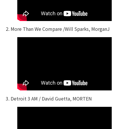
2. More Than We Compare /Will Sparks, MorganJ
3. Detroit 3 AM / David Guetta, MORTEN