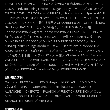
TRAVEL CAFÉ 六本木店 ／ K’s BAR ／ 炭火BAR 集 六本木店 ／ ベル・オーブ
六本木 ／ Privato Dining Lovenet ／ Sugar Daddy ／ VIRUS ／ VIRTUS2 ／
TIP TOP CAVE ／ TIP TOP you ／ TIP TOP ／ Harlem freak ／ Spunky GOLD
／ Spunky PLATINUM ／ Hot Staff ／ BAR WATER POT ／ アボットチョイス
六本木店 ／ ヘアメイク・着付け専門店 GEKKABIJIN 本店 ／ Cecile Aoki New
NANAy’s ／ BAR BLU ／ しょうがの香り。／ KRUN SIAM 六本木店 ／
Ebonye 六本木店 ／ Agleam Ebonye 六本木店 ／ FIESTA ／ ROPPONGI 香
和（KA GU WA) ／ TOKYO SPORTS CAFÉ ／ 焼酎DINIG BAR 虎の桜 ／ BAR
DINING KARAOKE ROSSO ／ DINING & LOUNGE CROSSOVER ／ Sky
hills&Aquarium Lounge 蒼の響 六本木店 ／ Bar 7th Ave.in Roppongi ／
AQUA GIARDINO ／ Café&Trattoria ／ ターボロ ディ マリア／フットマッサ
ージ 足庵 六本木店 ／ カラオケ館 六本木店 ／ Charleston&Son ／ 六本木
VIVI ／ CLUB ZOO ／ WOLFGANG PUCK ／ クラブライト ／ Bar FreeLe ／ プ
ロポーション ／ J-BAR ／ FIRST HOUSE ／ カラオケ パセラ ／ カラオケ シ
ダックス ／ PIZZERIA Charleston&Son ／ WORLDSTAR CAFE
渋谷周辺店舗
Manhattan RECORDs ／ SAM’s Shibuya ／ RECO FAN ／イシバシ楽器 ／ ア
パレル系 ／ ANAP ／ Grow Around ／ Manhattan Clothes&Shoes ／
AVALANCHE ／ ONSPOTZ ／ PAJABOO ／ FUNCTION JUNCTION ／ Cruce
ANAP ／ ROSEBULLET ／ AND A ／ STOMY ／FAMES ／ MOREBUDGET ／
STRANGE THE STORE ／ Street Wish
原宿周辺店舗