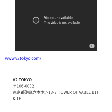
www.v2tokyo.com/
V2 TOKYO
〒106-0032
東京都港区六本木7-13-7 TOWER OF VABEL B1F
& 1F