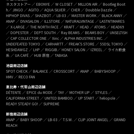
ネスタストアー ／ EBONYE ／ W CLOSET ／ MILLION AIR ／ Bootleg Boot
h／ JINGO ／ AGITO ／ AQUA SILVER ／ CHER ／ Doubble Dazzle ／
HIPHOP DIVAS ／ SHAZBOT ／ LB-03 ／ MASTER WORK ／ BLACK ANNY ／
ANAP ／ DIVASALON ／ ILLSTORE ／ NATURALVINTAGE ／ LASTNTIMARES
／ X-LARGE ／ THE NORTH FACE ／ KRAFT ／ HEAD ／ ATOMS ／ HEAD69
／ DOPESTER ／ DEPT SOUTH ／ Ray BEAMS ／ BEAMS BOY ／ UNSELTISH
／ CAP COLLECTOR ONE ／ Xinc ／ ALPHA INDUSTRIES INC. ／
UNDEFEATED TOKYO ／ CARHARTT ／ FREAK’S STORE ／ 55DSL TOKYO ／
HESHDAWGZ ／ LHP ／ RIGGIB／ HONEY SALON ／ IZREEL ／ ライカ飲食
系 ／ UA CAFÉ ／ HUB 原宿 ／ TABASA
池袋周辺店舗
SPOT CHECK ／ BALANCE ／ CROSSCORT ／ ANAP ／ BABYSHOOP ／
HMV ／ RECO FAN
恵比寿・代官山周辺店舗
DÉTENTE ／ EPICE du MODE ／ TAY ／ MOTHER LIP ／ STYLES ／
CALIFORNIA STREET ／ UNITED BAMBOO ／ UP START ／ heliopole ／
READY STEADY GO! ／ SUPREME
新宿周辺店舗
ANAP ／ BABY SHOOP ／ LB-03 ／ T.S.W. ／ CLIP JOINT ANGEL ／ GRAND
REACH