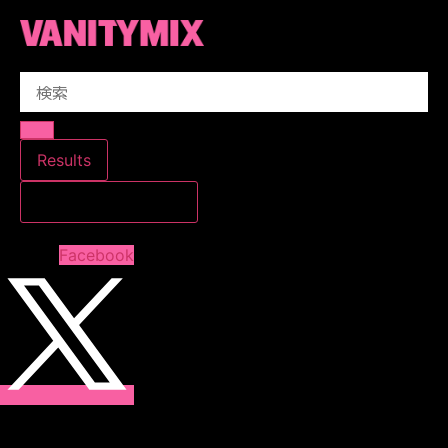
コ
ン
テ
Search
ン
...
ツ
に
ス
Results
キ
すべての結果を見る
ッ
プ
Facebook