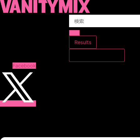
コ
ン
Search
テ
...
ン
ツ
に
Results
ス
すべての結果を見る
キ
ッ
Facebook
プ