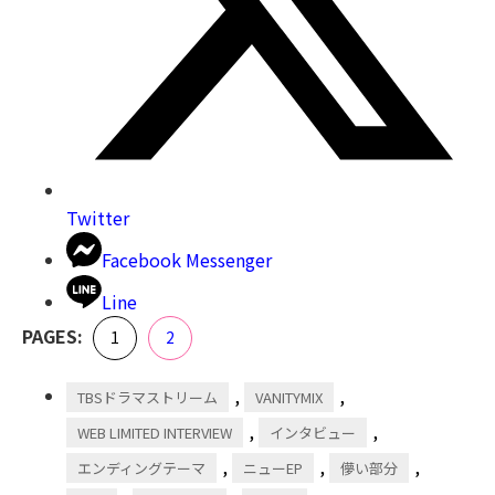
Twitter
Facebook Messenger
Line
,
PAGES:
Page
Page
1
2
,
,
TBSドラマストリーム
VANITYMIX
,
,
WEB LIMITED INTERVIEW
インタビュー
,
,
,
エンディングテーマ
ニューEP
儚い部分