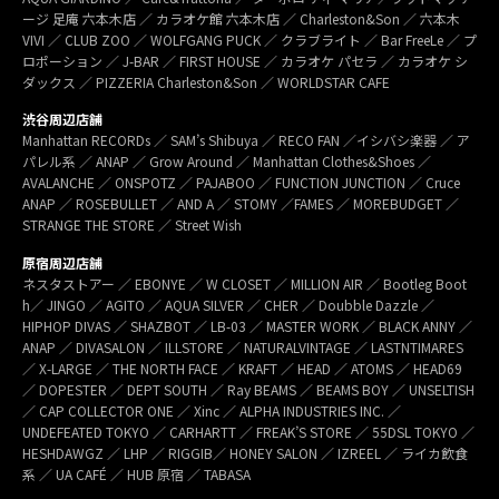
ージ 足庵 六本木店 ／ カラオケ館 六本木店 ／ Charleston&Son ／ 六本木
VIVI ／ CLUB ZOO ／ WOLFGANG PUCK ／ クラブライト ／ Bar FreeLe ／ プ
ロポーション ／ J-BAR ／ FIRST HOUSE ／ カラオケ パセラ ／ カラオケ シ
ダックス ／ PIZZERIA Charleston&Son ／ WORLDSTAR CAFE
渋谷周辺店舗
Manhattan RECORDs ／ SAM’s Shibuya ／ RECO FAN ／イシバシ楽器 ／ ア
パレル系 ／ ANAP ／ Grow Around ／ Manhattan Clothes&Shoes ／
AVALANCHE ／ ONSPOTZ ／ PAJABOO ／ FUNCTION JUNCTION ／ Cruce
ANAP ／ ROSEBULLET ／ AND A ／ STOMY ／FAMES ／ MOREBUDGET ／
STRANGE THE STORE ／ Street Wish
原宿周辺店舗
ネスタストアー ／ EBONYE ／ W CLOSET ／ MILLION AIR ／ Bootleg Boot
h／ JINGO ／ AGITO ／ AQUA SILVER ／ CHER ／ Doubble Dazzle ／
HIPHOP DIVAS ／ SHAZBOT ／ LB-03 ／ MASTER WORK ／ BLACK ANNY ／
ANAP ／ DIVASALON ／ ILLSTORE ／ NATURALVINTAGE ／ LASTNTIMARES
／ X-LARGE ／ THE NORTH FACE ／ KRAFT ／ HEAD ／ ATOMS ／ HEAD69
／ DOPESTER ／ DEPT SOUTH ／ Ray BEAMS ／ BEAMS BOY ／ UNSELTISH
／ CAP COLLECTOR ONE ／ Xinc ／ ALPHA INDUSTRIES INC. ／
UNDEFEATED TOKYO ／ CARHARTT ／ FREAK’S STORE ／ 55DSL TOKYO ／
HESHDAWGZ ／ LHP ／ RIGGIB／ HONEY SALON ／ IZREEL ／ ライカ飲食
系 ／ UA CAFÉ ／ HUB 原宿 ／ TABASA