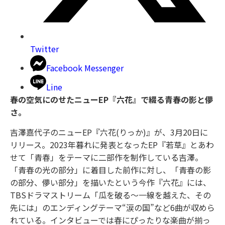
Twitter
Facebook Messenger
Line
春の空気にのせたニューEP『六花』で綴る青春の影と儚
さ。
吉澤嘉代子のニューEP『六花(りっか)』が、3月20日に
リリース。2023年暮れに発表となったEP『若草』とあわ
せて「青春」をテーマに二部作を制作している吉澤。
「青春の光の部分」に着目した前作に対し、「青春の影
の部分、儚い部分」を描いたという今作『六花』には、
TBSドラマストリーム「瓜を破る～一線を越えた、その
先には」のエンディングテーマ“涙の国”など6曲が収めら
れている。インタビューでは春にぴったりな楽曲が揃っ