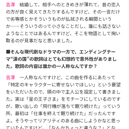
吉澤
結婚して、相手へのときめきが薄れて、昔の恋人
の方が良く見えてきたりするんですけど、その一言だけ
で劣等感とかそういうものが払拭される瞬間という
か……そういうのって小さなことだし、誰にも話さない
ようなことではあるんですけど、そこを物語として掬い
取るのが見事だなと思いました。
■そんな現代劇なドラマの一方で、エンディングテー
マ“涙の国”の歌詞はとても幻想的で意外性がありまし
た。歌詞の内容は誰かの一人称なんですか？
吉澤
一人称なんですけど、この曲を作るにあたって
「特定のキャラクターに寄せないでほしい」という要望
をいただいたので、頭の中で主人公を設定して書きまし
た。実は「星の王子さま」をモチーフにしているのです
が、歌い出しの「飛行機が落ちて眠り続けた」っていう
所、最初は「仕事を終えて眠り続けた」だったんです
よ。そうやってリアリティのある曲にしようかなと思っ
ていたんですけど、「なんかちょっと違うな？」とな