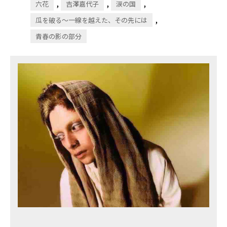
,
,
,
六花
吉澤嘉代子
涙の国
,
瓜を破る～一線を越えた、その先には
青春の影の部分