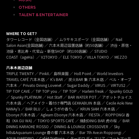
OTHERS
TALENT & ENTERTAINER
WHERE TO GET?
タワーレコード（全国店舗）／ ムラサキスポーツ（全国店舗）／ Nail
Salon Asian(全国店舗) ／ 六本木周辺設置店舗（約50店舗）／ 渋谷・原宿・
池袋・恵比寿・代官山・新宿SHOP（約100店舗）／ STUDIO
COAST（ageHa）／ V2TOKYO ／ ELE TOKYO ／VILLA TOKYO ／ MEZZO
六本木周辺店舗
TRIPLE TWENTY ／ PinkX／ 島唄楽園 ／ Holl Point ／ World Investors
TRAVEL CAFÉ 六本木店 ／ K’s BAR ／ 炭火BAR 集 六本木店 ／ ベル・オーブ
六本木 ／ Privato Dining Lovenet ／ Sugar Daddy ／ VIRUS ／ VIRTUS2 ／
TIP TOP CAVE ／ TIP TOP you ／ TIP TOP ／ Harlem freak ／ Spunky GOLD
／ Spunky PLATINUM ／ Hot Staff ／ BAR WATER POT ／ アボットチョイス
六本木店 ／ ヘアメイク・着付け専門店 GEKKABIJIN 本店 ／ Cecile Aoki New
NANAy’s ／ BAR BLU ／ しょうがの香り。／ KRUN SIAM 六本木店 ／
Ebonye 六本木店 ／ Agleam Ebonye 六本木店 ／ FIESTA ／ ROPPONGI 香
和（KA GU WA) ／ TOKYO SPORTS CAFÉ ／ 焼酎DINIG BAR 虎の桜 ／ BAR
DINING KARAOKE ROSSO ／ DINING & LOUNGE CROSSOVER ／ Sky
hills&Aquarium Lounge 蒼の響 六本木店 ／ Bar 7th Ave.in Roppongi ／
AQUA GIARDINO ／ Café&Trattoria ／ ターボロ ディ マリア／フットマッサ