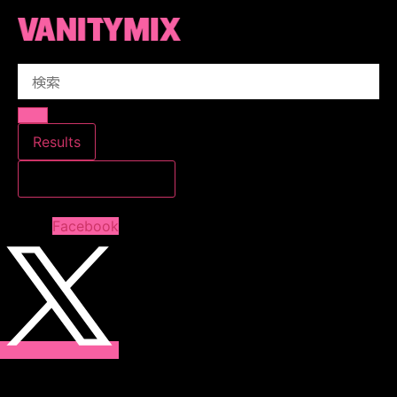
コ
ン
テ
Search
ン
...
ツ
に
ス
Results
キ
すべての結果を見る
ッ
プ
Facebook