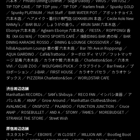
六本木 ／ Privato Dining Lovenet ／ Sugar Daddy ／ VIRUS ／ VIRTUS2 ／
TIP TOP CAVE ／ TIP TOP you ／ TIP TOP ／ Harlem freak ／ Spunky GOLD
／ Spunky PLATINUM ／ Hot Staff ／ BAR WATER POT ／ アボットチョイス
六本木店 ／ ヘアメイク・着付け専門店 GEKKABIJIN 本店 ／ Cecile Aoki New
NANAy’s ／ BAR BLU ／ しょうがの香り。／ KRUN SIAM 六本木店 ／
Ebonye 六本木店 ／ Agleam Ebonye 六本木店 ／ FIESTA ／ ROPPONGI 香
和（KA GU WA) ／ TOKYO SPORTS CAFÉ ／ 焼酎DINIG BAR 虎の桜 ／ BAR
DINING KARAOKE ROSSO ／ DINING & LOUNGE CROSSOVER ／ Sky
hills&Aquarium Lounge 蒼の響 六本木店 ／ Bar 7th Ave.in Roppongi ／
AQUA GIARDINO ／ Café&Trattoria ／ ターボロ ディ マリア／フットマッサ
ージ 足庵 六本木店 ／ カラオケ館 六本木店 ／ Charleston&Son ／ 六本木
VIVI ／ CLUB ZOO ／ WOLFGANG PUCK ／ クラブライト ／ Bar FreeLe ／ プ
ロポーション ／ J-BAR ／ FIRST HOUSE ／ カラオケ パセラ ／ カラオケ シ
ダックス ／ PIZZERIA Charleston&Son ／ WORLDSTAR CAFE
渋谷周辺店舗
Manhattan RECORDs ／ SAM’s Shibuya ／ RECO FAN ／イシバシ楽器 ／ ア
パレル系 ／ ANAP ／ Grow Around ／ Manhattan Clothes&Shoes ／
AVALANCHE ／ ONSPOTZ ／ PAJABOO ／ FUNCTION JUNCTION ／ Cruce
ANAP ／ ROSEBULLET ／ AND A ／ STOMY ／FAMES ／ MOREBUDGET ／
STRANGE THE STORE ／ Street Wish
原宿周辺店舗
ネスタストアー ／ EBONYE ／ W CLOSET ／ MILLION AIR ／ Bootleg Boot