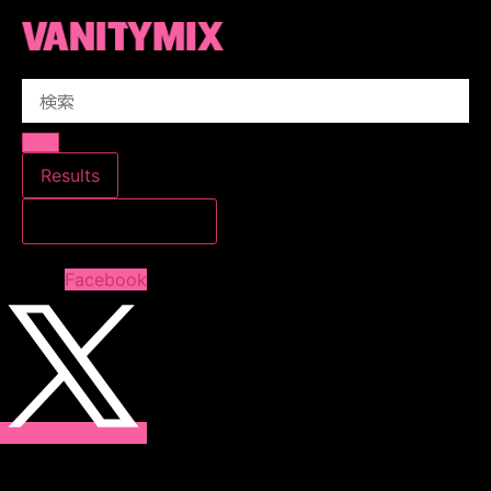
コ
ン
テ
Search
ン
...
ツ
に
ス
Results
キ
すべての結果を見る
ッ
プ
Facebook