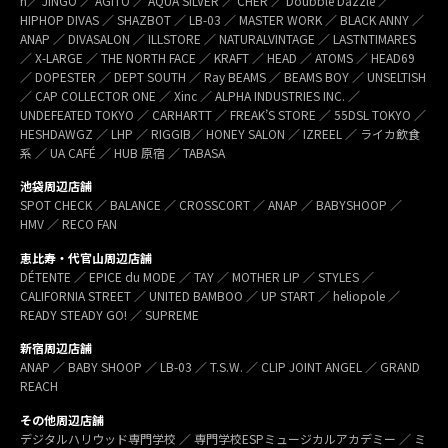
h／ JINGO ／ AGITO ／ AQUA SILVER ／ CHER ／ Doubble Dazzle ／
HIPHOP DIVAS ／ SHAZBOT ／ LB-03 ／ MASTER WORK ／ BLACK ANNY ／
ANAP ／ DIVASALON ／ ILLSTORE ／ NATURALVINTAGE ／ LASTNTIMARES
／ X-LARGE ／ THE NORTH FACE ／ KRAFT ／ HEAD ／ ATOMS ／ HEAD69
／ DOPESTER ／ DEPT SOUTH ／ Ray BEAMS ／ BEAMS BOY ／ UNSELTISH
／ CAP COLLECTOR ONE ／ Xinc ／ ALPHA INDUSTRIES INC. ／
UNDEFEATED TOKYO ／ CARHARTT ／ FREAK’S STORE ／ 55DSL TOKYO ／
HESHDAWGZ ／ LHP ／ RIGGIB／ HONEY SALON ／ IZREEL ／ ライカ飲食
系 ／ UA CAFÉ ／ HUB 原宿 ／ TABASA
池袋周辺店舗
SPOT CHECK ／ BALANCE ／ CROSSCORT ／ ANAP ／ BABYSHOOP ／
HMV ／ RECO FAN
恵比寿・代官山周辺店舗
DÉTENTE ／ EPICE du MODE ／ TAY ／ MOTHER LIP ／ STYLES ／
CALIFORNIA STREET ／ UNITED BAMBOO ／ UP START ／ heliopole ／
READY STEADY GO! ／ SUPREME
新宿周辺店舗
ANAP ／ BABY SHOOP ／ LB-03 ／ T.S.W. ／ CLIP JOINT ANGEL ／ GRAND
REACH
その他周辺店舗
デジタルハリウッド専門学校 ／ 専門学校ESPミュージカルアカデミー ／ ミ