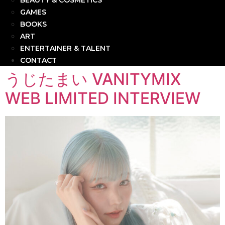
BEAUTY & COSMETICS
GAMES
BOOKS
ART
ENTERTAINER & TALENT
CONTACT
うじたまい VANITYMIX
WEB LIMITED INTERVIEW