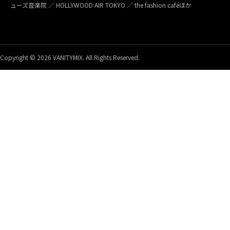
ューズ音楽院 ／ HOLLYWOOD AIR TOKYO ／ the fashion caféほか
Copyright © 2026 VANITYMIX. All Rights Reserved.