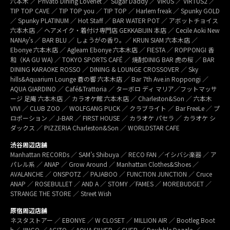
六本木 ／ Privato Dining Lovenet ／ Sugar Daddy ／ VIRUS ／ VIRTUS2 ／
TIP TOP CAVE ／ TIP TOP you ／ TIP TOP ／ Harlem freak ／ Spunky GOLD
／ Spunky PLATINUM ／ Hot Staff ／ BAR WATER POT ／ アボットチョイス
六本木店 ／ ヘアメイク・着付け専門店 GEKKABIJIN 本店 ／ Cecile Aoki New
NANAy’s ／ BAR BLU ／ しょうがの香り。／ KRUN SIAM 六本木店 ／
Ebonye 六本木店 ／ Agleam Ebonye 六本木店 ／ FIESTA ／ ROPPONGI 香
和（KA GU WA) ／ TOKYO SPORTS CAFÉ ／ 焼酎DINIG BAR 虎の桜 ／ BAR
DINING KARAOKE ROSSO ／ DINING & LOUNGE CROSSOVER ／ Sky
hills&Aquarium Lounge 蒼の響 六本木店 ／ Bar 7th Ave.in Roppongi ／
AQUA GIARDINO ／ Café&Trattoria ／ ターボロ ディ マリア／フットマッサ
ージ 足庵 六本木店 ／ カラオケ館 六本木店 ／ Charleston&Son ／ 六本木
VIVI ／ CLUB ZOO ／ WOLFGANG PUCK ／ クラブライト ／ Bar FreeLe ／ プ
ロポーション ／ J-BAR ／ FIRST HOUSE ／ カラオケ パセラ ／ カラオケ シ
ダックス ／ PIZZERIA Charleston&Son ／ WORLDSTAR CAFE
渋谷周辺店舗
Manhattan RECORDs ／ SAM’s Shibuya ／ RECO FAN ／イシバシ楽器 ／ ア
パレル系 ／ ANAP ／ Grow Around ／ Manhattan Clothes&Shoes ／
AVALANCHE ／ ONSPOTZ ／ PAJABOO ／ FUNCTION JUNCTION ／ Cruce
ANAP ／ ROSEBULLET ／ AND A ／ STOMY ／FAMES ／ MOREBUDGET ／
STRANGE THE STORE ／ Street Wish
原宿周辺店舗
ネスタストアー ／ EBONYE ／ W CLOSET ／ MILLION AIR ／ Bootleg Boot
h／ JINGO ／ AGITO ／ AQUA SILVER ／ CHER ／ Doubble Dazzle ／