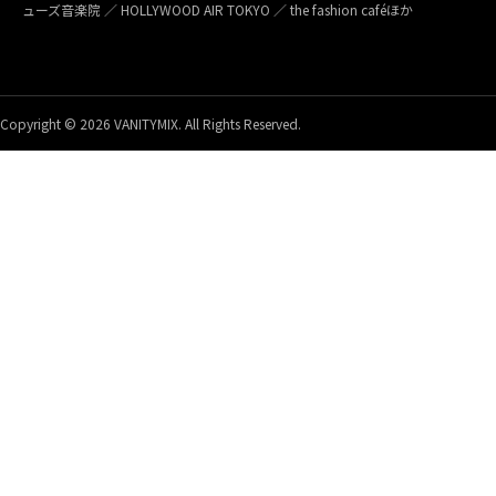
ューズ音楽院 ／ HOLLYWOOD AIR TOKYO ／ the fashion caféほか
Copyright © 2026 VANITYMIX. All Rights Reserved.