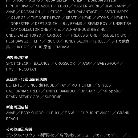
HIPHOP DIVAS ／ SHAZBOT ／ LB-03 ／ MASTER WORK ／ BLACK ANNY ／
ANAP ／ DIVASALON ／ ILLSTORE ／ NATURALVINTAGE ／ LASTNTIMARES
／ X-LARGE ／ THE NORTH FACE ／ KRAFT ／ HEAD ／ ATOMS ／ HEAD69
／ DOPESTER ／ DEPT SOUTH ／ Ray BEAMS ／ BEAMS BOY ／ UNSELTISH
／ CAP COLLECTOR ONE ／ Xinc ／ ALPHA INDUSTRIES INC. ／
UNDEFEATED TOKYO ／ CARHARTT ／ FREAK’S STORE ／ 55DSL TOKYO ／
HESHDAWGZ ／ LHP ／ RIGGIB／ HONEY SALON ／ IZREEL ／ ライカ飲食
系 ／ UA CAFÉ ／ HUB 原宿 ／ TABASA
池袋周辺店舗
SPOT CHECK ／ BALANCE ／ CROSSCORT ／ ANAP ／ BABYSHOOP ／
HMV ／ RECO FAN
恵比寿・代官山周辺店舗
DÉTENTE ／ EPICE du MODE ／ TAY ／ MOTHER LIP ／ STYLES ／
CALIFORNIA STREET ／ UNITED BAMBOO ／ UP START ／ heliopole ／
READY STEADY GO! ／ SUPREME
新宿周辺店舗
ANAP ／ BABY SHOOP ／ LB-03 ／ T.S.W. ／ CLIP JOINT ANGEL ／ GRAND
REACH
その他周辺店舗
デジタルハリウッド専門学校 ／ 専門学校ESPミュージカルアカデミー ／ ミ