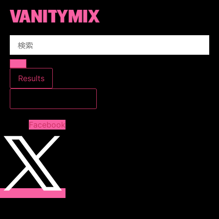
コ
ン
テ
Search
ン
...
ツ
に
ス
Results
キ
すべての結果を見る
ッ
プ
Facebook