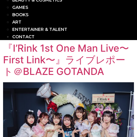
BEAUTY & COSMETICS
GAMES
BOOKS
ART
ENTERTAINER & TALENT
CONTACT
『I’Rink 1st One Man Live〜
First Link〜』ライブレポー
ト＠BLAZE GOTANDA