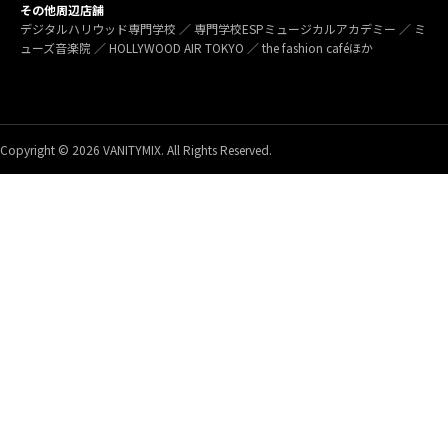
その他周辺店舗
デジタルハリウッド専門学校 ／ 専門学校ESPミュージカルアカデミー ／ ミ
ューズ音楽院 ／ HOLLYWOOD AIR TOKYO ／ the fashion caféほか
Copyright © 2026 VANITYMIX. All Rights Reserved.