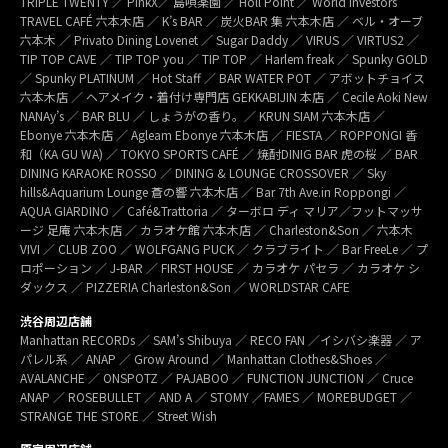
TRIPLE TWENTY ／ PinkX／ 島唄楽園 ／ Holl Point ／ World Investors
TRAVEL CAFÉ 六本木店 ／ K’s BAR ／ 炭火BAR 集 六本木店 ／ ベル・オーブ
六本木 ／ Privato Dining Lovenet ／ Sugar Daddy ／ VIRUS ／ VIRTUS2 ／
TIP TOP CAVE ／ TIP TOP you ／ TIP TOP ／ Harlem freak ／ Spunky GOLD
／ Spunky PLATINUM ／ Hot Staff ／ BAR WATER POT ／ アボットチョイス
六本木店 ／ ヘアメイク・着付け専門店 GEKKABIJIN 本店 ／ Cecile Aoki New
NANAy’s ／ BAR BLU ／ しょうがの香り。／ KRUN SIAM 六本木店 ／
Ebonye 六本木店 ／ Agleam Ebonye 六本木店 ／ FIESTA ／ ROPPONGI 香
和（KA GU WA) ／ TOKYO SPORTS CAFÉ ／ 焼酎DINIG BAR 虎の桜 ／ BAR
DINING KARAOKE ROSSO ／ DINING & LOUNGE CROSSOVER ／ Sky
hills&Aquarium Lounge 蒼の響 六本木店 ／ Bar 7th Ave.in Roppongi ／
AQUA GIARDINO ／ Café&Trattoria ／ ターボロ ディ マリア／フットマッサ
ージ 足庵 六本木店 ／ カラオケ館 六本木店 ／ Charleston&Son ／ 六本木
VIVI ／ CLUB ZOO ／ WOLFGANG PUCK ／ クラブライト ／ Bar FreeLe ／ プ
ロポーション ／ J-BAR ／ FIRST HOUSE ／ カラオケ パセラ ／ カラオケ シ
ダックス ／ PIZZERIA Charleston&Son ／ WORLDSTAR CAFE
渋谷周辺店舗
Manhattan RECORDs ／ SAM’s Shibuya ／ RECO FAN ／イシバシ楽器 ／ ア
パレル系 ／ ANAP ／ Grow Around ／ Manhattan Clothes&Shoes ／
AVALANCHE ／ ONSPOTZ ／ PAJABOO ／ FUNCTION JUNCTION ／ Cruce
ANAP ／ ROSEBULLET ／ AND A ／ STOMY ／FAMES ／ MOREBUDGET ／
STRANGE THE STORE ／ Street Wish