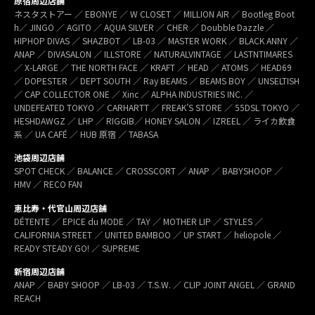
原宿周辺店舗
ネスタストアー ／ EBONYE ／ W CLOSET ／ MILLION AIR ／ Bootleg Boot
h／ JINGO ／ AGITO ／ AQUA SILVER ／ CHER ／ Doubble Dazzle ／
HIPHOP DIVAS ／ SHAZBOT ／ LB-03 ／ MASTER WORK ／ BLACK ANNY ／
ANAP ／ DIVASALON ／ ILLSTORE ／ NATURALVINTAGE ／ LASTNTIMARES
／ X-LARGE ／ THE NORTH FACE ／ KRAFT ／ HEAD ／ ATOMS ／ HEAD69
／ DOPESTER ／ DEPT SOUTH ／ Ray BEAMS ／ BEAMS BOY ／ UNSELTISH
／ CAP COLLECTOR ONE ／ Xinc ／ ALPHA INDUSTRIES INC. ／
UNDEFEATED TOKYO ／ CARHARTT ／ FREAK’S STORE ／ 55DSL TOKYO ／
HESHDAWGZ ／ LHP ／ RIGGIB／ HONEY SALON ／ IZREEL ／ ライカ飲食
系 ／ UA CAFÉ ／ HUB 原宿 ／ TABASA
池袋周辺店舗
SPOT CHECK ／ BALANCE ／ CROSSCORT ／ ANAP ／ BABYSHOOP ／
HMV ／ RECO FAN
恵比寿・代官山周辺店舗
DÉTENTE ／ EPICE du MODE ／ TAY ／ MOTHER LIP ／ STYLES ／
CALIFORNIA STREET ／ UNITED BAMBOO ／ UP START ／ heliopole ／
READY STEADY GO! ／ SUPREME
新宿周辺店舗
ANAP ／ BABY SHOOP ／ LB-03 ／ T.S.W. ／ CLIP JOINT ANGEL ／ GRAND
REACH