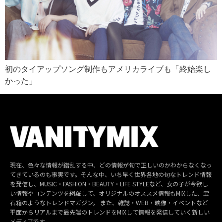
初のタイアップソング制作もアメリカライブも「終始楽し
かった」
現在、色々な情報が錯乱する中、どの情報が旬で正しいのかわからなくなっ
てきているのも事実です。そんな中、いち早く世界各地の旬なトレンド情報
を発信し、MUSIC・FASHION・BEAUTY・LIFE STYLEなど、女の子が今欲し
い情報やコンテンツを網羅して、オリジナルのオススメ情報もMIXした、宝
石箱のようなトレンドマガジン。 また、雑誌・WEB・映像・イベントなど
平面からリアルまで最先端のトレンドをMIXして情報を発信していく新しい
メディアです