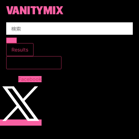
コ
ン
テ
Search
ン
...
ツ
に
ス
Results
キ
すべての結果を見る
ッ
プ
Facebook