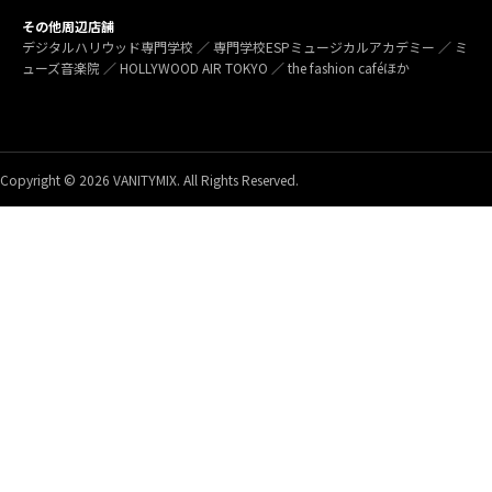
その他周辺店舗
デジタルハリウッド専門学校 ／ 専門学校ESPミュージカルアカデミー ／ ミ
ューズ音楽院 ／ HOLLYWOOD AIR TOKYO ／ the fashion caféほか
Copyright © 2026 VANITYMIX. All Rights Reserved.