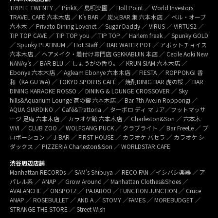
TRIPLE TWENTY ／ PinkX／ 島唄楽園 ／ Holl Point ／ World Investors
TRAVEL CAFÉ 六本木店 ／ K’s BAR ／ 炭火BAR 集 六本木店 ／ ベル・オーブ
六本木 ／ Privato Dining Lovenet ／ Sugar Daddy ／ VIRUS ／ VIRTUS2 ／
TIP TOP CAVE ／ TIP TOP you ／ TIP TOP ／ Harlem freak ／ Spunky GOLD
／ Spunky PLATINUM ／ Hot Staff ／ BAR WATER POT ／ アボットチョイス
六本木店 ／ ヘアメイク・着付け専門店 GEKKABIJIN 本店 ／ Cecile Aoki New
NANAy’s ／ BAR BLU ／ しょうがの香り。／ KRUN SIAM 六本木店 ／
Ebonye 六本木店 ／ Agleam Ebonye 六本木店 ／ FIESTA ／ ROPPONGI 香
和（KA GU WA) ／ TOKYO SPORTS CAFÉ ／ 焼酎DINIG BAR 虎の桜 ／ BAR
DINING KARAOKE ROSSO ／ DINING & LOUNGE CROSSOVER ／ Sky
hills&Aquarium Lounge 蒼の響 六本木店 ／ Bar 7th Ave.in Roppongi ／
AQUA GIARDINO ／ Café&Trattoria ／ ターボロ ディ マリア／フットマッサ
ージ 足庵 六本木店 ／ カラオケ館 六本木店 ／ Charleston&Son ／ 六本木
VIVI ／ CLUB ZOO ／ WOLFGANG PUCK ／ クラブライト ／ Bar FreeLe ／ プ
ロポーション ／ J-BAR ／ FIRST HOUSE ／ カラオケ パセラ ／ カラオケ シ
ダックス ／ PIZZERIA Charleston&Son ／ WORLDSTAR CAFE
渋谷周辺店舗
Manhattan RECORDs ／ SAM’s Shibuya ／ RECO FAN ／イシバシ楽器 ／ ア
パレル系 ／ ANAP ／ Grow Around ／ Manhattan Clothes&Shoes ／
AVALANCHE ／ ONSPOTZ ／ PAJABOO ／ FUNCTION JUNCTION ／ Cruce
ANAP ／ ROSEBULLET ／ AND A ／ STOMY ／FAMES ／ MOREBUDGET ／
STRANGE THE STORE ／ Street Wish