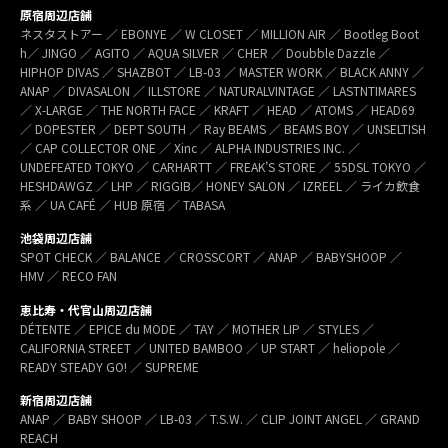
原宿周辺店舗
ネスタストアー ／ EBONYE ／ W CLOSET ／ MILLION AIR ／ Bootleg Boot
h／ JINGO ／ AGITO ／ AQUA SILVER ／ CHER ／ Doubble Dazzle ／
HIPHOP DIVAS ／ SHAZBOT ／ LB-03 ／ MASTER WORK ／ BLACK ANNY ／
ANAP ／ DIVASALON ／ ILLSTORE ／ NATURALVINTAGE ／ LASTNTIMARES
／ X-LARGE ／ THE NORTH FACE ／ KRAFT ／ HEAD ／ ATOMS ／ HEAD69
／ DOPESTER ／ DEPT SOUTH ／ Ray BEAMS ／ BEAMS BOY ／ UNSELTISH
／ CAP COLLECTOR ONE ／ Xinc ／ ALPHA INDUSTRIES INC. ／
UNDEFEATED TOKYO ／ CARHARTT ／ FREAK’S STORE ／ 55DSL TOKYO ／
HESHDAWGZ ／ LHP ／ RIGGIB／ HONEY SALON ／ IZREEL ／ ライカ飲食
系 ／ UA CAFÉ ／ HUB 原宿 ／ TABASA
池袋周辺店舗
SPOT CHECK ／ BALANCE ／ CROSSCORT ／ ANAP ／ BABYSHOOP ／
HMV ／ RECO FAN
恵比寿・代官山周辺店舗
DÉTENTE ／ EPICE du MODE ／ TAY ／ MOTHER LIP ／ STYLES ／
CALIFORNIA STREET ／ UNITED BAMBOO ／ UP START ／ heliopole ／
READY STEADY GO! ／ SUPREME
新宿周辺店舗
ANAP ／ BABY SHOOP ／ LB-03 ／ T.S.W. ／ CLIP JOINT ANGEL ／ GRAND
REACH