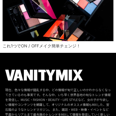
これ1つでON / OFFメイク簡単チェンジ！
現在、色々な情報が錯乱する中、どの情報が旬で正しいのかわからなくなっ
てきているのも事実です。そんな中、いち早く世界各地の旬なトレンド情報
を発信し、MUSIC・FASHION・BEAUTY・LIFE STYLEなど、女の子が今欲し
い情報やコンテンツを網羅して、オリジナルのオススメ情報もMIXした、宝
石箱のようなトレンドマガジン。 また、雑誌・WEB・映像・イベントなど
平面からリアルまで最先端のトレンドをMIXして情報を発信していく新しい