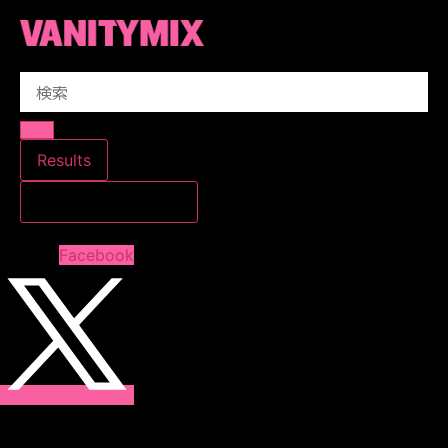
コ
ン
テ
Search
ン
...
ツ
に
ス
Results
キ
すべての結果を見る
ッ
プ
Facebook