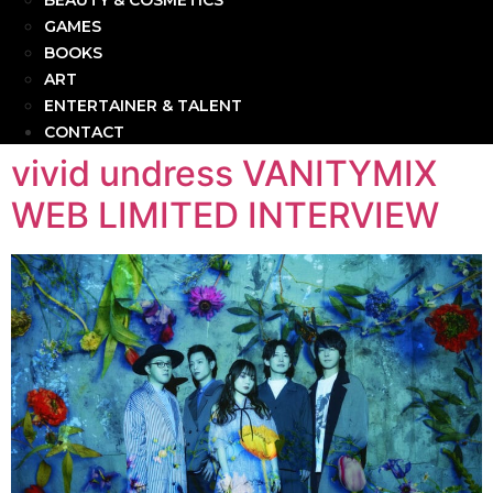
BEAUTY & COSMETICS
GAMES
BOOKS
ART
ENTERTAINER & TALENT
CONTACT
vivid undress VANITYMIX
WEB LIMITED INTERVIEW