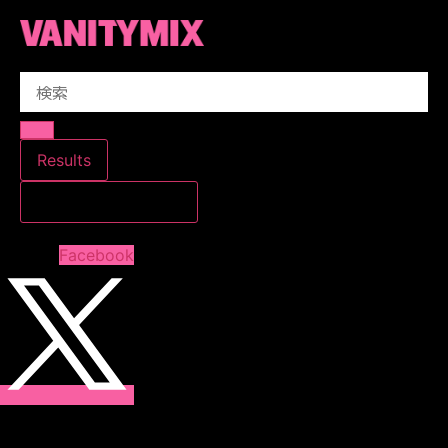
コ
ン
テ
Search
ン
...
ツ
に
ス
Results
キ
すべての結果を見る
ッ
プ
Facebook