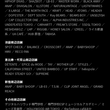
HIPHOP DIVAS ／ SHAZBOT ／ LB-03 ／ MASTER WORK ／ BLACK ANNY ／
ANAP ／ DIVASALON ／ ILLSTORE ／ NATURALVINTAGE ／ LASTNTIMARES
／ X-LARGE ／ THE NORTH FACE ／ KRAFT ／ HEAD ／ ATOMS ／ HEAD69
／ DOPESTER ／ DEPT SOUTH ／ Ray BEAMS ／ BEAMS BOY ／ UNSELTISH
／ CAP COLLECTOR ONE ／ Xinc ／ ALPHA INDUSTRIES INC. ／
UNDEFEATED TOKYO ／ CARHARTT ／ FREAK’S STORE ／ 55DSL TOKYO ／
HESHDAWGZ ／ LHP ／ RIGGIB／ HONEY SALON ／ IZREEL ／ ライカ飲食
系 ／ UA CAFÉ ／ HUB 原宿 ／ TABASA
池袋周辺店舗
SPOT CHECK ／ BALANCE ／ CROSSCORT ／ ANAP ／ BABYSHOOP ／
HMV ／ RECO FAN
恵比寿・代官山周辺店舗
DÉTENTE ／ EPICE du MODE ／ TAY ／ MOTHER LIP ／ STYLES ／
CALIFORNIA STREET ／ UNITED BAMBOO ／ UP START ／ heliopole ／
READY STEADY GO! ／ SUPREME
新宿周辺店舗
ANAP ／ BABY SHOOP ／ LB-03 ／ T.S.W. ／ CLIP JOINT ANGEL ／ GRAND
REACH
その他周辺店舗
デジタルハリウッド専門学校 ／ 専門学校ESPミュージカルアカデミー ／ ミ
ューズ音楽院 ／ HOLLYWOOD AIR TOKYO ／ the fashion caféほか