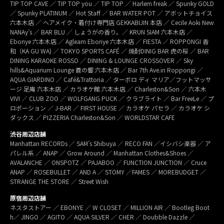
TIP TOP CAVE ／ TIP TOP you ／ TIP TOP ／ Harlem freak ／ Spunky GOLD
／ Spunky PLATINUM ／ Hot Staff ／ BAR WATER POT ／ アボットチョイス
六本木店 ／ ヘアメイク・着付け専門店 GEKKABIJIN 本店 ／ Cecile Aoki New
NANAy’s ／ BAR BLU ／ しょうがの香り。／ KRUN SIAM 六本木店 ／
Ebonye 六本木店 ／ Agleam Ebonye 六本木店 ／ FIESTA ／ ROPPONGI 香
和（KA GU WA) ／ TOKYO SPORTS CAFÉ ／ 焼酎DINIG BAR 虎の桜 ／ BAR
DINING KARAOKE ROSSO ／ DINING & LOUNGE CROSSOVER ／ Sky
hills&Aquarium Lounge 蒼の響 六本木店 ／ Bar 7th Ave.in Roppongi ／
AQUA GIARDINO ／ Café&Trattoria ／ ターボロ ディ マリア／フットマッサ
ージ 足庵 六本木店 ／ カラオケ館 六本木店 ／ Charleston&Son ／ 六本木
VIVI ／ CLUB ZOO ／ WOLFGANG PUCK ／ クラブライト ／ Bar FreeLe ／ プ
ロポーション ／ J-BAR ／ FIRST HOUSE ／ カラオケ パセラ ／ カラオケ シ
ダックス ／ PIZZERIA Charleston&Son ／ WORLDSTAR CAFE
渋谷周辺店舗
Manhattan RECORDs ／ SAM’s Shibuya ／ RECO FAN ／イシバシ楽器 ／ ア
パレル系 ／ ANAP ／ Grow Around ／ Manhattan Clothes&Shoes ／
AVALANCHE ／ ONSPOTZ ／ PAJABOO ／ FUNCTION JUNCTION ／ Cruce
ANAP ／ ROSEBULLET ／ AND A ／ STOMY ／FAMES ／ MOREBUDGET ／
STRANGE THE STORE ／ Street Wish
原宿周辺店舗
ネスタストアー ／ EBONYE ／ W CLOSET ／ MILLION AIR ／ Bootleg Boot
h／ JINGO ／ AGITO ／ AQUA SILVER ／ CHER ／ Doubble Dazzle ／