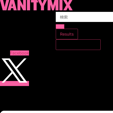
コ
ン
Search
テ
...
ン
ツ
に
Results
ス
すべての結果を見る
キ
ッ
Facebook
プ