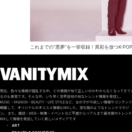
これまでの“悪夢”を一挙収録！異彩を放つK-P
現在、色々な情報が錯乱する中、どの情報が旬で正しいのかわからなくなってきて
るのも事実です。そんな中、いち早く世界各地の旬なトレンド情報を発信し、
MUSIC・FASHION・BEAUTY・LIFE STYLEなど、女の子が今欲しい情報やコンテン
網羅して、オリジナルのオススメ情報もMIXした、宝石箱のようなトレンドマガジ
ン。 また、雑誌・WEB・映像・イベントなど平面からリアルまで最先端のトレン
MIXして情報を発信していく新しいメディアです
ART