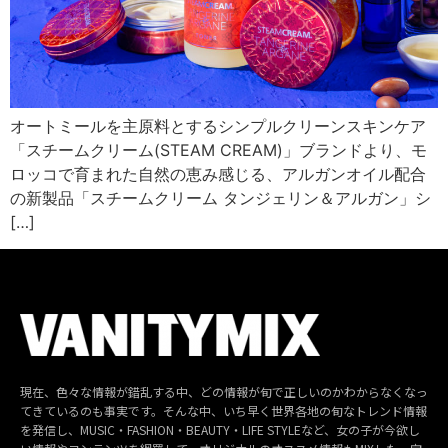
オートミールを主原料とするシンプルクリーンスキンケア
「スチームクリーム(STEAM CREAM)」ブランドより、モ
ロッコで育まれた自然の恵み感じる、アルガンオイル配合
の新製品「スチームクリーム タンジェリン＆アルガン」シ
[…]
現在、色々な情報が錯乱する中、どの情報が旬で正しいのかわからなくなっ
てきているのも事実です。そんな中、いち早く世界各地の旬なトレンド情報
を発信し、MUSIC・FASHION・BEAUTY・LIFE STYLEなど、女の子が今欲し