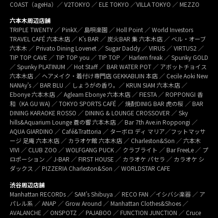
COAST（ageHa）／ V2TOKYO ／ ELE TOKYO ／VILLA TOKYO ／ MEZZO
六本木周辺店舗
TRIPLE TWENTY ／ PinkX／ 島唄楽園 ／ Holl Point ／ World Investors
TRAVEL CAFÉ 六本木店 ／ K’s BAR ／ 炭火BAR 集 六本木店 ／ ベル・オーブ
六本木 ／ Privato Dining Lovenet ／ Sugar Daddy ／ VIRUS ／ VIRTUS2 ／
TIP TOP CAVE ／ TIP TOP you ／ TIP TOP ／ Harlem freak ／ Spunky GOLD
／ Spunky PLATINUM ／ Hot Staff ／ BAR WATER POT ／ アボットチョイス
六本木店 ／ ヘアメイク・着付け専門店 GEKKABIJIN 本店 ／ Cecile Aoki New
NANAy’s ／ BAR BLU ／ しょうがの香り。／ KRUN SIAM 六本木店 ／
Ebonye 六本木店 ／ Agleam Ebonye 六本木店 ／ FIESTA ／ ROPPONGI 香
和（KA GU WA) ／ TOKYO SPORTS CAFÉ ／ 焼酎DINIG BAR 虎の桜 ／ BAR
DINING KARAOKE ROSSO ／ DINING & LOUNGE CROSSOVER ／ Sky
hills&Aquarium Lounge 蒼の響 六本木店 ／ Bar 7th Ave.in Roppongi ／
AQUA GIARDINO ／ Café&Trattoria ／ ターボロ ディ マリア／フットマッサ
ージ 足庵 六本木店 ／ カラオケ館 六本木店 ／ Charleston&Son ／ 六本木
VIVI ／ CLUB ZOO ／ WOLFGANG PUCK ／ クラブライト ／ Bar FreeLe ／ プ
ロポーション ／ J-BAR ／ FIRST HOUSE ／ カラオケ パセラ ／ カラオケ シ
ダックス ／ PIZZERIA Charleston&Son ／ WORLDSTAR CAFE
渋谷周辺店舗
Manhattan RECORDs ／ SAM’s Shibuya ／ RECO FAN ／イシバシ楽器 ／ ア
パレル系 ／ ANAP ／ Grow Around ／ Manhattan Clothes&Shoes ／
AVALANCHE ／ ONSPOTZ ／ PAJABOO ／ FUNCTION JUNCTION ／ Cruce