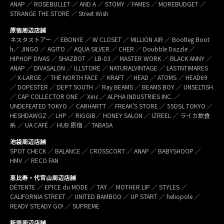
ANAP ／ ROSEBULLET ／ AND A ／ STOMY ／FAMES ／ MOREBUDGET ／
STRANGE THE STORE ／ Street Wish
原宿周辺店舗
ネスタストアー ／ EBONYE ／ W CLOSET ／ MILLION AIR ／ Bootleg Boot
h／ JINGO ／ AGITO ／ AQUA SILVER ／ CHER ／ Doubble Dazzle ／
HIPHOP DIVAS ／ SHAZBOT ／ LB-03 ／ MASTER WORK ／ BLACK ANNY ／
ANAP ／ DIVASALON ／ ILLSTORE ／ NATURALVINTAGE ／ LASTNTIMARES
／ X-LARGE ／ THE NORTH FACE ／ KRAFT ／ HEAD ／ ATOMS ／ HEAD69
／ DOPESTER ／ DEPT SOUTH ／ Ray BEAMS ／ BEAMS BOY ／ UNSELTISH
／ CAP COLLECTOR ONE ／ Xinc ／ ALPHA INDUSTRIES INC. ／
UNDEFEATED TOKYO ／ CARHARTT ／ FREAK’S STORE ／ 55DSL TOKYO ／
HESHDAWGZ ／ LHP ／ RIGGIB／ HONEY SALON ／ IZREEL ／ ライカ飲食
系 ／ UA CAFÉ ／ HUB 原宿 ／ TABASA
池袋周辺店舗
SPOT CHECK ／ BALANCE ／ CROSSCORT ／ ANAP ／ BABYSHOOP ／
HMV ／ RECO FAN
恵比寿・代官山周辺店舗
DÉTENTE ／ EPICE du MODE ／ TAY ／ MOTHER LIP ／ STYLES ／
CALIFORNIA STREET ／ UNITED BAMBOO ／ UP START ／ heliopole ／
READY STEADY GO! ／ SUPREME
新宿周辺店舗