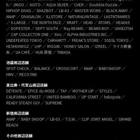
h／ JINGO ／ AGITO ／ AQUA SILVER ／ CHER ／ Doubble Dazzle ／
HIPHOP DIVAS ／ SHAZBOT ／ LB-03 ／ MASTER WORK ／ BLACK ANNY ／
ANAP ／ DIVASALON ／ ILLSTORE ／ NATURALVINTAGE ／ LASTNTIMARES
／ X-LARGE ／ THE NORTH FACE ／ KRAFT ／ HEAD ／ ATOMS ／ HEAD69
／ DOPESTER ／ DEPT SOUTH ／ Ray BEAMS ／ BEAMS BOY ／ UNSELTISH
／ CAP COLLECTOR ONE ／ Xinc ／ ALPHA INDUSTRIES INC. ／
UNDEFEATED TOKYO ／ CARHARTT ／ FREAK’S STORE ／ 55DSL TOKYO ／
HESHDAWGZ ／ LHP ／ RIGGIB／ HONEY SALON ／ IZREEL ／ ライカ飲食
系 ／ UA CAFÉ ／ HUB 原宿 ／ TABASA
池袋周辺店舗
SPOT CHECK ／ BALANCE ／ CROSSCORT ／ ANAP ／ BABYSHOOP ／
HMV ／ RECO FAN
恵比寿・代官山周辺店舗
DÉTENTE ／ EPICE du MODE ／ TAY ／ MOTHER LIP ／ STYLES ／
CALIFORNIA STREET ／ UNITED BAMBOO ／ UP START ／ heliopole ／
READY STEADY GO! ／ SUPREME
新宿周辺店舗
ANAP ／ BABY SHOOP ／ LB-03 ／ T.S.W. ／ CLIP JOINT ANGEL ／ GRAND
REACH
その他周辺店舗