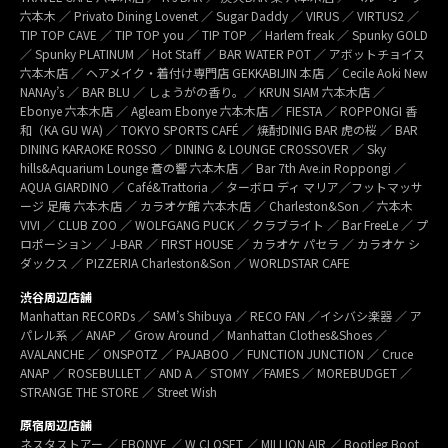
六本木 ／ Privato Dining Lovenet ／ Sugar Daddy ／ VIRUS ／ VIRTUS2 ／
TIP TOP CAVE ／ TIP TOP you ／ TIP TOP ／ Harlem freak ／ Spunky GOLD
／ Spunky PLATINUM ／ Hot Staff ／ BAR WATER POT ／ アボットチョイス
六本木店 ／ ヘアメイク・着付け専門店 GEKKABIJIN 本店 ／ Cecile Aoki New
NANAy’s ／ BAR BLU ／ しょうがの香り。／ KRUN SIAM 六本木店 ／
Ebonye 六本木店 ／ Agleam Ebonye 六本木店 ／ FIESTA ／ ROPPONGI 香
和（KA GU WA) ／ TOKYO SPORTS CAFÉ ／ 焼酎DINIG BAR 虎の桜 ／ BAR
DINING KARAOKE ROSSO ／ DINING & LOUNGE CROSSOVER ／ Sky
hills&Aquarium Lounge 蒼の響 六本木店 ／ Bar 7th Ave.in Roppongi ／
AQUA GIARDINO ／ Café&Trattoria ／ ターボロ ディ マリア／フットマッサ
ージ 足庵 六本木店 ／ カラオケ館 六本木店 ／ Charleston&Son ／ 六本木
VIVI ／ CLUB ZOO ／ WOLFGANG PUCK ／ クラブライト ／ Bar FreeLe ／ プ
ロポーション ／ J-BAR ／ FIRST HOUSE ／ カラオケ パセラ ／ カラオケ シ
ダックス ／ PIZZERIA Charleston&Son ／ WORLDSTAR CAFE
渋谷周辺店舗
Manhattan RECORDs ／ SAM’s Shibuya ／ RECO FAN ／イシバシ楽器 ／ ア
パレル系 ／ ANAP ／ Grow Around ／ Manhattan Clothes&Shoes ／
AVALANCHE ／ ONSPOTZ ／ PAJABOO ／ FUNCTION JUNCTION ／ Cruce
ANAP ／ ROSEBULLET ／ AND A ／ STOMY ／FAMES ／ MOREBUDGET ／
STRANGE THE STORE ／ Street Wish
原宿周辺店舗
ネスタストアー ／ EBONYE ／ W CLOSET ／ MILLION AIR ／ Bootleg Boot