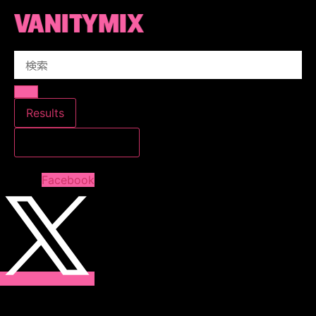
コ
ン
テ
Search
ン
...
ツ
に
ス
Results
キ
すべての結果を見る
ッ
プ
Facebook