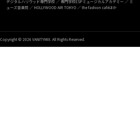
デジタルハリウッド専門学校 ／ 専門学校ESPミュージカルアカデミー ／ ミ
ューズ音楽院 ／ HOLLYWOOD AIR TOKYO ／ the fashion caféほか
Copyright © 2026 VANITYMIX. All Rights Reserved.