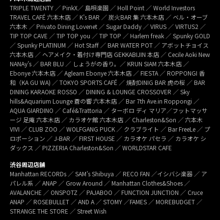
TRIPLE TWENTY ／ PinkX／ 島唄楽園 ／ Holl Point ／ World Investors
TRAVEL CAFÉ 六本木店 ／ K’s BAR ／ 炭火BAR 集 六本木店 ／ ベル・オーブ
六本木 ／ Privato Dining Lovenet ／ Sugar Daddy ／ VIRUS ／ VIRTUS2 ／
TIP TOP CAVE ／ TIP TOP you ／ TIP TOP ／ Harlem freak ／ Spunky GOLD
／ Spunky PLATINUM ／ Hot Staff ／ BAR WATER POT ／ アボットチョイス
六本木店 ／ ヘアメイク・着付け専門店 GEKKABIJIN 本店 ／ Cecile Aoki New
NANAy’s ／ BAR BLU ／ しょうがの香り。／ KRUN SIAM 六本木店 ／
Ebonye 六本木店 ／ Agleam Ebonye 六本木店 ／ FIESTA ／ ROPPONGI 香
和（KA GU WA) ／ TOKYO SPORTS CAFÉ ／ 焼酎DINIG BAR 虎の桜 ／ BAR
DINING KARAOKE ROSSO ／ DINING & LOUNGE CROSSOVER ／ Sky
hills&Aquarium Lounge 蒼の響 六本木店 ／ Bar 7th Ave.in Roppongi ／
AQUA GIARDINO ／ Café&Trattoria ／ ターボロ ディ マリア／フットマッサ
ージ 足庵 六本木店 ／ カラオケ館 六本木店 ／ Charleston&Son ／ 六本木
VIVI ／ CLUB ZOO ／ WOLFGANG PUCK ／ クラブライト ／ Bar FreeLe ／ プ
ロポーション ／ J-BAR ／ FIRST HOUSE ／ カラオケ パセラ ／ カラオケ シ
ダックス ／ PIZZERIA Charleston&Son ／ WORLDSTAR CAFE
渋谷周辺店舗
Manhattan RECORDs ／ SAM’s Shibuya ／ RECO FAN ／イシバシ楽器 ／ ア
パレル系 ／ ANAP ／ Grow Around ／ Manhattan Clothes&Shoes ／
AVALANCHE ／ ONSPOTZ ／ PAJABOO ／ FUNCTION JUNCTION ／ Cruce
ANAP ／ ROSEBULLET ／ AND A ／ STOMY ／FAMES ／ MOREBUDGET ／
STRANGE THE STORE ／ Street Wish