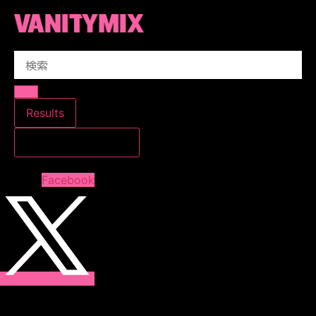
コ
ン
テ
Search
ン
...
ツ
に
ス
Results
キ
すべての結果を見る
ッ
プ
Facebook