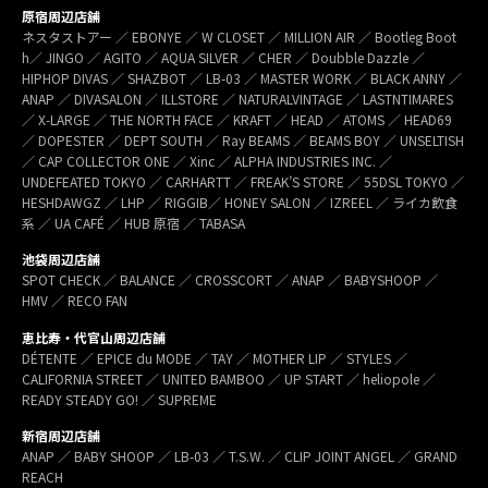
原宿周辺店舗
ネスタストアー ／ EBONYE ／ W CLOSET ／ MILLION AIR ／ Bootleg Boot
h／ JINGO ／ AGITO ／ AQUA SILVER ／ CHER ／ Doubble Dazzle ／
HIPHOP DIVAS ／ SHAZBOT ／ LB-03 ／ MASTER WORK ／ BLACK ANNY ／
ANAP ／ DIVASALON ／ ILLSTORE ／ NATURALVINTAGE ／ LASTNTIMARES
／ X-LARGE ／ THE NORTH FACE ／ KRAFT ／ HEAD ／ ATOMS ／ HEAD69
／ DOPESTER ／ DEPT SOUTH ／ Ray BEAMS ／ BEAMS BOY ／ UNSELTISH
／ CAP COLLECTOR ONE ／ Xinc ／ ALPHA INDUSTRIES INC. ／
UNDEFEATED TOKYO ／ CARHARTT ／ FREAK’S STORE ／ 55DSL TOKYO ／
HESHDAWGZ ／ LHP ／ RIGGIB／ HONEY SALON ／ IZREEL ／ ライカ飲食
系 ／ UA CAFÉ ／ HUB 原宿 ／ TABASA
池袋周辺店舗
SPOT CHECK ／ BALANCE ／ CROSSCORT ／ ANAP ／ BABYSHOOP ／
HMV ／ RECO FAN
恵比寿・代官山周辺店舗
DÉTENTE ／ EPICE du MODE ／ TAY ／ MOTHER LIP ／ STYLES ／
CALIFORNIA STREET ／ UNITED BAMBOO ／ UP START ／ heliopole ／
READY STEADY GO! ／ SUPREME
新宿周辺店舗
ANAP ／ BABY SHOOP ／ LB-03 ／ T.S.W. ／ CLIP JOINT ANGEL ／ GRAND
REACH