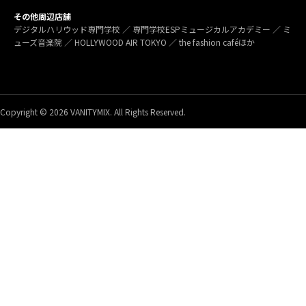
その他周辺店舗
デジタルハリウッド専門学校 ／ 専門学校ESPミュージカルアカデミー ／ ミ
ューズ音楽院 ／ HOLLYWOOD AIR TOKYO ／ the fashion caféほか
Copyright © 2026 VANITYMIX. All Rights Reserved.