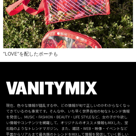
“LOVE”を配したポーチも
現在、色々な情報が錯乱する中、どの情報が旬で正しいのかわからなくなっ
てきているのも事実です。そんな中、いち早く世界各地の旬なトレンド情報
を発信し、MUSIC・FASHION・BEAUTY・LIFE STYLEなど、女の子が今欲し
い情報やコンテンツを網羅して、オリジナルのオススメ情報もMIXした、宝
石箱のようなトレンドマガジン。 また、雑誌・WEB・映像・イベントなど
平面からリアルまで最先端のトレンドをMIXして情報を発信していく新しい